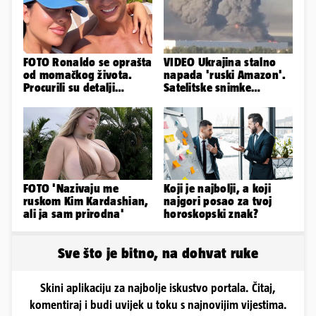
FOTO Ronaldo se oprašta
VIDEO Ukrajina stalno
od momačkog života.
napada 'ruski Amazon'.
Procurili su detalji
Satelitske snimke
glamuroznog vjenčanja
pokazale što se događa
FOTO 'Nazivaju me
Koji je najbolji, a koji
ruskom Kim Kardashian,
najgori posao za tvoj
ali ja sam prirodna'
horoskopski znak?
Sve što je bitno, na dohvat ruke
Skini aplikaciju za najbolje iskustvo portala. Čitaj,
komentiraj i budi uvijek u toku s najnovijim vijestima.