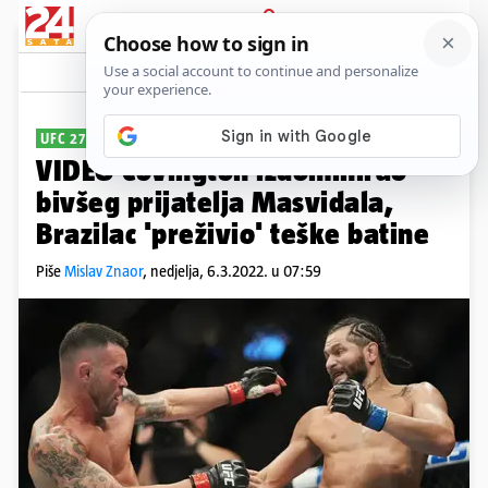
PRIJAVA
Sport
Komentari
6
UFC 272
VIDEO Covington izdominirao
bivšeg prijatelja Masvidala,
Brazilac 'preživio' teške batine
Piše
Mislav Znaor
,
nedjelja, 6.3.2022. u 07:59