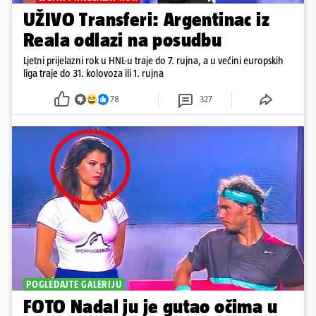
UŽIVO Transferi: Argentinac iz
Reala odlazi na posudbu
Ljetni prijelazni rok u HNL-u traje do 7. rujna, a u većini europskih
liga traje do 31. kolovoza ili 1. rujna
78
327
POGLEDAJTE GALERIJU
FOTO Nadal ju je gutao očima u