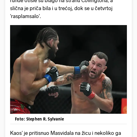
runde otišle su blago na stranu Covingtona, a
slična je priča bila i u trećoj, dok se u četvrtoj
'rasplamsalo'.
Foto: Stephen R. Sylvanie
Kaos' je pritisnuo Masvidala na žicu i nekoliko ga