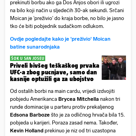
prekinuti borbu ako ga Dos Anjos obori ili ugrozi
na bilo koji način u sljedećih 30-ak sekundi. Srčani
Moican je 'preživio' do kraja borbe, no bilo je jasno
tko će biti pobjednik sudačkom odlukom.
Ovdje pogledajte kako je 'preživio' Moican
batine sunarodnjaka
ŠOK U SAN JOSEU
Priveli bivšeg teškaškog prvaka
UFC-a zbog pucnjave, samo dan
kasnije optužili ga za ubojstvo
Od ostalih borbi na main cardu, vrijedi izdvojiti
pobjedu Amerikanca
Brycea Mitchella
nakon tri
runde dominacije u parteru protiv prekaljenog
Edsona Barboze
što je za odličnog hrvača bila 15.
pobjeda u karijeri. Poraza zasad nema. Također,
Kevin Holland
prekinuo je niz od tri uzastopna