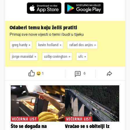
Odaberi temu koju želiš pratiti
Primaj sve nove vijesti o temi i budi u tijeku
greg hardy
kevin holland
rafael dos anjos
jorge masvidal
colby covington
ufc
1
6