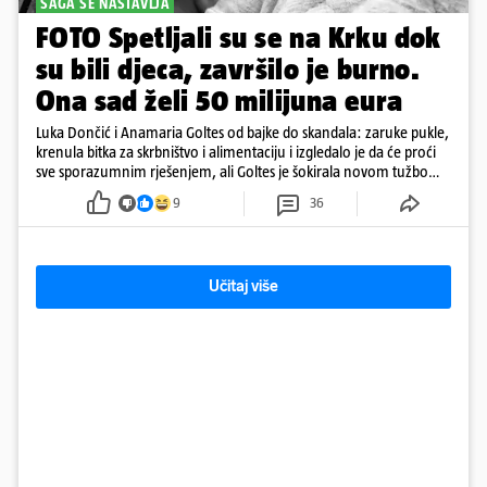
SAGA SE NASTAVLJA
FOTO Spetljali su se na Krku dok
su bili djeca, završilo je burno.
Ona sad želi 50 milijuna eura
Luka Dončić i Anamaria Goltes od bajke do skandala: zaruke pukle,
krenula bitka za skrbništvo i alimentaciju i izgledalo je da će proći
sve sporazumnim rješenjem, ali Goltes je šokirala novom tužbom
u Sloveniji
9
36
Učitaj više