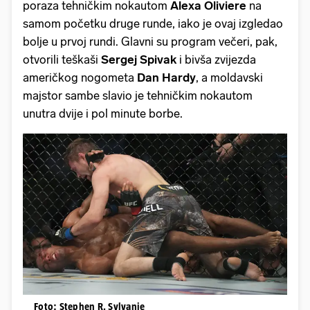
poraza tehničkim nokautom
Alexa Oliviere
na
samom početku druge runde, iako je ovaj izgledao
bolje u prvoj rundi. Glavni su program večeri, pak,
otvorili teškaši
Sergej Spivak
i bivša zvijezda
američkog nogometa
Dan Hardy
, a moldavski
majstor sambe slavio je tehničkim nokautom
unutra dvije i pol minute borbe.
Foto: Stephen R. Sylvanie