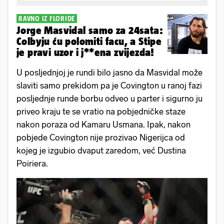
RAVNO IZ FLORIDE
Jorge Masvidal samo za 24sata:
Colbyju ću polomiti facu, a Stipe
je pravi uzor i j**ena zvijezda!
U posljednjoj je rundi bilo jasno da Masvidal može
slaviti samo prekidom pa je Covington u ranoj fazi
posljednje runde borbu odveo u parter i sigurno ju
priveo kraju te se vratio na pobjedničke staze
nakon poraza od Kamaru Usmana. Ipak, nakon
pobjede Covington nije prozivao Nigerijca od
kojeg je izgubio dvaput zaredom, već Dustina
Poiriera.