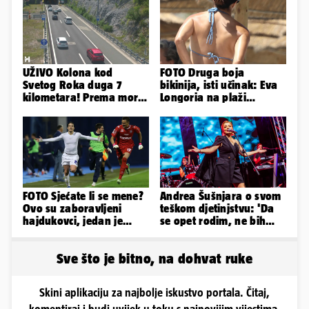
UŽIVO Kolona kod
FOTO Druga boja
Svetog Roka duga 7
bikinija, isti učinak: Eva
kilometara! Prema moru
Longoria na plaži
se vozi sa većim
pipkala svoje zanosne
zastojima
obline
FOTO Sjećate li se mene?
Andrea Šušnjara o svom
Ovo su zaboravljeni
teškom djetinjstvu: 'Da
hajdukovci, jedan je
se opet rodim, ne bih
napuhao 3,3 promila...
odabrala istu obitelj...'
Sve što je bitno, na dohvat ruke
Skini aplikaciju za najbolje iskustvo portala. Čitaj,
komentiraj i budi uvijek u toku s najnovijim vijestima.