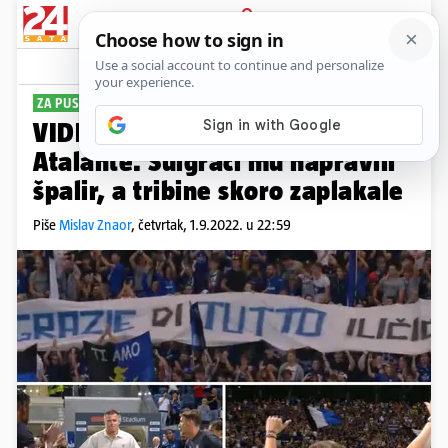
PRIJAVA
Sport
Komentari
14
ZA PUSTITI SUZU
VIDEO Dirljiv oproštaj Iličića od
Atalante. Suigrači mu napravili
špalir, a tribine skoro zaplakale
Piše
Mislav Znaor
,
četvrtak, 1.9.2022. u 22:59