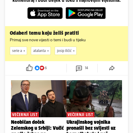
Odaberi temu koju želiš pratiti
Primaj sve nove vijesti o temi i budi u tijeku
serie a
atalanta
josip iličić
6
14