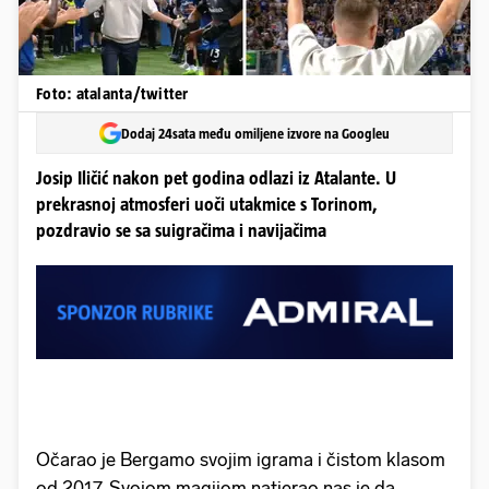
Foto: atalanta/twitter
Dodaj 24sata među omiljene izvore na Googleu
Josip Iličić nakon pet godina odlazi iz Atalante. U
prekrasnoj atmosferi uoči utakmice s Torinom,
pozdravio se sa suigračima i navijačima
Očarao je Bergamo svojim igrama i čistom klasom
od 2017. Svojom magijom natjerao nas je da