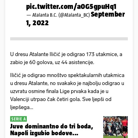
pic.twitter.com/a0G5gpuHq1
September
— Atalanta B.C. (@Atalanta_BC)
1, 2022
U dresu Atalante Iličić je odigrao 173 utakmice, a
zabio je 60 golova, uz 44 asistencije.
Iličić je odigrao mnoštvo spektakularnih utakmica
u dresu Atalante, no svakako je najbolju odigrao u
uzvratu osmine finala Lige prvaka kada je u
Valenciji utrpao čak četiri gola. Sve ljepši od
ljepšega...
SERIE A
Juve dominantno do tri boda,
Napoli izgubio bodove...