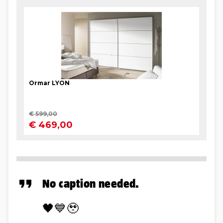
No caption needed.
🖤💙🥹