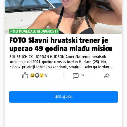
POD POVEĆALOM JAVNOSTI
FOTO Slavni hrvatski trener je
upecao 49 godina mlađu misicu
BILL BELICHICK I JORDAN HUDSON Američki trener hrvatskih
korijena je od 2021. godine u vezi s Jordan Hudson (25). No,
njegovi prijatelji i obitelj su zabrinuti, smatraju kako ga Jordan
kontrolira
18
17
Učitaj više