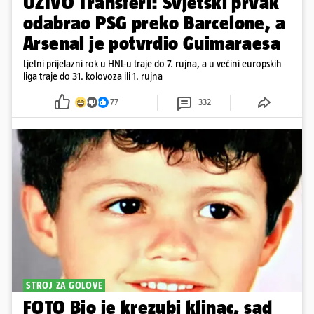
UŽIVO Transferi: Svjetski prvak
odabrao PSG preko Barcelone, a
Arsenal je potvrdio Guimaraesa
Ljetni prijelazni rok u HNL-u traje do 7. rujna, a u većini europskih
liga traje do 31. kolovoza ili 1. rujna
77
332
STROJ ZA GOLOVE
FOTO Bio je krezubi klinac, sad