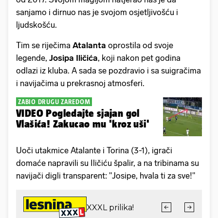
sanjamo i dirnuo nas je svojom osjetljivošću i
ljudskošću.
Tim se riječima
Atalanta
oprostila od svoje
legende,
Josipa Iličića
, koji nakon pet godina
odlazi iz kluba. A sada se pozdravio i sa suigračima
i navijačima u prekrasnoj atmosferi.
ZABIO DRUGU ZAREDOM
VIDEO Pogledajte sjajan gol
Vlašića! Zakucao mu 'kroz uši'
Uoči utakmice Atalante i Torina (3-1), igrači
domaće napravili su Iličiću špalir, a na tribinama su
navijači digli transparent: "Josipe, hvala ti za sve!"