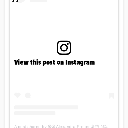
View this post on Instagram
A post shared by 🧿🎤Alexandra Preher 🎤🪬 (@aura_officiel)