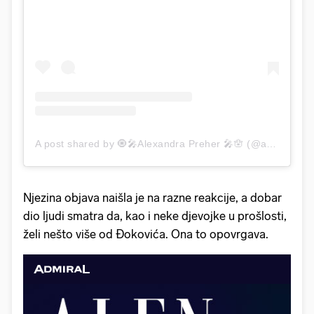
A post shared by 🧿🎤Alexandra Preher 🎤🪬 (@aura_officiel)
Njezina objava naišla je na razne reakcije, a dobar
dio ljudi smatra da, kao i neke djevojke u prošlosti,
želi nešto više od Đokovića. Ona to opovrgava.