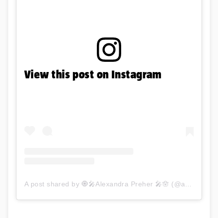
View this post on Instagram
A post shared by 🧿🎤Alexandra Preher 🎤🪬 (@aura_officiel)