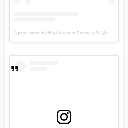
A post shared by 🧿🎤Alexandra Preher 🎤🪬 (@aura_officiel)