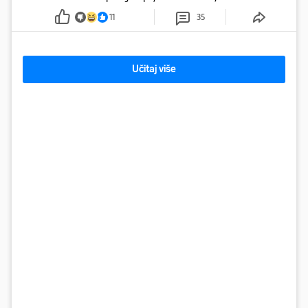
ju je lovila po travnjaku, a njezine fotografije obišle su svijet.
11
35
Učitaj više