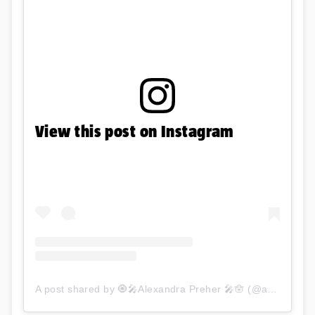
View this post on Instagram
A post shared by 🧿🎤Alexandra Preher 🎤🪬 (@aura_officiel)