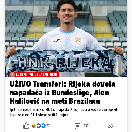
LJETNI PRIJELAZNI ROK
UŽIVO Transferi: Rijeka dovela
napadača iz Bundeslige, Alen
Halilović na meti Brazilaca
Ljetni prijelazni rok u HNL-u traje do 7. rujna, a u većini europskih
liga traje do 31. kolovoza ili 1. rujna
77
337