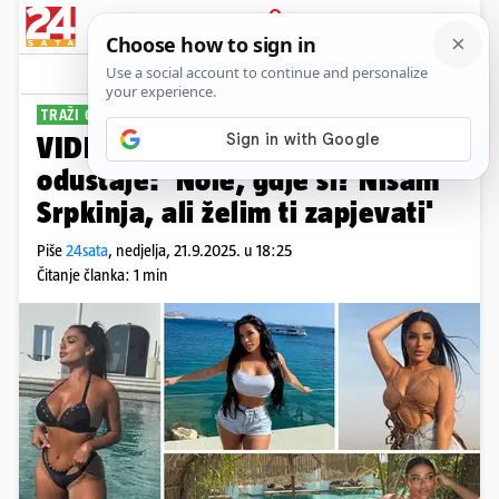
PRIJAVA
Sport
Komentari
8
TRAŽI GA PO ATENI
VIDEO Grčka folk pjevačica ne
odustaje: 'Nole, gdje si? Nisam
Srpkinja, ali želim ti zapjevati'
Piše
24sata
,
nedjelja, 21.9.2025. u 18:25
Čitanje članka: 1 min