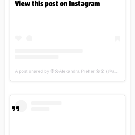
View this post on Instagram
A post shared by 🧿🎤Alexandra Preher 🎤🪬 (@aura_officiel)