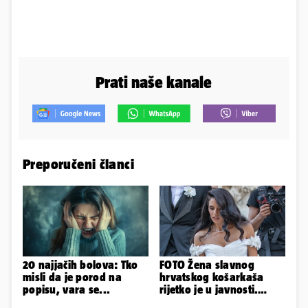
Prati naše kanale
Preporučeni članci
20 najjačih bolova: Tko
FOTO Žena slavnog
misli da je porod na
hrvatskog košarkaša
popisu, vara se...
rijetko je u javnosti.
Ovako im je izgledalo