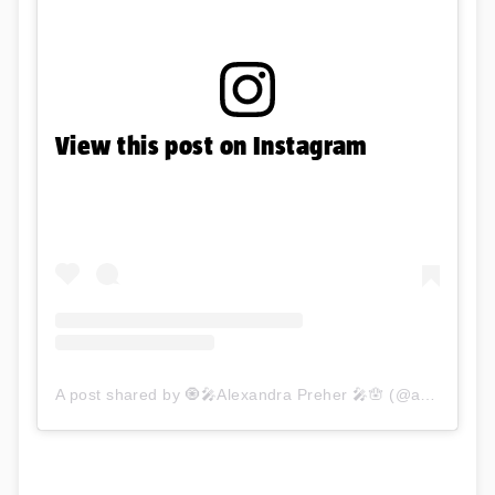
View this post on Instagram
A post shared by 🧿🎤Alexandra Preher 🎤🪬 (@aura_officiel)