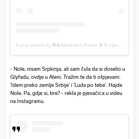
A post shared by 🧿🎤Alexandra Preher 🎤🪬 (@aura_officiel)
- Nole, nisam Srpkinja, ali sam čula da si doselio u
Glyfadu, ovdje u Ateni. Tražim te da ti otpjevam:
'Idem preko zemlje Srbije' i 'Luda po tebe'. Hajde
Nole. Pa, gdje si, bre? - rekla je pjevačica u videu
na Instagramu.