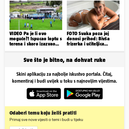
vjenčanje
VIDEO Pa je li ovo
FOTO Svaka poza joj
moguće?! Ispucao loptu s
donosi prihod: Bivša
terena i skoro izazvao
frizerka i učiteljica
prometnu nesreću
oblinama je zapalila
Instagram
Sve što je bitno, na dohvat ruke
Skini aplikaciju za najbolje iskustvo portala. Čitaj,
komentiraj i budi uvijek u toku s najnovijim vijestima.
Odaberi temu koju želiš pratiti
Primaj sve nove vijesti o temi i budi u tijeku