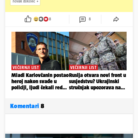
novak đoković
8
8
Komentari
8