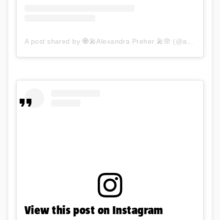
A post shared by 🧿🎤Alexandra Preher 🎤🪬 (@aura_officiel)
View this post on Instagram