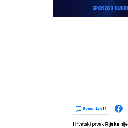
Komentari
14
Hrvatski prvak
Rijeka
nij