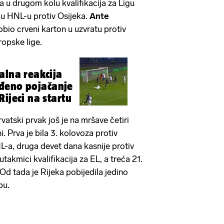
 u drugom kolu kvalifikacija za Ligu
u HNL-u protiv Osijeka.
Ante
bio crveni karton u uzvratu protiv
opske lige.
alna reakcija
đeno pojačanje
ijeci na startu
rvatski prvak još je na mršave četiri
. Prva je bila 3. kolovoza protiv
-a, druga devet dana kasnije protiv
utakmici kvalifikacija za EL, a treća 21.
 Od tada je Rijeka pobijedila jedino
pu.