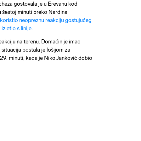
cheza gostovala je u Erevanu kod
u šestoj minuti preko Nardina
iskoristio neopreznu reakciju gostujućeg
zletio s linije.
reakciju na terenu. Domaćin je imao
situacija postala je lošijom za
29. minuti, kada je Niko Janković dobio