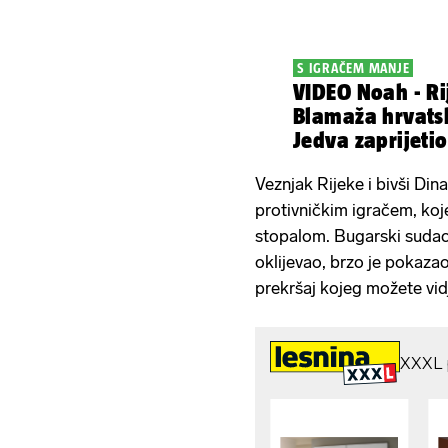
S IGRAČEM MANJE
VIDEO Noah - Ri
Blamaža hrvats
Jedva zaprijeti
Veznjak Rijeke i bivši Di
protivničkim igračem, koj
stopalom. Bugarski sudac
oklijevao, brzo je pokazao
prekršaj kojeg možete vid