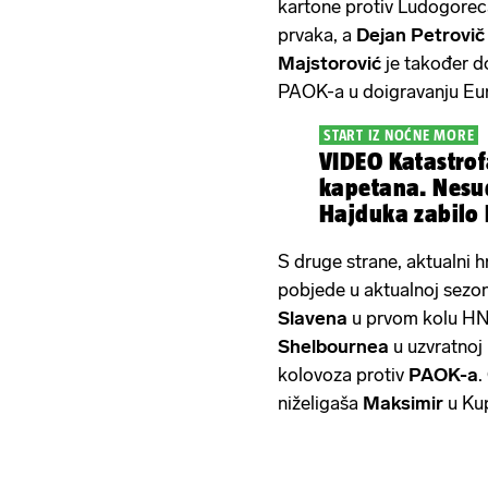
kartone protiv Ludogoreca
prvaka, a
Dejan Petrovič
Majstorović
je također do
PAOK-a u doigravanju Eur
START IZ NOĆNE MORE
VIDEO Katastrof
kapetana. Nesu
Hajduka zabilo R
S druge strane, aktualni h
pobjede u aktualnoj sezoni
Slavena
u prvom kolu HNL
Shelbournea
u uzvratnoj 
kolovoza protiv
PAOK-a
.
niželigaša
Maksimir
u Ku