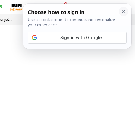
S
PRIJAVA
idi još…