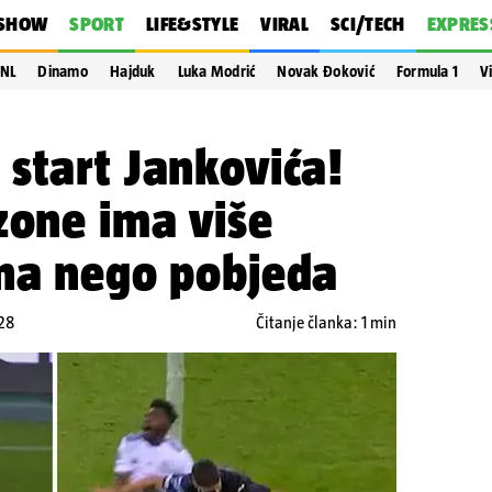
SHOW
SPORT
LIFE&STYLE
VIRAL
SCI/TECH
EXPRES
NL
Dinamo
Hajduk
Luka Modrić
Novak Đoković
Formula 1
V
start Jankovića!
zone ima više
ona nego pobjeda
:28
Čitanje članka: 1 min