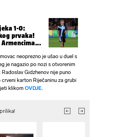
jeka 1-0:
kog prvaka!
o Armencima...
namovac neoprezno je ušao u duel s
eg je nagazio po nozi s otvorenim
 Radoslav Gidzhenov nije puno
 crveni karton Riječaninu za grubi
jeti klikom
OVDJE
.