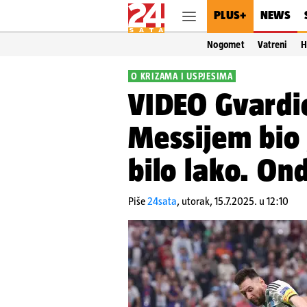
PLUS+
NEWS
Nogomet
Vatreni
H
O KRIZAMA I USPJESIMA
VIDEO Gvardio
Messijem bio 
bilo lako. On
Piše
24sata
,
utorak, 15.7.2025. u 12:10