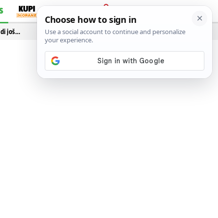
S
PRIJAVA
idi još…