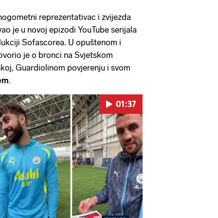
 nogometni reprezentativac i zvijezda
ao je u novoj epizodi YouTube serijala
dukciji Sofascorea. U opuštenom i
vorio je o bronci na Svjetskom
skoj, Guardiolinom povjerenju i svom
em
.
01:37
Pokretanje videa...