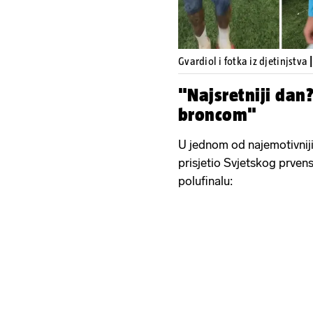
Gvardiol i fotka iz djetinjstva
"Najsretniji dan?
broncom"
U jednom od najemotivniji
prisjetio Svjetskog prven
polufinalu: