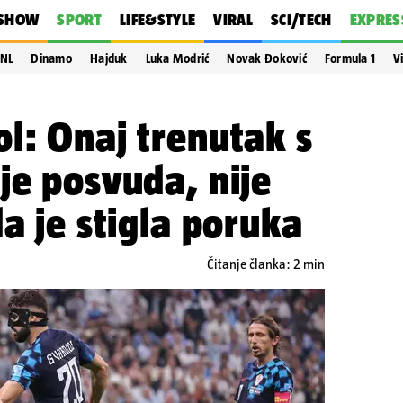
SHOW
SPORT
LIFE&STYLE
VIRAL
SCI/TECH
EXPRES
NL
Dinamo
Hajduk
Luka Modrić
Novak Đoković
Formula 1
V
l: Onaj trenutak s
je posvuda, nije
da je stigla poruka
Čitanje članka: 2 min