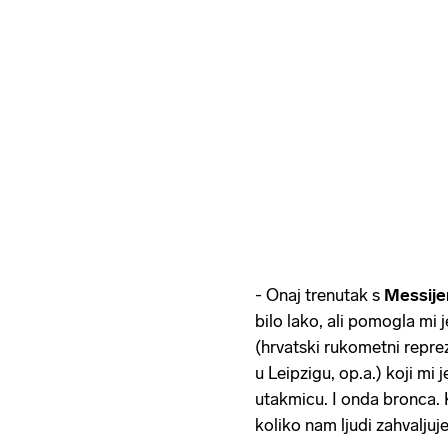
- Onaj trenutak s
Messij
bilo lako, ali pomogla mi 
(hrvatski rukometni reprez
u Leipzigu, op.a.) koji mi
utakmicu. I onda bronca. K
koliko nam ljudi zahvaljuje,