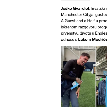
Joško Gvardiol
, hrvatski
Manchester Cityja, gostov
A Guest and a Half u pro
iskrenom razgovoru progo
prvenstvu, životu u Engle
odnosu s
Lukom Modrić