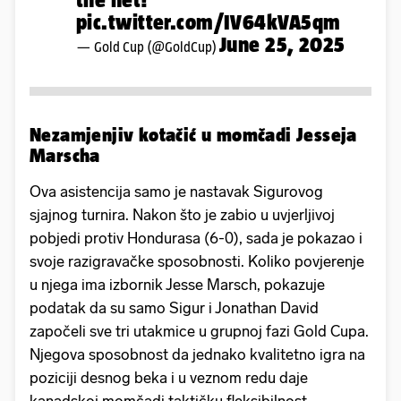
pic.twitter.com/IV64kVA5qm
June 25, 2025
— Gold Cup (@GoldCup)
Nezamjenjiv kotačić u momčadi Jesseja
Marscha
Ova asistencija samo je nastavak Sigurovog
sjajnog turnira. Nakon što je zabio u uvjerljivoj
pobjedi protiv Hondurasa (6-0), sada je pokazao i
svoje razigravačke sposobnosti. Koliko povjerenje
u njega ima izbornik Jesse Marsch, pokazuje
podatak da su samo Sigur i Jonathan David
započeli sve tri utakmice u grupnoj fazi Gold Cupa.
Njegova sposobnost da jednako kvalitetno igra na
poziciji desnog beka i u veznom redu daje
kanadskoj momčadi taktičku fleksibilnost.