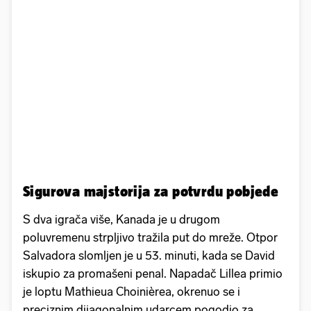
Sigurova majstorija za potvrdu pobjede
S dva igrača više, Kanada je u drugom
poluvremenu strpljivo tražila put do mreže. Otpor
Salvadora slomljen je u 53. minuti, kada se David
iskupio za promašeni penal. Napadač Lillea primio
je loptu Mathieua Choinièrea, okrenuo se i
preciznim dijagonalnim udarcem pogodio za