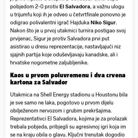
pobjedom 2-0 protiv
El Salvadora
, a važnu ulogu
u trijumfu koji ih je odveo u četvrtfinale ponovno je
odigrao polivalentni igrač Hajduka
Niko Sigur
.
Nakon što je u prvoj utakmici turnira postigao svoj
prvijenac, Sigur je protiv Salvadora prvi put
asistirao u dresu reprezentacije, nastavljajući niz
sjajnih partija koje oduševljavaju kanadske, ali i
hrvatske nogometne zaljubljenike.
Kaos u prvom poluvremenu i dva crvena
kartona za Salvador
Utakmica na Shell Energy stadionu u Houstonu bila
je sve samo ne laka, pogotovo u prvom dijelu
obilježenom nervozom i grubim prekršajima.
Reprezentativci El Salvadora, kojima je za prolazak
trebala pobjeda, pribjegli su agresivnoj igri koja im
se na kraju obila o glavu. Ključni trenutak dogodio