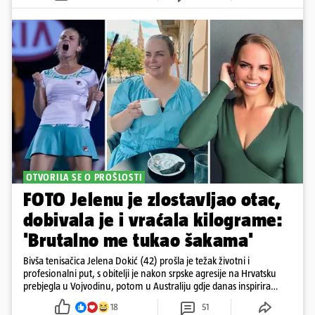
OTVORILA SE O PROŠLOSTI
FOTO Jelenu je zlostavljao otac,
dobivala je i vraćala kilograme:
'Brutalno me tukao šakama'
Bivša tenisačica Jelena Dokić (42) prošla je težak životni i
profesionalni put, s obitelji je nakon srpske agresije na Hrvatsku
prebjegla u Vojvodinu, potom u Australiju gdje danas inspirira
mnoge
18
51