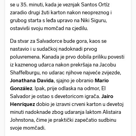
se u 35. minuti, kada je veznjak Santos Ortíz
zaradio drugi žuti karton nakon neopreznog i
grubog starta s leđa upravo na Niki Siguru,
ostavivši svoju momčad na cjedilu.
Da stvar za Salvadorce bude gora, kaos se
nastavio i u sudačkoj nadoknadi prvog
poluvremena. Kanada je prvo dobila priliku povesti
iz kaznenog udarca nakon prekršaja na Jacobu
Shaffelburgu, no udarac njihove najveće zvijezde,
Jonathana Davida
, sjajno je obranio
Mario
González
. Ipak, prije odlaska na odmor, El
Salvador je ostao s devetoricom igrača.
Jairo
Henríquez
dobio je izravni crveni karton u devetoj
minuti nadoknade zbog udaranja laktom Alistaira
Johnstona, čime je praktički zapečatio sudbinu
svoje momčadi.