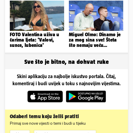
FOTO Valentina uživa u
Miguel Olmo: Dinamo je
čarima ljeta: 'Valovi,
za mog sina sve! Šteta
sunce, lubenica'
što nemaju veću
konkurenciju u hrvatskoj
ligi...
Sve što je bitno, na dohvat ruke
Skini aplikaciju za najbolje iskustvo portala. Čitaj,
komentiraj i budi uvijek u toku s najnovijim vijestima.
Odaberi temu koju želiš pratiti
Primaj sve nove vijesti o temi i budi u tijeku