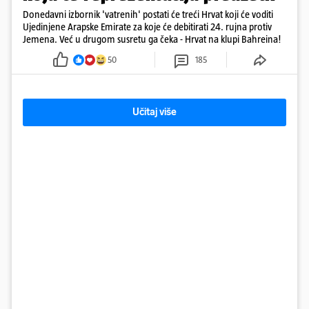
Donedavni izbornik 'vatrenih' postati će treći Hrvat koji će voditi
Ujedinjene Arapske Emirate za koje će debitirati 24. rujna protiv
Jemena. Već u drugom susretu ga čeka - Hrvat na klupi Bahreina!
50
185
Učitaj više