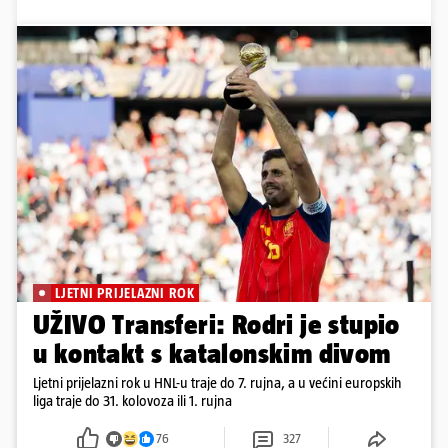
LJETNI PRIJELAZNI ROK
UŽIVO Transferi: Rodri je stupio
u kontakt s katalonskim divom
Ljetni prijelazni rok u HNL-u traje do 7. rujna, a u većini europskih
liga traje do 31. kolovoza ili 1. rujna
76
327