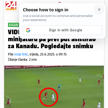
PRIJAVA
Sport
Komentari
7
SIGUR U SJAJNOJ FORMI
VIDEO Hajdukovac je napravio
minijaturu pa prvi put asistirao
za Kanadu. Pogledajte snimku
Piše
Josip Tolić
,
srijeda, 25.6.2025. u 09:15
Čitanje članka: 2 min