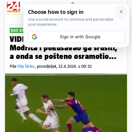
PRIJAVA
Sport
Komentari
4
KAO BRZI VLAK
VIDEO Igrač Barcelone vukao je
Modrića i pokušavao ga srušiti,
a onda se pošteno osramotio...
Piše
Filip Škrlec
,
ponedjeljak, 22.4.2024. u 09:32