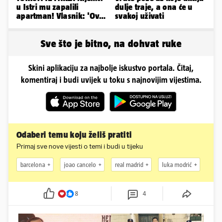
u Istri mu zapalili
dulje traje, a ona će u
apartman! Vlasnik: 'Ovo
svakoj uživati
je danas postala tortura'
Sve što je bitno, na dohvat ruke
Skini aplikaciju za najbolje iskustvo portala. Čitaj,
komentiraj i budi uvijek u toku s najnovijim vijestima.
Odaberi temu koju želiš pratiti
Primaj sve nove vijesti o temi i budi u tijeku
barcelona
joao cancelo
real madrid
luka modrić
8
4