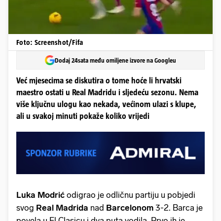
Foto: Screenshot/Fifa
Dodaj 24sata među omiljene izvore na Googleu
Već mjesecima se diskutira o tome hoće li hrvatski
maestro ostati u Real Madridu i sljedeću sezonu. Nema
više ključnu ulogu kao nekada, većinom ulazi s klupe,
ali u svakoj minuti pokaže koliko vrijedi
Luka Modrić
odigrao je odličnu partiju u pobjedi
svog
Real Madrida
nad
Barcelonom
3-2. Barca je
povela u El Clasicu i dva puta vodila. Prvo ih je