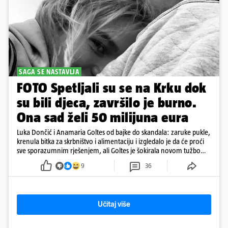
SAGA SE NASTAVLJA
FOTO Spetljali su se na Krku dok
su bili djeca, završilo je burno.
Ona sad želi 50 milijuna eura
Luka Dončić i Anamaria Goltes od bajke do skandala: zaruke pukle,
krenula bitka za skrbništvo i alimentaciju i izgledalo je da će proći
sve sporazumnim rješenjem, ali Goltes je šokirala novom tužbom
u Sloveniji
9
36
Učitaj više