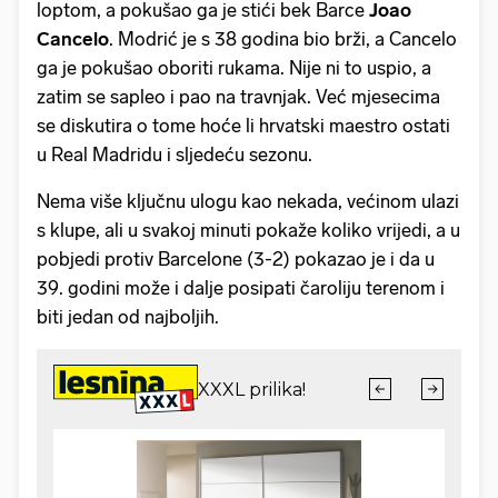
loptom, a pokušao ga je stići bek Barce
Joao
Cancelo
. Modrić je s 38 godina bio brži, a Cancelo
ga je pokušao oboriti rukama. Nije ni to uspio, a
zatim se sapleo i pao na travnjak. Već mjesecima
se diskutira o tome hoće li hrvatski maestro ostati
u Real Madridu i sljedeću sezonu.
Nema više ključnu ulogu kao nekada, većinom ulazi
s klupe, ali u svakoj minuti pokaže koliko vrijedi, a u
pobjedi protiv Barcelone (3-2) pokazao je i da u
39. godini može i dalje posipati čaroliju terenom i
biti jedan od najboljih.