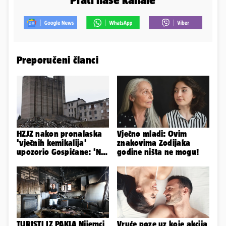
Preporučeni članci
HZJZ nakon pronalaska
Vječno mladi: Ovim
'vječnih kemikalija'
znakovima Zodijaka
upozorio Gospićane: 'Ne
godine ništa ne mogu!
idite na odlagalište...'
TURISTI IZ PAKLA Nijemci
Vruće poze uz koje akcija