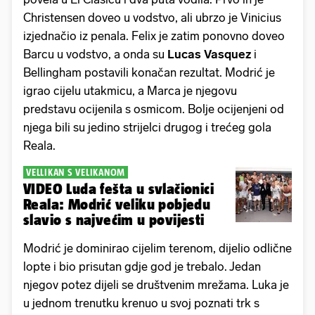
Christensen doveo u vodstvo, ali ubrzo je Vinicius
izjednačio iz penala. Felix je zatim ponovno doveo
Barcu u vodstvo, a onda su
Lucas Vasquez
i
Bellingham postavili konačan rezultat. Modrić je
igrao cijelu utakmicu, a Marca je njegovu
predstavu ocijenila s osmicom. Bolje ocijenjeni od
njega bili su jedino strijelci drugog i trećeg gola
Reala.
VELLIKAN S VELIKANOM
VIDEO Luda fešta u svlačionici
Reala: Modrić veliku pobjedu
slavio s najvećim u povijesti
Modrić je dominirao cijelim terenom, dijelio odlične
lopte i bio prisutan gdje god je trebalo. Jedan
njegov potez dijeli se društvenim mrežama. Luka je
u jednom trenutku krenuo u svoj poznati trk s