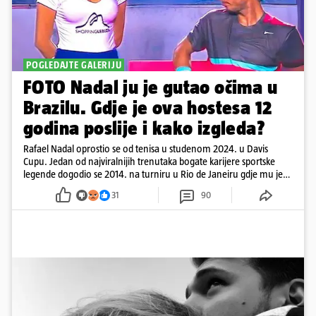
POGLEDAJTE GALERIJU
FOTO Nadal ju je gutao očima u
Brazilu. Gdje je ova hostesa 12
godina poslije i kako izgleda?
Rafael Nadal oprostio se od tenisa u studenom 2024. u Davis
Cupu. Jedan od najviralnijih trenutaka bogate karijere sportske
legende dogodio se 2014. na turniru u Rio de Janeiru gdje mu je
pažnju odvlačila ljepotica iza klupe
31
90