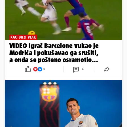
KAO BRZI VLAK
VIDEO Igrač Barcelone vukao je
Modrića i pokušavao ga srušiti,
a onda se pošteno osramotio...
8
4