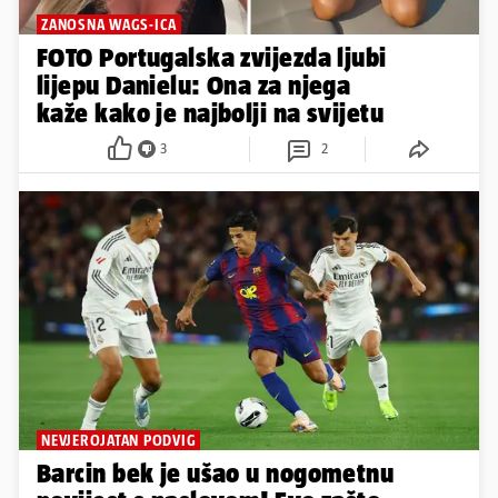
ZANOSNA WAGS-ICA
FOTO Portugalska zvijezda ljubi
lijepu Danielu: Ona za njega
kaže kako je najbolji na svijetu
3
2
NEVJEROJATAN PODVIG
Barcin bek je ušao u nogometnu