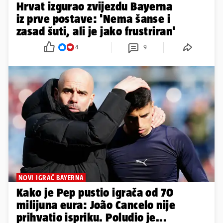
Hrvat izgurao zvijezdu Bayerna
iz prve postave: 'Nema šanse i
zasad šuti, ali je jako frustriran'
4
9
NOVI IGRAČ BAYERNA
Kako je Pep pustio igrača od 70
milijuna eura: João Cancelo nije
prihvatio ispriku. Poludio je...