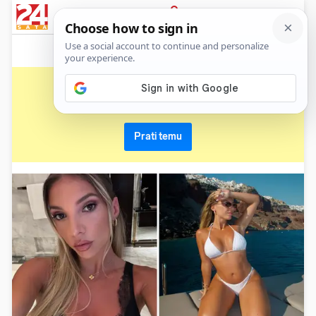
News
Show
Sport
Life&style
Video
Express
PRIJAVA
joao cancelo
Primaj sve nove vijesti o temi i budi u tijeku
Prati temu