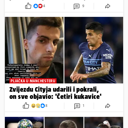
4
9
PLJAČKA U MANCHESTERU
Zvijezdu Cityja udarili i pokrali,
on sve objavio: 'Četiri kukavice'
8
1