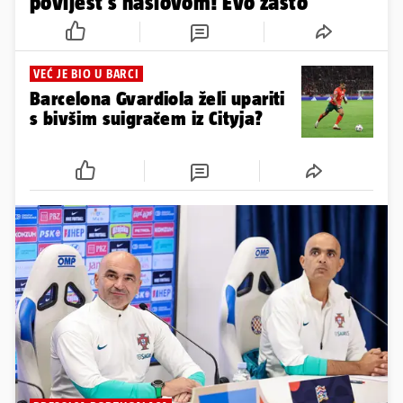
povijest s naslovom! Evo zašto
VEĆ JE BIO U BARCI
Barcelona Gvardiola želi upariti
s bivšim suigračem iz Cityja?