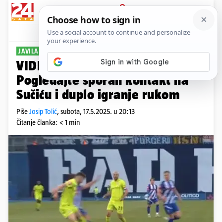
PRIJAVA
Sport
Komentari
38
JAVILA SE VAR SOBA
VIDEO Je li to penal za Dinamo?
Pogledajte sporan kontakt na
Sučiću i duplo igranje rukom
Piše
Josip Tolić
,
subota, 17.5.2025. u 20:13
Čitanje članka: < 1 min