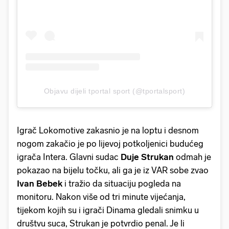
Objavu dijeli tportal sport (@tportalsport)
Igrač Lokomotive zakasnio je na loptu i desnom
nogom zakačio je po lijevoj potkoljenici budućeg
igrača Intera. Glavni sudac
Duje Strukan
odmah je
pokazao na bijelu točku, ali ga je iz VAR sobe zvao
Ivan Bebek
i tražio da situaciju pogleda na
monitoru. Nakon više od tri minute vijećanja,
tijekom kojih su i igrači Dinama gledali snimku u
društvu suca, Strukan je potvrdio penal. Je li