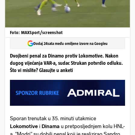
Foto: MAXSport/screenshot
Dodaj 24sata među omiljene izvore na Googleu
Dvojbeni penal za Dinamo protiv Lokomotive. Nakon
dugog vijećanja VAR-a, sudac Strukan potvrdio odluku.
Što vi mislite? Glasujte u anketi
Sporan trenutak u 35. minuti utakmice
Lokomotive
i
Dinama
u pretposljednjem kolu HNL-
a. "Modri" su dobili penal koji je realizirao Sandro