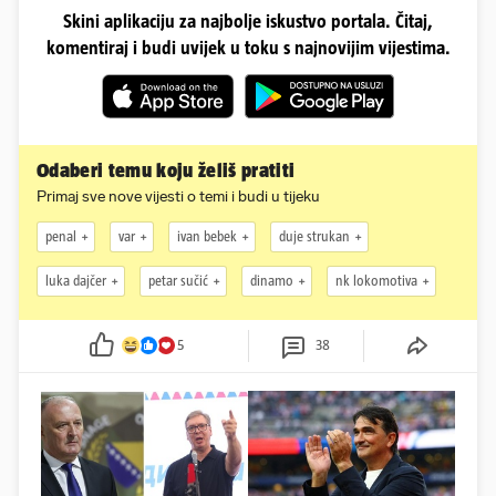
Skini aplikaciju za najbolje iskustvo portala. Čitaj,
komentiraj i budi uvijek u toku s najnovijim vijestima.
Odaberi temu koju želiš pratiti
Primaj sve nove vijesti o temi i budi u tijeku
penal
var
ivan bebek
duje strukan
luka dajčer
petar sučić
dinamo
nk lokomotiva
5
38