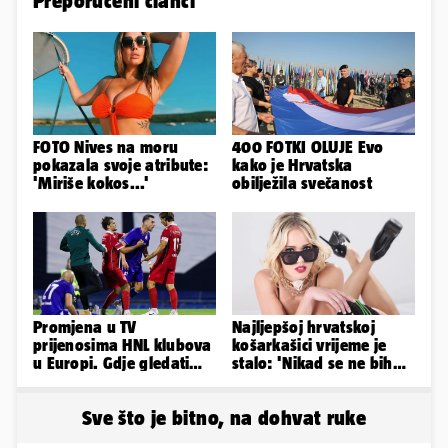
Preporučeni članci
FOTO Nives na moru
400 FOTKI OLUJE Evo
pokazala svoje atribute:
kako je Hrvatska
'Miriše kokos...'
obilježila svečanost
Promjena u TV
Najljepšoj hrvatskoj
prijenosima HNL klubova
košarkašici vrijeme je
u Europi. Gdje gledati
stalo: 'Nikad se ne bih
uživo Dinamo, Hajduk i
fotografirala za
Rijeku?
Playboy...'
Sve što je bitno, na dohvat ruke