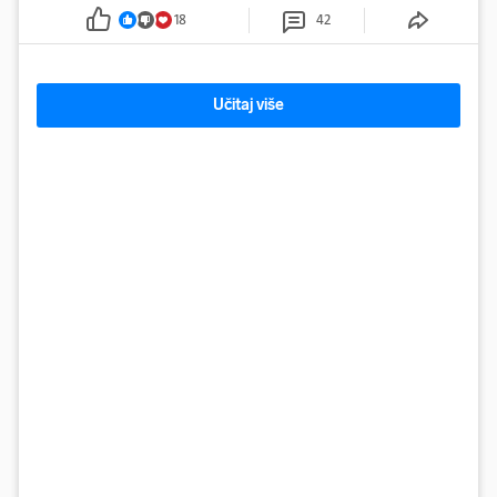
18
42
Učitaj više