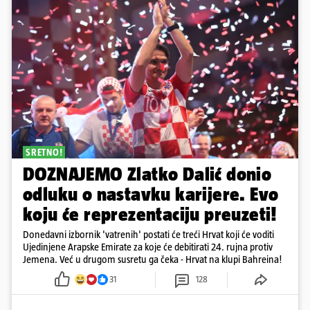
SRETNO!
DOZNAJEMO Zlatko Dalić donio
odluku o nastavku karijere. Evo
koju će reprezentaciju preuzeti!
Donedavni izbornik 'vatrenih' postati će treći Hrvat koji će voditi
Ujedinjene Arapske Emirate za koje će debitirati 24. rujna protiv
Jemena. Već u drugom susretu ga čeka - Hrvat na klupi Bahreina!
31
128