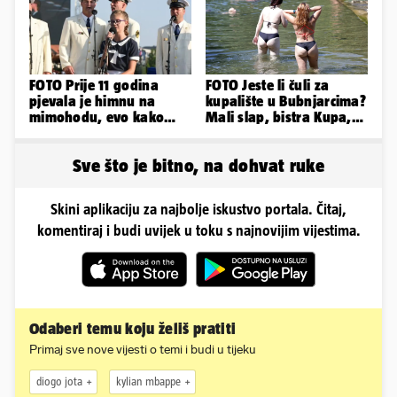
FOTO Prije 11 godina
FOTO Jeste li čuli za
pjevala je himnu na
kupalište u Bubnjarcima?
mimohodu, evo kako
Mali slap, bistra Kupa,
danas izgleda Mia
šumski hlad - prava
Negovetić
idila!
Sve što je bitno, na dohvat ruke
Skini aplikaciju za najbolje iskustvo portala. Čitaj,
komentiraj i budi uvijek u toku s najnovijim vijestima.
Odaberi temu koju želiš pratiti
Primaj sve nove vijesti o temi i budi u tijeku
diogo jota
kylian mbappe