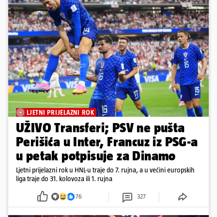
LJETNI PRIJELAZNI ROK
UŽIVO Transferi; PSV ne pušta
Perišića u Inter, Francuz iz PSG-a
u petak potpisuje za Dinamo
Ljetni prijelazni rok u HNL-u traje do 7. rujna, a u većini europskih
liga traje do 31. kolovoza ili 1. rujna
76
327