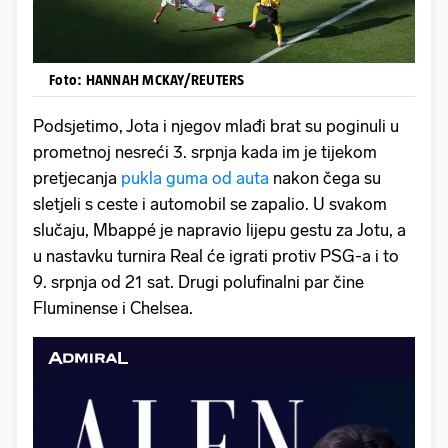
Foto: HANNAH MCKAY/REUTERS
Podsjetimo, Jota i njegov mlađi brat su poginuli u
prometnoj nesreći 3. srpnja kada im je tijekom
pretjecanja
pukla guma od auta
nakon čega su
sletjeli s ceste i automobil se zapalio. U svakom
slučaju, Mbappé je napravio lijepu gestu za Jotu, a
u nastavku turnira Real će igrati protiv PSG-a i to
9. srpnja od 21 sat. Drugi polufinalni par čine
Fluminense i Chelsea.