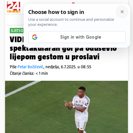
PRIJAVA
Sport
Komentari
1
SJETIO SE JOTE
VIDEO Kylian Mbappé zabio
spektakularan gol pa oduševio
lijepom gestom u proslavi
Piše
Petar Božičević
,
nedjelja, 6.7.2025. u 08:55
Čitanje članka: < 1 min