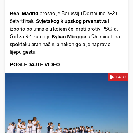
Real Madrid
prošao je Borussiju Dortmund 3-2 u
četvrtfinalu
Svjetskog klupskog prvenstva
i
izborio polufinale u kojem će igrati protiv PSG-a.
Gol za 3-1 zabio je
Kylian Mbappé
u 94. minuti na
spektakularan način, a nakon gola je napravio
lijepu gestu.
POGLEDAJTE VIDEO:
04:39
Pokretanje videa...