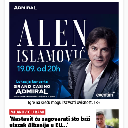
Igre na sreću mogu izazvati ovisnost. 18+
MILANOVIĆ U RAMI
'Nastavit ću zagovarati što brži
ulazak Albanije u EU...'