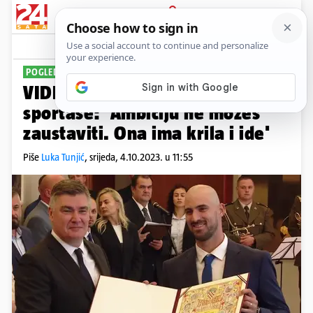
PRIJAVA
Sport
Komentari
1
POGLEDAJTE TKO JE NAGRAĐEN
VIDEO Milanović je odlikovao
sportaše: 'Ambiciju ne možeš
zaustaviti. Ona ima krila i ide'
Piše
Luka Tunjić
,
srijeda, 4.10.2023. u 11:55