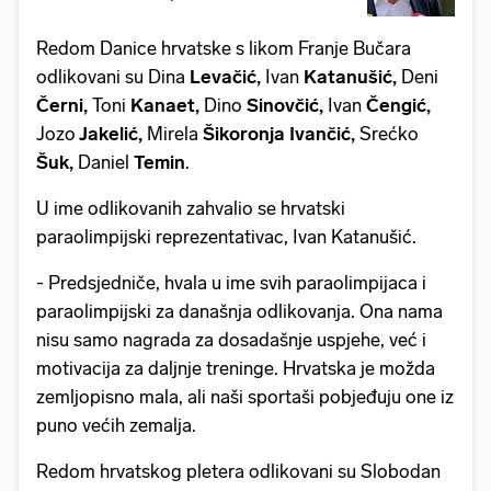
Redom Danice hrvatske s likom Franje Bučara
odlikovani su Dina
Levačić,
Ivan
Katanušić,
Deni
Černi,
Toni
Kanaet,
Dino
Sinovčić,
Ivan
Čengić,
Jozo
Jakelić,
Mirela
Šikoronja Ivančić,
Srećko
Šuk,
Daniel
Temin
.
U ime odlikovanih zahvalio se hrvatski
paraolimpijski reprezentativac, Ivan Katanušić.
- Predsjedniče, hvala u ime svih paraolimpijaca i
paraolimpijski za današnja odlikovanja. Ona nama
nisu samo nagrada za dosadašnje uspjehe, već i
motivacija za daljnje treninge. Hrvatska je možda
zemljopisno mala, ali naši sportaši pobjeđuju one iz
puno većih zemalja.
Redom hrvatskog pletera odlikovani su Slobodan