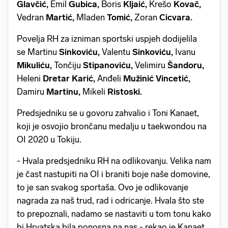
Glavčić,
Emil
Gubica,
Boris
Kljaić,
Krešo
Kovač,
Vedran
Martić,
Mladen
Tomić,
Zoran
Cicvara.
Povelja RH za izniman sportski uspjeh dodijelila
se Martinu
Sinkoviću,
Valentu
Sinkoviću,
Ivanu
Mikuliću,
Tončiju
Stipanoviću,
Velimiru
Šandoru,
Heleni
Dretar Karić,
Anđeli
Mužinić Vincetić,
Damiru
Martinu,
Mikeli
Ristoski.
Predsjedniku se u govoru zahvalio i Toni Kanaet,
koji je osvojio brončanu medalju u taekwondou na
OI 2020 u Tokiju.
- Hvala predsjedniku RH na odlikovanju. Velika nam
je čast nastupiti na OI i braniti boje naše domovine,
to je san svakog sportaša. Ovo je odlikovanje
nagrada za naš trud, rad i odricanje. Hvala što ste
to prepoznali, nadamo se nastaviti u tom tonu kako
bi Hrvatska bila ponosna na nas - rekao je Kanaet.