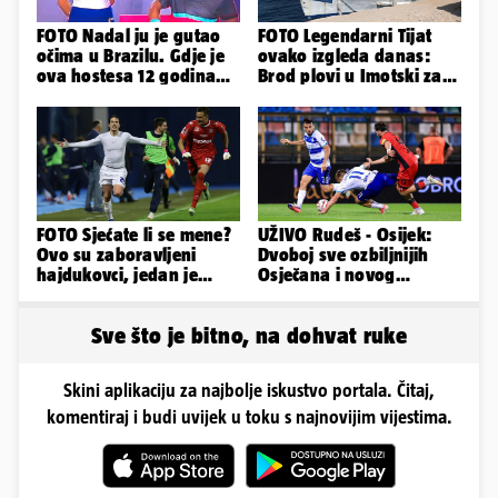
FOTO Nadal ju je gutao
FOTO Legendarni Tijat
očima u Brazilu. Gdje je
ovako izgleda danas:
ova hostesa 12 godina
Brod plovi u Imotski za
poslije i kako izgleda?
samo 20.000 eura
FOTO Sjećate li se mene?
UŽIVO Rudeš - Osijek:
Ovo su zaboravljeni
Dvoboj sve ozbiljnijih
hajdukovci, jedan je
Osječana i novog
napuhao 3,3 promila...
prvoligaša u Velikoj
Gorici
Sve što je bitno, na dohvat ruke
Skini aplikaciju za najbolje iskustvo portala. Čitaj,
komentiraj i budi uvijek u toku s najnovijim vijestima.