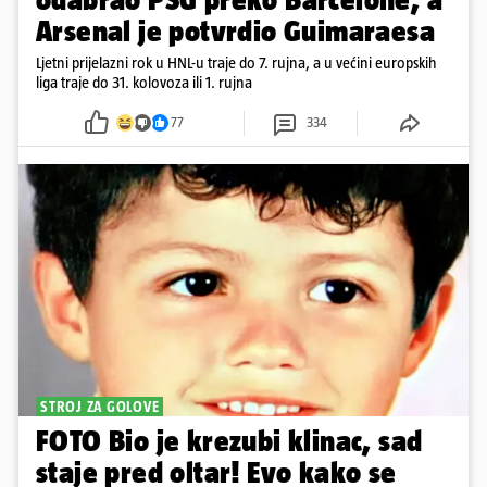
Arsenal je potvrdio Guimaraesa
Ljetni prijelazni rok u HNL-u traje do 7. rujna, a u većini europskih
liga traje do 31. kolovoza ili 1. rujna
77
334
STROJ ZA GOLOVE
FOTO Bio je krezubi klinac, sad
staje pred oltar! Evo kako se