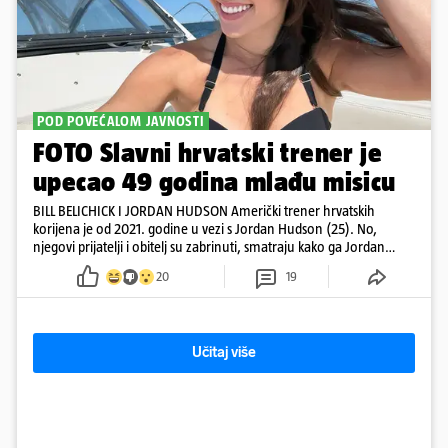
POD POVEĆALOM JAVNOSTI
FOTO Slavni hrvatski trener je
upecao 49 godina mlađu misicu
BILL BELICHICK I JORDAN HUDSON Američki trener hrvatskih
korijena je od 2021. godine u vezi s Jordan Hudson (25). No,
njegovi prijatelji i obitelj su zabrinuti, smatraju kako ga Jordan
kontrolira
20
19
Učitaj više