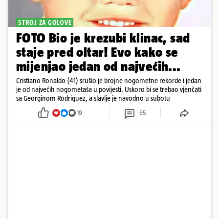
STROJ ZA GOLOVE
FOTO Bio je krezubi klinac, sad
staje pred oltar! Evo kako se
mijenjao jedan od najvećih...
Cristiano Ronaldo (41) srušio je brojne nogometne rekorde i jedan
je od najvećih nogometaša u povijesti. Uskoro bi se trebao vjenčati
sa Georginom Rodriguez, a slavlje je navodno u subotu
19
65