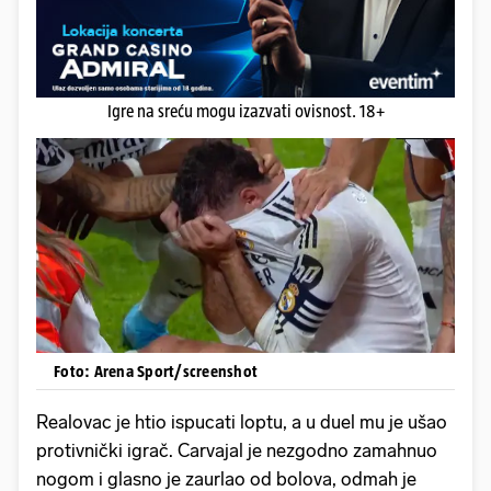
Igre na sreću mogu izazvati ovisnost. 18+
Foto: Arena Sport/screenshot
Realovac je htio ispucati loptu, a u duel mu je ušao
protivnički igrač. Carvajal je nezgodno zamahnuo
nogom i glasno je zaurlao od bolova, odmah je