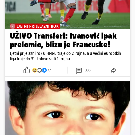
LJETNI PRIJELAZNI ROK
UŽIVO Transferi: Ivanović ipak
prelomio, blizu je Francuske!
Ljetni prijelazni rok u HNL-u traje do 7. rujna, a u većini europskih
liga traje do 31. kolovoza ili 1. rujna
77
336