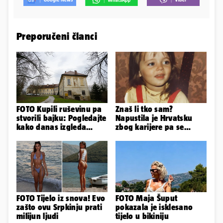
Preporučeni članci
FOTO Kupili ruševinu pa
Znaš li tko sam?
stvorili bajku: Pogledajte
Napustila je Hrvatsku
kako danas izgleda
zbog karijere pa se
dvorac u Zagorju
zaljubila u 15 godina
starijeg
FOTO Tijelo iz snova! Evo
FOTO Maja Šuput
zašto ovu Srpkinju prati
pokazala je isklesano
milijun ljudi
tijelo u bikiniju