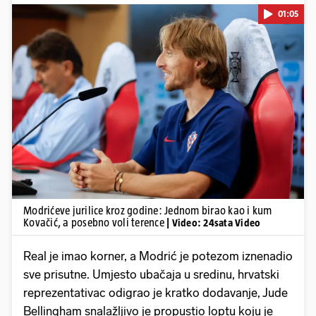
01:05
Pokretanje videa...
Modrićeve jurilice kroz godine: Jednom birao kao i kum
Kovačić, a posebno voli terence
| Video: 24sata Video
Real je imao korner, a Modrić je potezom iznenadio
sve prisutne. Umjesto ubačaja u sredinu, hrvatski
reprezentativac odigrao je kratko dodavanje, Jude
Bellingham snalažljivo je propustio loptu koju je