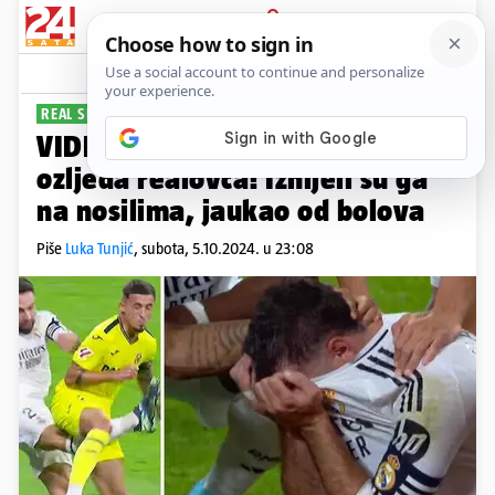
PRIJAVA
Sport
Komentari
34
REAL SLAVIO, MODRIĆ BRILJIRAO
VIDEO Modrić asistirao, grozna
ozljeda realovca! Iznijeli su ga
na nosilima, jaukao od bolova
Piše
Luka Tunjić
,
subota, 5.10.2024. u 23:08