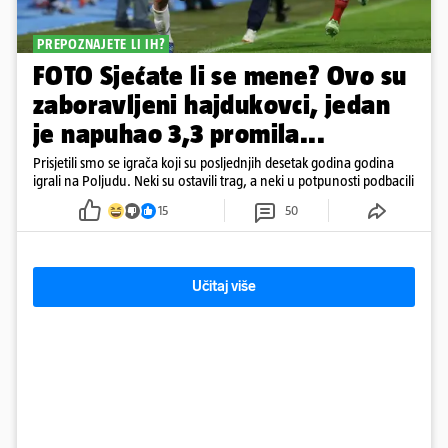
PREPOZNAJETE LI IH?
FOTO Sjećate li se mene? Ovo su
zaboravljeni hajdukovci, jedan
je napuhao 3,3 promila...
Prisjetili smo se igrača koji su posljednjih desetak godina godina
igrali na Poljudu. Neki su ostavili trag, a neki u potpunosti podbacili
15
50
Učitaj više