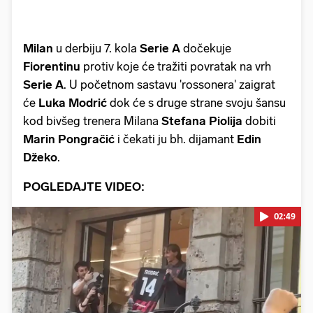
Milan
u derbiju 7. kola
Serie A
dočekuje
Fiorentinu
protiv koje će tražiti povratak na vrh
Serie A
. U početnom sastavu 'rossonera' zaigrat
će
Luka Modrić
dok će s druge strane svoju šansu
kod bivšeg trenera Milana
Stefana Piolija
dobiti
Marin Pongračić
i čekati ju bh. dijamant
Edin
Džeko
.
POGLEDAJTE VIDEO:
02:49
Pokretanje videa...