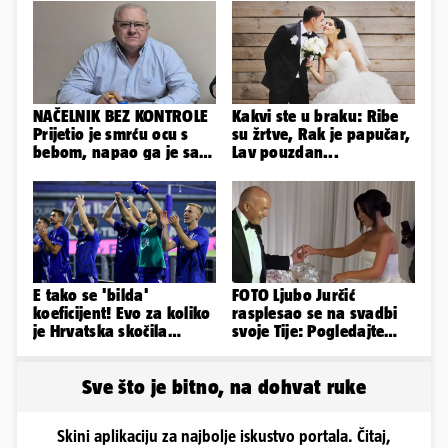
NAČELNIK BEZ KONTROLE
Kakvi ste u braku: Ribe
Prijetio je smrću ocu s
su žrtve, Rak je papučar,
bebom, napao ga je sa
Lav pouzdan...
svoja dva sina!
E tako se 'bilda'
FOTO Ljubo Jurčić
koeficijent! Evo za koliko
rasplesao se na svadbi
je Hrvatska skočila
svoje Tije: Pogledajte
nakon pobjeda naših
kako je izgledalo
klubova
vjenčanje...
Sve što je bitno, na dohvat ruke
Skini aplikaciju za najbolje iskustvo portala. Čitaj,