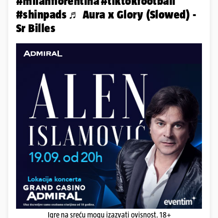
#milanfiorentina
#tiktokfootball
#shinpads
♬ Aura x Glory (Slowed) -
Sr Billes
Igre na sreću mogu izazvati ovisnost. 18+