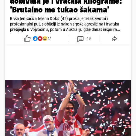
dobivala je i vraćala kilograme:
'Brutalno me tukao šakama'
Bivša tenisačica Jelena Dokić (42) prošla je težak životni i
profesionalni put, s obitelji je nakon srpske agresije na Hrvatsku
prebjegla u Vojvodinu, potom u Australiju gdje danas inspirira
mnoge
17
49