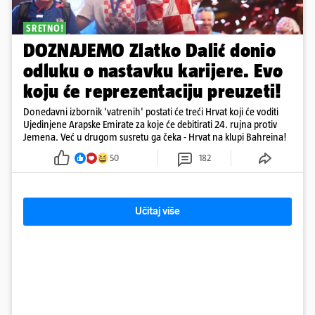
SRETNO!
DOZNAJEMO Zlatko Dalić donio
odluku o nastavku karijere. Evo
koju će reprezentaciju preuzeti!
Donedavni izbornik 'vatrenih' postati će treći Hrvat koji će voditi
Ujedinjene Arapske Emirate za koje će debitirati 24. rujna protiv
Jemena. Već u drugom susretu ga čeka - Hrvat na klupi Bahreina!
50
182
Učitaj više