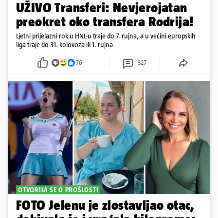
UŽIVO Transferi: Nevjerojatan
preokret oko transfera Rodrija!
Ljetni prijelazni rok u HNL-u traje do 7. rujna, a u većini europskih
liga traje do 31. kolovoza ili 1. rujna
76
327
OTVORILA SE O PROŠLOSTI
FOTO Jelenu je zlostavljao otac,