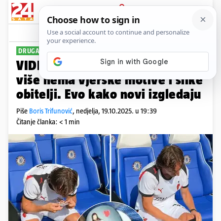
PRIJAVA
Sport
Komentari
32
DRUGAČIJI DIZAJN
VIDEO Modrić na kostobranima
više nema vjerske motive i slike
obitelji. Evo kako novi izgledaju
Piše
Boris Trifunović
,
nedjelja, 19.10.2025. u 19:39
Čitanje članka: < 1 min