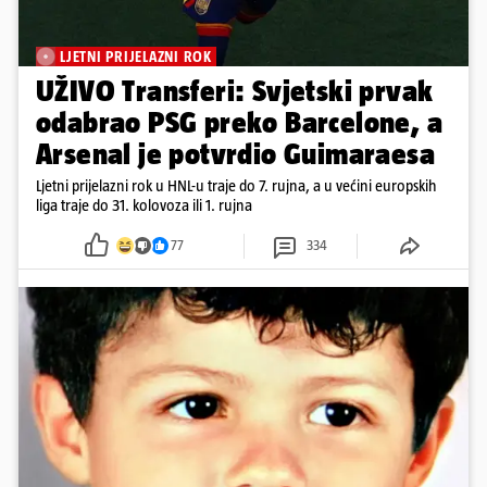
LJETNI PRIJELAZNI ROK
UŽIVO Transferi: Svjetski prvak
odabrao PSG preko Barcelone, a
Arsenal je potvrdio Guimaraesa
Ljetni prijelazni rok u HNL-u traje do 7. rujna, a u većini europskih
liga traje do 31. kolovoza ili 1. rujna
77
334