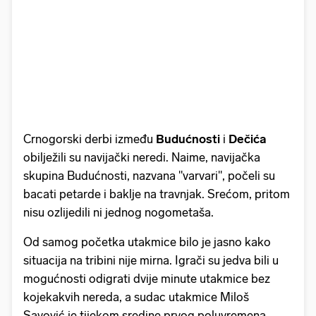
Crnogorski derbi između
Budućnosti
i
Dečića
obilježili su navijački neredi. Naime, navijačka
skupina Budućnosti, nazvana "varvari", počeli su
bacati petarde i baklje na travnjak. Srećom, pritom
nisu ozlijedili ni jednog nogometaša.
Od samog početka utakmice bilo je jasno kako
situacija na tribini nije mirna. Igrači su jedva bili u
mogućnosti odigrati dvije minute utakmice bez
kojekakvih nereda, a sudac utakmice Miloš
Savović je tijekom sredine prvog poluvremena