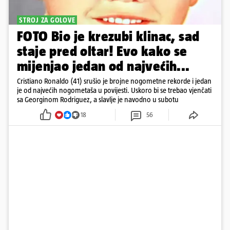
STROJ ZA GOLOVE
FOTO Bio je krezubi klinac, sad
staje pred oltar! Evo kako se
mijenjao jedan od najvećih...
Cristiano Ronaldo (41) srušio je brojne nogometne rekorde i jedan
je od najvećih nogometaša u povijesti. Uskoro bi se trebao vjenčati
sa Georginom Rodriguez, a slavlje je navodno u subotu
18
56