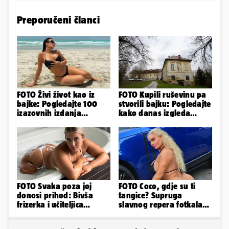
Preporučeni članci
FOTO Živi život kao iz
FOTO Kupili ruševinu pa
bajke: Pogledajte 100
stvorili bajku: Pogledajte
izazovnih izdanja
kako danas izgleda
Ronaldove Georgine
dvorac u Zagorju
FOTO Svaka poza joj
FOTO Coco, gdje su ti
donosi prihod: Bivša
tangice? Supruga
frizerka i učiteljica
slavnog repera fotkala
oblinama je zapalila
se ispred auta i pokazala
Instagram
sve