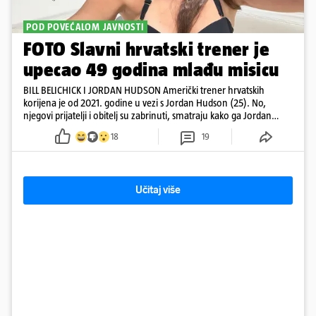
POD POVEĆALOM JAVNOSTI
FOTO Slavni hrvatski trener je
upecao 49 godina mlađu misicu
BILL BELICHICK I JORDAN HUDSON Američki trener hrvatskih
korijena je od 2021. godine u vezi s Jordan Hudson (25). No,
njegovi prijatelji i obitelj su zabrinuti, smatraju kako ga Jordan
kontrolira
18
19
Učitaj više