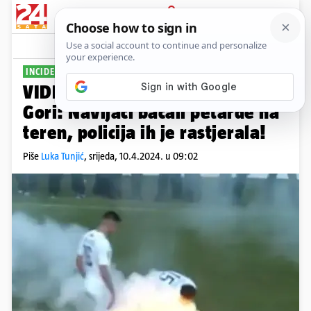
PRIJAVA
Sport
Komentari
1
INCIDENT NA UTAKMICI
VIDEO Neredi na derbiju u Crnoj
Gori: Navijači bacali petarde na
teren, policija ih je rastjerala!
Piše
Luka Tunjić
,
srijeda, 10.4.2024. u 09:02