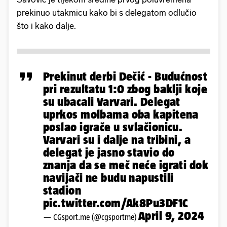
prekinuo utakmicu kako bi s delegatom odlučio
što i kako dalje.
Prekinut derbi Dečić - Budućnost
pri rezultatu 1:0 zbog baklji koje
su ubacali Varvari. Delegat
uprkos molbama oba kapitena
poslao igrače u svlačionicu.
Varvari su i dalje na tribini, a
delegat je jasno stavio do
znanja da se meč neće igrati dok
navijači ne budu napustili
stadion
pic.twitter.com/Ak8Pu3DF1C
April 9, 2024
— CGsport.me (@cgsportme)