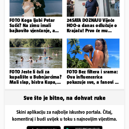
FOTO Koga ljubi Petar
24SATA DOZNAJU Vijeće
Sučić? Na zimu imali
HOO-a danas odlučuje o
bajkovito vjenčanje, a
Krajaču! Prvo će mu
sada je na svijet stigao -
srezati ovlasti, a onda...
sin!
FOTO Jeste li čuli za
FOTO Bez filtera i srama:
kupalište u Bubnjarcima?
Ova influencerica
Mali slap, bistra Kupa,
pokazuje sve, a fanovi je
šumski hlad - prava
naprosto obožavaju!
idila!
Sve što je bitno, na dohvat ruke
Skini aplikaciju za najbolje iskustvo portala. Čitaj,
komentiraj i budi uvijek u toku s najnovijim vijestima.