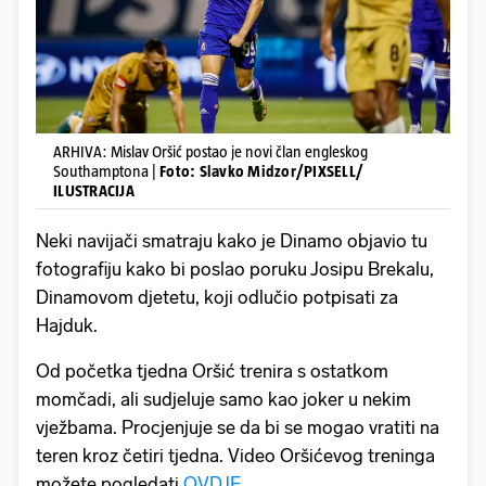
ARHIVA: Mislav Oršić postao je novi član engleskog
Southamptona |
Foto: Slavko Midzor/PIXSELL/
ILUSTRACIJA
Neki navijači smatraju kako je Dinamo objavio tu
fotografiju kako bi poslao poruku Josipu Brekalu,
Dinamovom djetetu, koji odlučio potpisati za
Hajduk.
Od početka tjedna Oršić trenira s ostatkom
momčadi, ali sudjeluje samo kao joker u nekim
vježbama. Procjenjuje se da bi se mogao vratiti na
teren kroz četiri tjedna. Video Oršićevog treninga
možete pogledati
OVDJE
.