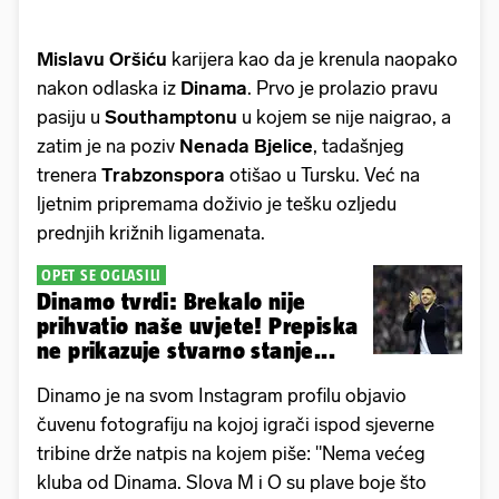
Mislavu Oršiću
karijera kao da je krenula naopako
nakon odlaska iz
Dinama
. Prvo je prolazio pravu
pasiju u
Southamptonu
u kojem se nije naigrao, a
zatim je na poziv
Nenada Bjelice
, tadašnjeg
trenera
Trabzonspora
otišao u Tursku. Već na
ljetnim pripremama doživio je tešku ozljedu
prednjih križnih ligamenata.
OPET SE OGLASILI
Dinamo tvrdi: Brekalo nije
prihvatio naše uvjete! Prepiska
ne prikazuje stvarno stanje...
Dinamo je na svom Instagram profilu objavio
čuvenu fotografiju na kojoj igrači ispod sjeverne
tribine drže natpis na kojem piše: "Nema većeg
kluba od Dinama. Slova M i O su plave boje što