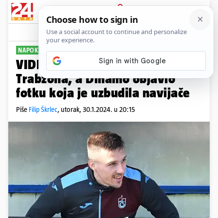
PRIJAVA
Sport
Komentari
34
NAPOKON...
VIDEO Oršić trenirao s momčadi
Trabzona, a Dinamo objavio
fotku koja je uzbudila navijače
Piše
Filip Škrlec
,
utorak, 30.1.2024. u 20:15