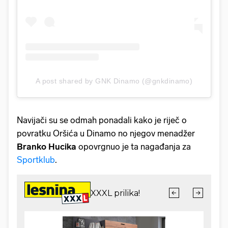
A post shared by GNK Dinamo (@gnkdinamo)
Navijači su se odmah ponadali kako je riječ o
povratku Oršića u Dinamo no njegov menadžer
Branko Hucika
opovrgnuo je ta nagađanja za
Sportklub
.