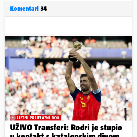
Komentari
34
LJETNI PRIJELAZNI ROK
UŽIVO Transferi: Rodri je stupio
u kontakt s katalonskim divom