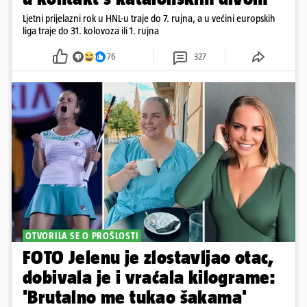
Ljetni prijelazni rok u HNL-u traje do 7. rujna, a u većini europskih
liga traje do 31. kolovoza ili 1. rujna
76
327
OTVORILA SE O PROŠLOSTI
FOTO Jelenu je zlostavljao otac,
dobivala je i vraćala kilograme:
'Brutalno me tukao šakama'