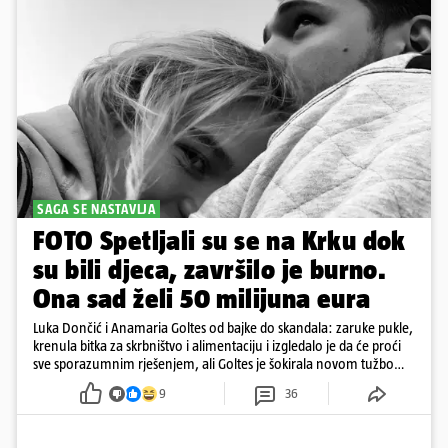
SAGA SE NASTAVLJA
FOTO Spetljali su se na Krku dok
su bili djeca, završilo je burno.
Ona sad želi 50 milijuna eura
Luka Dončić i Anamaria Goltes od bajke do skandala: zaruke pukle,
krenula bitka za skrbništvo i alimentaciju i izgledalo je da će proći
sve sporazumnim rješenjem, ali Goltes je šokirala novom tužbom
u Sloveniji
9
36