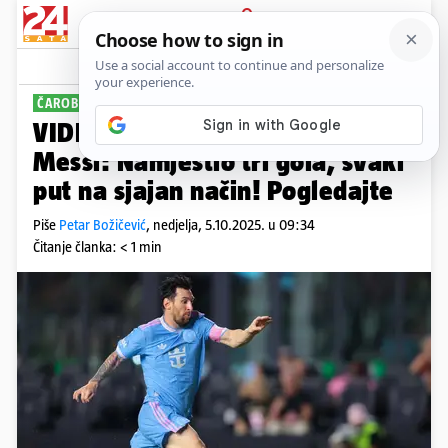
PRIJAVA
Sport
Komentari
10
ČAROBNJAK
VIDEO Ovako nogomet igra Leo
Messi: Namjestio tri gola, svaki
put na sjajan način! Pogledajte
Piše
Petar Božičević
,
nedjelja, 5.10.2025. u 09:34
Čitanje članka: < 1 min