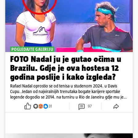
POGLEDAJTE GALERIJU
FOTO Nadal ju je gutao očima u
Brazilu. Gdje je ova hostesa 12
godina poslije i kako izgleda?
Rafael Nadal oprostio se od tenisa u studenom 2024. u Davis
Cupu. Jedan od najviralnijih trenutaka bogate karijere sportske
legende dogodio se 2014. na turniru u Rio de Janeiru gdje mu je
pažnju odvlačila ljepotica iza klupe
31
97