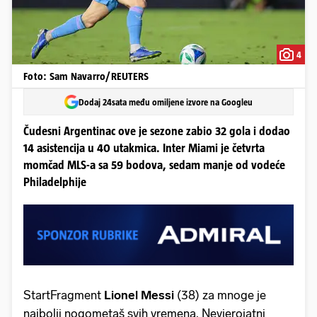
4
Foto: Sam Navarro/REUTERS
Dodaj 24sata među omiljene izvore na Googleu
Čudesni Argentinac ove je sezone zabio 32 gola i dodao
14 asistencija u 40 utakmica. Inter Miami je četvrta
momčad MLS-a sa 59 bodova, sedam manje od vodeće
Philadelphije
StartFragment
Lionel Messi
(38) za mnoge je
najbolji nogometaš svih vremena. Nevjerojatni