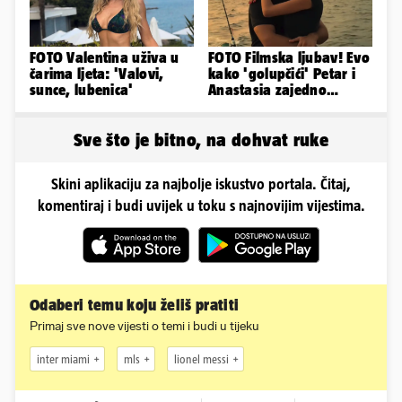
FOTO Valentina uživa u
FOTO Filmska ljubav! Evo
čarima ljeta: 'Valovi,
kako 'golupčići' Petar i
sunce, lubenica'
Anastasia zajedno
provode ljetne dane
Sve što je bitno, na dohvat ruke
Skini aplikaciju za najbolje iskustvo portala. Čitaj,
komentiraj i budi uvijek u toku s najnovijim vijestima.
Odaberi temu koju želiš pratiti
Primaj sve nove vijesti o temi i budi u tijeku
inter miami
mls
lionel messi