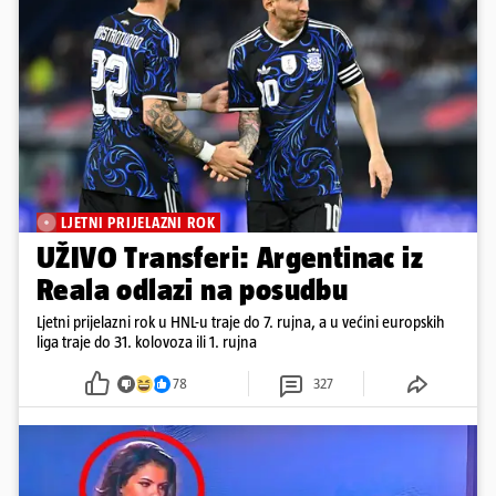
LJETNI PRIJELAZNI ROK
UŽIVO Transferi: Argentinac iz
Reala odlazi na posudbu
Ljetni prijelazni rok u HNL-u traje do 7. rujna, a u većini europskih
liga traje do 31. kolovoza ili 1. rujna
78
327