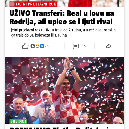
LJETNI PRIJELAZNI ROK
UŽIVO Transferi: Real u lovu na
Rodrija, ali upleo se i ljuti rival
Ljetni prijelazni rok u HNL-u traje do 7. rujna, a u većini europskih
liga traje do 31. kolovoza ili 1. rujna
76
327
SRETNO!