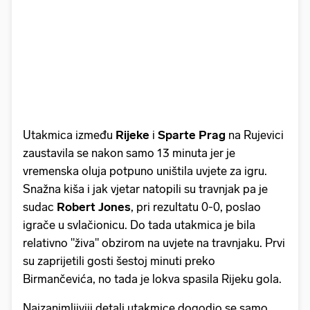
Utakmica između
Rijeke
i
Sparte
Prag
na Rujevici
zaustavila se nakon samo 13 minuta jer je
vremenska oluja potpuno uništila uvjete za igru.
Snažna kiša i jak vjetar natopili su travnjak pa je
sudac
Robert
Jones
, pri rezultatu 0-0, poslao
igrače u svlačionicu. Do tada utakmica je bila
relativno "živa" obzirom na uvjete na travnjaku. Prvi
su zaprijetili gosti šestoj minuti preko
Birmančevića, no tada je lokva spasila Rijeku gola.
Najzanimljiviji detalj utakmice dogodio se samo