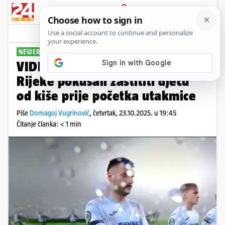
PRIJAVA
Sport
Komentari
1
NEVJEROJATNA SITUACIJA
VIDEO Pogledajte kako su igrači
Rijeke pokušali zaštititi djecu
od kiše prije početka utakmice
Piše
Domagoj Vugrinović
,
četvrtak, 23.10.2025. u 19:45
Čitanje članka: < 1 min