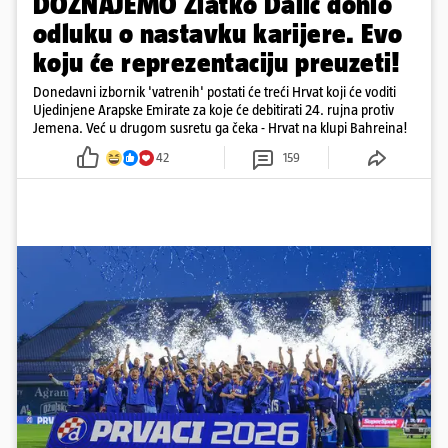
DOZNAJEMO Zlatko Dalić donio
odluku o nastavku karijere. Evo
koju će reprezentaciju preuzeti!
Donedavni izbornik 'vatrenih' postati će treći Hrvat koji će voditi
Ujedinjene Arapske Emirate za koje će debitirati 24. rujna protiv
Jemena. Već u drugom susretu ga čeka - Hrvat na klupi Bahreina!
42
159