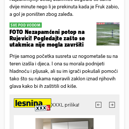
dvije minute nego li je prekinuta kada je Fruk zabio,
a gol je poništen zbog zaleđa.
SVE POD VODOM
FOTO Nezapamćeni potop na
Rujevici! Pogledajte zašto se
utakmica nije mogla završiti
Prije samog početka susreta uz nogometaše su na
teren izašla i djeca. I ona su morala podnijeti
hladnoću i pljusak, ali su im igrači pokušali pomoći
tako što su rukama napravili zaklon iznad njihovih
glava kako bi ih zaštitili od kiše.