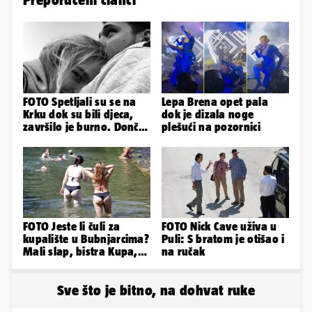
FOTO Spetljali su se na
Lepa Brena opet pala
Krku dok su bili djeca,
dok je dizala noge
završilo je burno. Dončić
plešući na pozornici
i Anamaria u novoj fazi
FOTO Jeste li čuli za
FOTO Nick Cave uživa u
kupalište u Bubnjarcima?
Puli: S bratom je otišao i
Mali slap, bistra Kupa,
na ručak
šumski hlad - prava
idila!
Sve što je bitno, na dohvat ruke