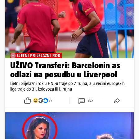
LJETNI PRIJELAZNI ROK
UŽIVO Transferi: Barcelonin as
odlazi na posudbu u Liverpool
Ljetni prijelazni rok u HNL-u traje do 7. rujna, a u većini europskih
liga traje do 31. kolovoza ili 1. rujna
77
327