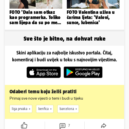
FOTO 'Dala sam otkaz
FOTO Valentina uživa u
kao programerka. Toliko
čarima ljeta: 'Valovi,
sam lijepa da su po meni
sunce, lubenica'
napravili lutku'
Sve što je bitno, na dohvat ruke
Skini aplikaciju za najbolje iskustvo portala. Čitaj,
komentiraj i budi uvijek u toku s najnovijim vijestima.
Odaberi temu koju želiš pratiti
Primaj sve nove vijesti o temi i budi u tijeku
liga prvaka
benfica
barcelona
7