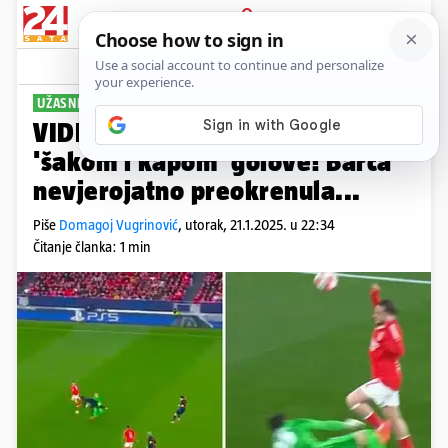
PRIJAVA
Sport
Komentari
7
UŽASNE REAKCIJE
VIDEO Szczesny poklanjao
'šakom i kapom' golove! Barca
nevjerojatno preokrenula...
Piše
Domagoj Vugrinović
,
utorak, 21.1.2025. u 22:34
Čitanje članka: 1 min