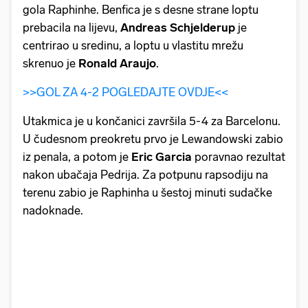
gola Raphinhe. Benfica je s desne strane loptu
prebacila na lijevu,
Andreas
Schjelderup
je
centrirao u sredinu, a loptu u vlastitu mrežu
skrenuo je
Ronald
Araujo
.
>>GOL ZA 4-2 POGLEDAJTE OVDJE<<
Utakmica je u končanici završila 5-4 za Barcelonu.
U čudesnom preokretu prvo je Lewandowski zabio
iz penala, a potom je
Eric
Garcia
poravnao rezultat
nakon ubačaja Pedrija. Za potpunu rapsodiju na
terenu zabio je Raphinha u šestoj minuti sudačke
nadoknade.