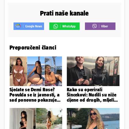
Prati naše kanale
Preporučeni članci
Sjećate se Demi Rose?
Kako su operirali
Povukla se iz javnosti, a
Šincekovi: Nudili su niže
sad ponovno pokazuje
cijene od drugih, mljeli
obline. Ovako izgleda
su otpad pa zakapali...