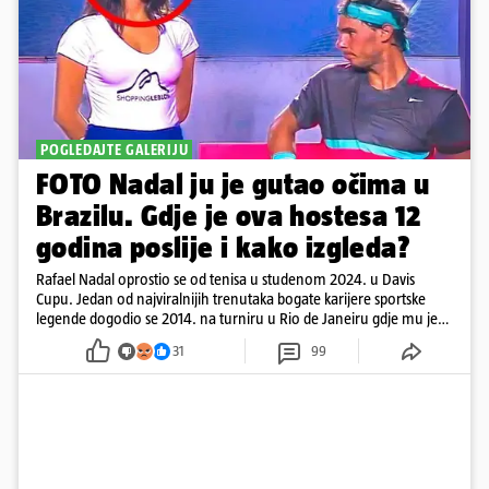
POGLEDAJTE GALERIJU
FOTO Nadal ju je gutao očima u
Brazilu. Gdje je ova hostesa 12
godina poslije i kako izgleda?
Rafael Nadal oprostio se od tenisa u studenom 2024. u Davis
Cupu. Jedan od najviralnijih trenutaka bogate karijere sportske
legende dogodio se 2014. na turniru u Rio de Janeiru gdje mu je
pažnju odvlačila ljepotica iza klupe
31
99