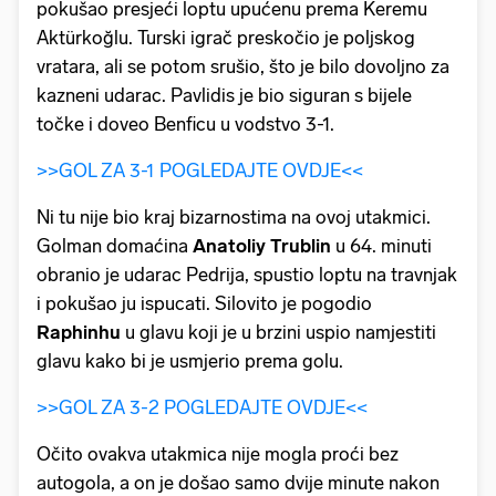
pokušao presjeći loptu upućenu prema Keremu
Aktürkoğlu. Turski igrač preskočio je poljskog
vratara, ali se potom srušio, što je bilo dovoljno za
kazneni udarac. Pavlidis je bio siguran s bijele
točke i doveo Benficu u vodstvo 3-1.
>>GOL ZA 3-1 POGLEDAJTE OVDJE<<
Ni tu nije bio kraj bizarnostima na ovoj utakmici.
Golman domaćina
Anatoliy
Trublin
u 64. minuti
obranio je udarac Pedrija, spustio loptu na travnjak
i pokušao ju ispucati. Silovito je pogodio
Raphinhu
u glavu koji je u brzini uspio namjestiti
glavu kako bi je usmjerio prema golu.
>>GOL ZA 3-2 POGLEDAJTE OVDJE<<
Očito ovakva utakmica nije mogla proći bez
autogola, a on je došao samo dvije minute nakon