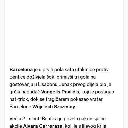
Barcelona
je u prvih pola sata utakmice protiv
Benfice doživjela šok, primivši tri gola na
gostovanju u Lisabonu. Junak prvog dijela bio je
grčki napadač
Vangelis
Pavlidis
, koji je postigao
hat-trick, dok se tragičarem pokazao vratar
Barcelone
Wojciech
Szczesny
.
Već u 2. minuti Benfica je povela nakon sjajne
akcije
Alvara
Carrerasa
, koji je s lijevog krila