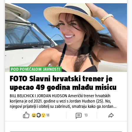
POD POVEĆALOM JAVNOSTI
FOTO Slavni hrvatski trener je
upecao 49 godina mlađu misicu
BILL BELICHICK I JORDAN HUDSON Američki trener hrvatskih
korijena je od 2021. godine u vezi s Jordan Hudson (25). No,
njegovi prijatelji i obitelj su zabrinuti, smatraju kako ga Jordan
kontrolira
18
13