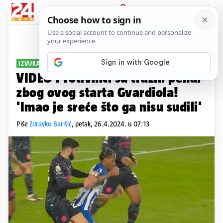
PRIJAVA
Sport
Komentari
2
IZVUKAO SE
VIDEO Protivnici su tražili penal
zbog ovog starta Gvardiola!
'Imao je sreće što ga nisu sudili'
Piše
Zdravko Barišić
,
petak, 26.4.2024. u 07:13