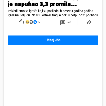
je napuhao 3,3 promila...
Prisjetili smo se igrača koji su posljednjih desetak godina godina
igrali na Poljudu. Neki su ostavili trag, a neki u potpunosti podbacili
15
50
Učitaj više