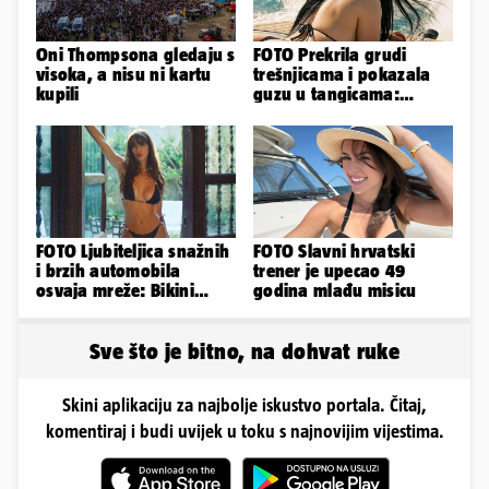
Oni Thompsona gledaju s
FOTO Prekrila grudi
visoka, a nisu ni kartu
trešnjicama i pokazala
kupili
guzu u tangicama:
Ovako ljetuje bujna
Slavonka
FOTO Ljubiteljica snažnih
FOTO Slavni hrvatski
i brzih automobila
trener je upecao 49
osvaja mreže: Bikini
godina mlađu misicu
spaja s konjskim
snagama
Sve što je bitno, na dohvat ruke
Skini aplikaciju za najbolje iskustvo portala. Čitaj,
komentiraj i budi uvijek u toku s najnovijim vijestima.