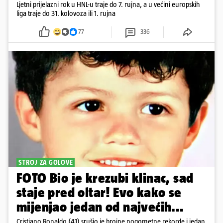
Ljetni prijelazni rok u HNL-u traje do 7. rujna, a u većini europskih
liga traje do 31. kolovoza ili 1. rujna
77
336
STROJ ZA GOLOVE
FOTO Bio je krezubi klinac, sad
staje pred oltar! Evo kako se
mijenjao jedan od najvećih...
Cristiano Ronaldo (41) srušio je brojne nogometne rekorde i jedan