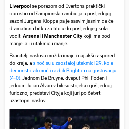
Liverpool
se porazom od Evertona praktički
oprostio od šampionskih ambicija u posljednjoj
sezoni Jurgena Kloppa pa je sasvim jasnim da će
dramatičnu bitku za titulu do posljednjeg kola
voditi
Arsenal i Manchester City
koji ima bod
manje, ali i utakmicu manje.
Branitelji naslova možda imaju i najlakši raspored
do kraja, a
sinoć su u zaostaloj utakmici 29. kola
demonstrirali moć i razbili Brighton na gostovanju
(4-0)
. Jednom De Bruyne, dvaput Phil Foden i
jednom Julian Alvarez bili su strijelci u još jednoj
furioznoj predstavi Cityja koji juri po četvrti
uzastopni naslov.