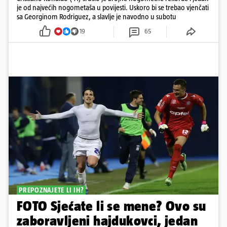
je od najvećih nogometaša u povijesti. Uskoro bi se trebao vjenčati
sa Georginom Rodriguez, a slavlje je navodno u subotu
19
65
PREPOZNAJETE LI IH?
FOTO Sjećate li se mene? Ovo su
zaboravljeni hajdukovci, jedan