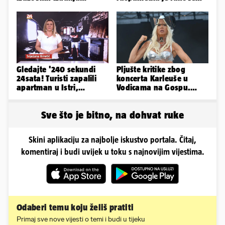
Ronaldove Georgine
zaigranim fotkama iz
plićaka
Gledajte '240 sekundi
Pljušte kritike zbog
24sata! Turisti zapalili
koncerta Karleuše u
apartman u Istri,
Vodicama na Gospu.
vlasnik: 'Sezona mi je
Gradonačelnik:
završena'
'Neprimjereno'
Sve što je bitno, na dohvat ruke
Skini aplikaciju za najbolje iskustvo portala. Čitaj,
komentiraj i budi uvijek u toku s najnovijim vijestima.
Odaberi temu koju želiš pratiti
Primaj sve nove vijesti o temi i budi u tijeku