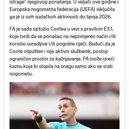
istrage" njegovog ponašanja. U veljači ove godine i
Europska nogometna federacija (UEFA) isključila
ga je iz svih sudačkoh aktivnosti do lipnja 2026.
FA je sada optužio Cootea u vezi s pravilom E3.1,
koje tvrdi da se ponašao na neprimjeren način i/ili
koristio uvredljive i/ili pogrdne riječi. Budući da je
Coote otpušten i nije aktivni službenik, postoji
ograničen prostor za kažnjavanje. FA može izreći
kaznu koja bi stupila na snagu samo ako se vrati
nogometu.