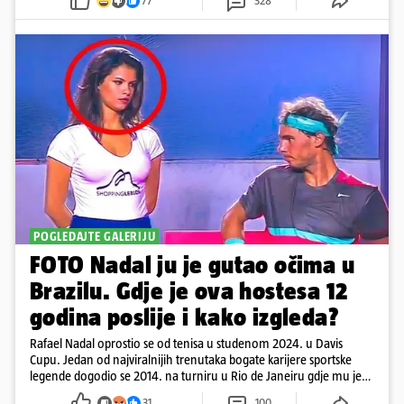
77
328
POGLEDAJTE GALERIJU
FOTO Nadal ju je gutao očima u
Brazilu. Gdje je ova hostesa 12
godina poslije i kako izgleda?
Rafael Nadal oprostio se od tenisa u studenom 2024. u Davis
Cupu. Jedan od najviralnijih trenutaka bogate karijere sportske
legende dogodio se 2014. na turniru u Rio de Janeiru gdje mu je
pažnju odvlačila ljepotica iza klupe
31
100