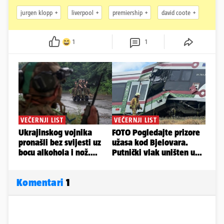
jurgen klopp
liverpool
premiership
david coote
1
1
Komentari
1