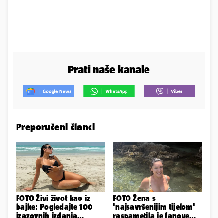
Prati naše kanale
Preporučeni članci
FOTO Živi život kao iz
FOTO Žena s
bajke: Pogledajte 100
'najsavršenijim tijelom'
izazovnih izdanja
raspametila je fanove