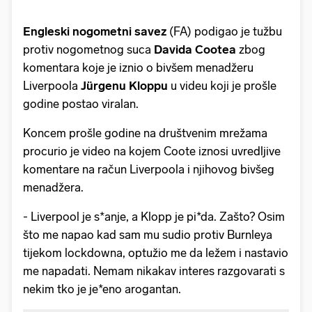
Engleski nogometni savez
(FA) podigao je tužbu
protiv nogometnog suca
Davida Cootea
zbog
komentara koje je iznio o bivšem menadžeru
Liverpoola
Jürgenu Kloppu
u videu koji je prošle
godine postao viralan.
Koncem prošle godine na društvenim mrežama
procurio je video na kojem Coote iznosi uvredljive
komentare na račun Liverpoola i njihovog bivšeg
menadžera.
- Liverpool je s*anje, a Klopp je pi*da. Zašto? Osim
što me napao kad sam mu sudio protiv Burnleya
tijekom lockdowna, optužio me da ležem i nastavio
me napadati. Nemam nikakav interes razgovarati s
nekim tko je je*eno arogantan.