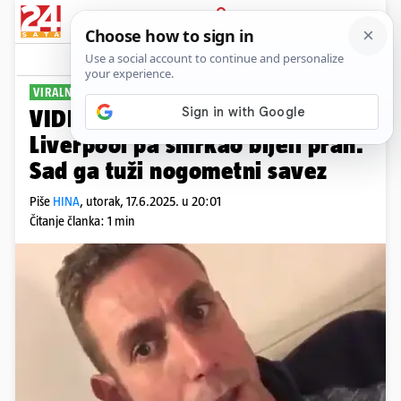
PRIJAVA
Sport
Komentari
1
VIRALNA SNIMKA
VIDEO Sudac vrijeđao Kloppa i
Liverpool pa šmrkao bijeli prah.
Sad ga tuži nogometni savez
Piše
HINA
,
utorak, 17.6.2025. u 20:01
Čitanje članka: 1 min