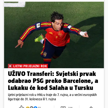
LJETNI PRIJELAZNI ROK
UŽIVO Transferi: Svjetski prvak
odabrao PSG preko Barcelone, a
Lukaku će kod Salaha u Tursku
Ljetni prijelazni rok u HNL-u traje do 7. rujna, a u većini europskih
liga traje do 31. kolovoza ili 1. rujna