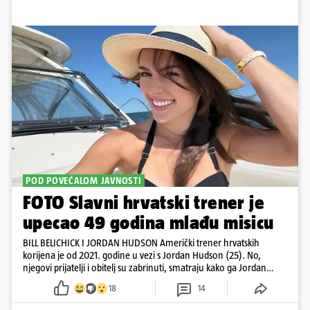
POD POVEĆALOM JAVNOSTI
FOTO Slavni hrvatski trener je
upecao 49 godina mlađu misicu
BILL BELICHICK I JORDAN HUDSON Američki trener hrvatskih
korijena je od 2021. godine u vezi s Jordan Hudson (25). No,
njegovi prijatelji i obitelj su zabrinuti, smatraju kako ga Jordan
kontrolira
18
14