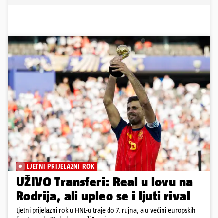
LJETNI PRIJELAZNI ROK
UŽIVO Transferi: Real u lovu na
Rodrija, ali upleo se i ljuti rival
Ljetni prijelazni rok u HNL-u traje do 7. rujna, a u većini europskih