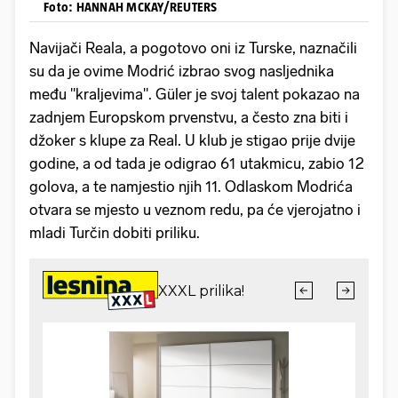
Foto: HANNAH MCKAY/REUTERS
Navijači Reala, a pogotovo oni iz Turske, naznačili
su da je ovime Modrić izbrao svog nasljednika
među "kraljevima". Güler je svoj talent pokazao na
zadnjem Europskom prvenstvu, a često zna biti i
džoker s klupe za Real. U klub je stigao prije dvije
godine, a od tada je odigrao 61 utakmicu, zabio 12
golova, a te namjestio njih 11. Odlaskom Modrića
otvara se mjesto u veznom redu, pa će vjerojatno i
mladi Turčin dobiti priliku.