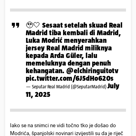
🥹🤍 Sesaat setelah skuad Real
Madrid tiba kembali di Madrid,
Luka Modrić menyerahkan
jersey Real Madrid miliknya
kepada Arda Güler, lalu
memeluknya dengan penuh
kehangatan.
@elchiringuitotv
pic.twitter.com/6J5dHo620s
July
— Seputar Real Madrid (@SeputarMadrid)
11, 2025
Iako se na snimci ne vidi točno tko je došao do
Modrića, španjolski novinari izvijestili su da je riječ