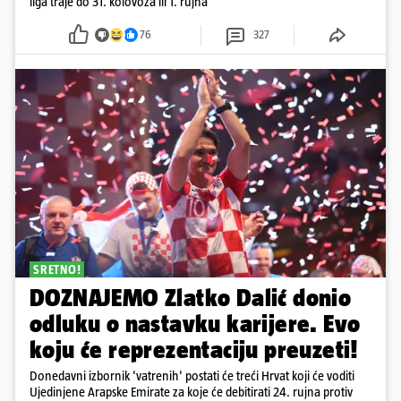
liga traje do 31. kolovoza ili 1. rujna
76
327
SRETNO!
DOZNAJEMO Zlatko Dalić donio
odluku o nastavku karijere. Evo
koju će reprezentaciju preuzeti!
Donedavni izbornik 'vatrenih' postati će treći Hrvat koji će voditi
Ujedinjene Arapske Emirate za koje će debitirati 24. rujna protiv