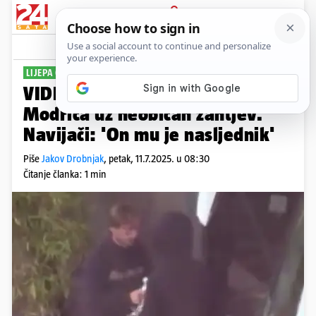
PRIJAVA
Sport
Komentari
21
LIJEPA GESTA
VIDEO Suigrač se oprostio od
Modrića uz neobičan zahtjev.
Navijači: 'On mu je nasljednik'
Piše
Jakov Drobnjak
,
petak, 11.7.2025. u 08:30
Čitanje članka: 1 min