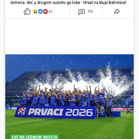
Jemena. Već u drugom susretu ga čeka - Hrvat na klupi Bahreina!
42
159
SVE NA JEDNOM MJESTU