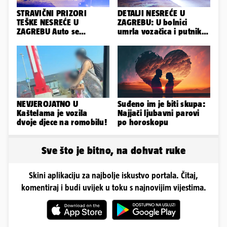
STRAVIČNI PRIZORI
DETALJI NESREĆE U
TEŠKE NESREĆE U
ZAGREBU: U bolnici
ZAGREBU Auto se
umrla vozačica i putnik,
prepolovio, čovjek
auto se u sudaru
poginuo
prepolovio
NEVJEROJATNO U
Suđeno im je biti skupa:
Kaštelama je vozila
Najjači ljubavni parovi
dvoje djece na romobilu!
po horoskopu
Sve što je bitno, na dohvat ruke
Skini aplikaciju za najbolje iskustvo portala. Čitaj,
komentiraj i budi uvijek u toku s najnovijim vijestima.