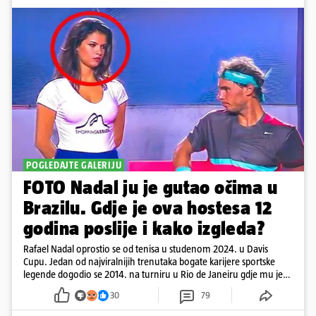
POGLEDAJTE GALERIJU
FOTO Nadal ju je gutao očima u
Brazilu. Gdje je ova hostesa 12
godina poslije i kako izgleda?
Rafael Nadal oprostio se od tenisa u studenom 2024. u Davis
Cupu. Jedan od najviralnijih trenutaka bogate karijere sportske
legende dogodio se 2014. na turniru u Rio de Janeiru gdje mu je
pažnju odvlačila ljepotica iza klupe
30
79