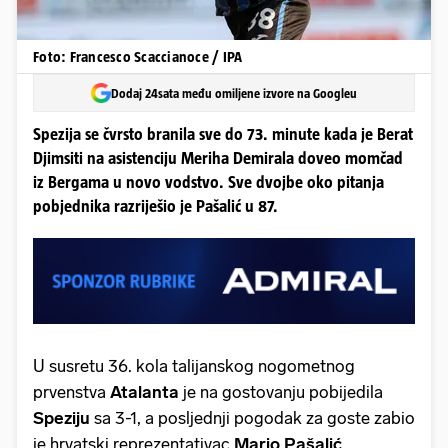
Foto: Francesco Scaccianoce / IPA
Dodaj 24sata među omiljene izvore na Googleu
Spezija se čvrsto branila sve do 73. minute kada je Berat
Djimsiti na asistenciju Meriha Demirala doveo momčad
iz Bergama u novo vodstvo. Sve dvojbe oko pitanja
pobjednika razriješio je Pašalić u 87.
U susretu 36. kola talijanskog nogometnog
prvenstva
Atalanta
je na gostovanju pobijedila
Speziju
sa 3-1, a posljednji pogodak za goste zabio
je hrvatski reprezentativac
Mario Pašalić
.