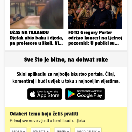
obline
UŽAS NA TAJLANDU
FOTO Gregory Porter
Dječak ubio baku i djeda,
održao koncert na Ljetnoj
pa profesore u školi. Više
pozornici: U publici su
od 30 ljudi je ranjeno
bili Mateša i Blanka
Sve što je bitno, na dohvat ruke
Skini aplikaciju za najbolje iskustvo portala. Čitaj,
komentiraj i budi uvijek u toku s najnovijim vijestima.
Odaberi temu koju želiš pratiti
Primaj sve nove vijesti o temi i budi u tijeku
serie a
atalanta
spezia
mario pašalić