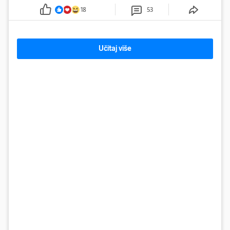
mnoge
18
53
Učitaj više