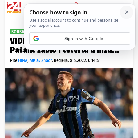
PRIJAVA
Sport
Komentari
15
BORBA ZA EUROPU
VIDEO Trebaš gol? Zovi Marija!
Pašalić zabio i četvrtu u nizu...
Piše
HINA
,
Mislav Znaor
,
nedjelja, 8.5.2022. u 14:51