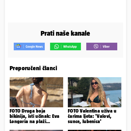
Prati naše kanale
Preporučeni članci
FOTO Druga boja
FOTO Valentina uživa u
bikinija, isti učinak: Eva
čarima ljeta: 'Valovi,
Longoria na plaži
sunce, lubenica'
pipkala svoje zanosne