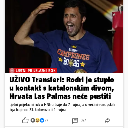
LJETNI PRIJELAZNI ROK
UŽIVO Transferi: Rodri je stupio
u kontakt s katalonskim divom,
Hrvata Las Palmas neće pustiti
Ljetni prijelazni rok u HNL-u traje do 7. rujna, a u većini europskih
liga traje do 31. kolovoza ili 1. rujna
77
327