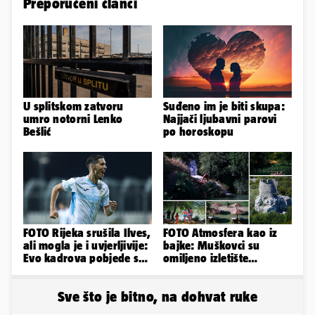
Preporučeni članci
U splitskom zatvoru
Suđeno im je biti skupa:
umro notorni Lenko
Najjači ljubavni parovi
Bešlić
po horoskopu
FOTO Rijeka srušila Ilves,
FOTO Atmosfera kao iz
ali mogla je i uvjerljivije:
bajke: Muškovci su
Evo kadrova pobjede s
omiljeno izletište
Rujevice
Zadrana, pogledajte
zašto
Sve što je bitno, na dohvat ruke