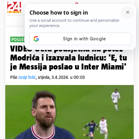
PRIJAVA
Sport
Komentari
25
POGLEDAJTE TAJ START
VIDEO Uefa podsjetila na potez
Modrića i izazvala ludnicu: 'E, tu
je Messija poslao u Inter Miami'
Piše
Josip Tolić
,
srijeda, 3.4.2024. u 00:03