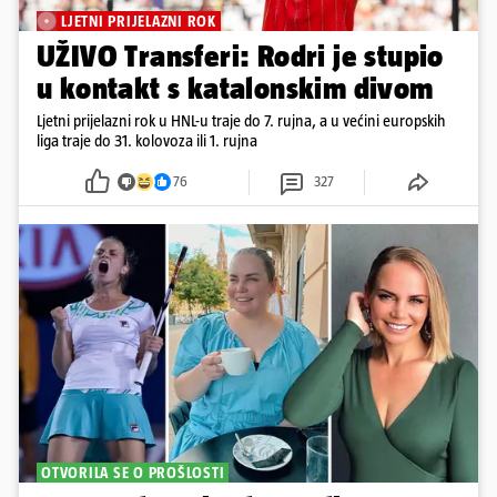
LJETNI PRIJELAZNI ROK
UŽIVO Transferi: Rodri je stupio
u kontakt s katalonskim divom
Ljetni prijelazni rok u HNL-u traje do 7. rujna, a u većini europskih
liga traje do 31. kolovoza ili 1. rujna
76
327
OTVORILA SE O PROŠLOSTI