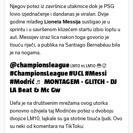
Njegov potez iz završnice utakmice dok je PSG
lovio izjednačenje i dandanas je viralan. Dvije
godine mlađeg
Lionela Messija
sustigao je u
sprintu i u savršenom klizećem startu izbio loptu u
aut. Messijev izraz lica nakon toga govorio je
tisuću riječi, a publika na Santiago Bernabéuu bila
je na nogama.
@championsleague
LM10 vs LM10 😳🥵
#ChampionsLeague
#UCL
#Messi
#Modrić
♬ MONTAGEM - GLITCH - DJ
LA Beat & Mc Gw
Uefa je na društvenim mrežama ovog utorka
ponovno oživjela taj Modrićev potez u dvoboju
dvojice LM10, lajkale su ga stotine tisuća ljudi. Ovo
su neki od komentara na TikToku: