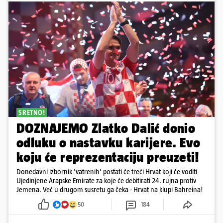
SRETNO!
DOZNAJEMO Zlatko Dalić donio
odluku o nastavku karijere. Evo
koju će reprezentaciju preuzeti!
Donedavni izbornik 'vatrenih' postati će treći Hrvat koji će voditi
Ujedinjene Arapske Emirate za koje će debitirati 24. rujna protiv
Jemena. Već u drugom susretu ga čeka - Hrvat na klupi Bahreina!
50
184