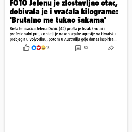
FOTO Jelenu je zlostavljao otac,
dobivala je i vraćala kilograme:
'Brutalno me tukao šakama'
Bivša tenisačica Jelena Dokić (42) prošla je težak životni i
profesionalni put, s obitelji je nakon srpske agresije na Hrvatsku
prebjegla u Vojvodinu, potom u Australiju gdje danas inspirira
mnoge
18
50