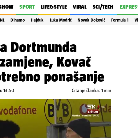
SHOW
SPORT
LIFE&STYLE
VIRAL
SCI/TECH
EXPRES
NL
Dinamo
Hajduk
Luka Modrić
Novak Đoković
Formula 1
V
da Dortmunda
 zamjene, Kovač
otrebno ponašanje
 u 13:50
Čitanje članka: 1 min