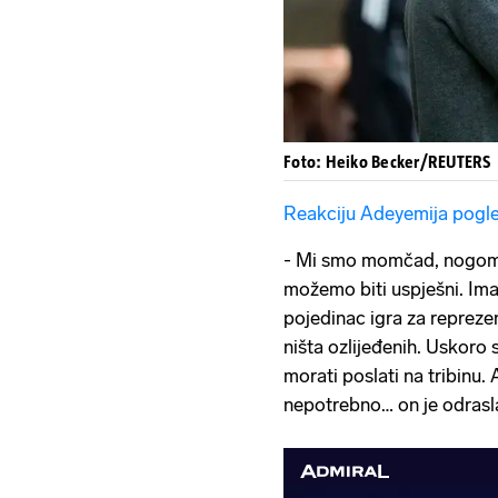
Foto: Heiko Becker/REUTERS
Reakciju Adeyemija pogl
- Mi smo momčad, nogome
možemo biti uspješni. Im
pojedinac igra za reprez
ništa ozlijeđenih. Uskoro
morati poslati na tribinu.
nepotrebno… on je odrasla