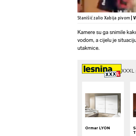
Stanišić zalio Xabija pivom
| 
Kamere su ga snimile kako
vodom, a cijelu je situaci
utakmice.