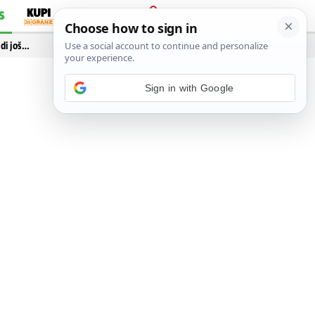
S
PRIJAVA
idi još…
Sign in with Google