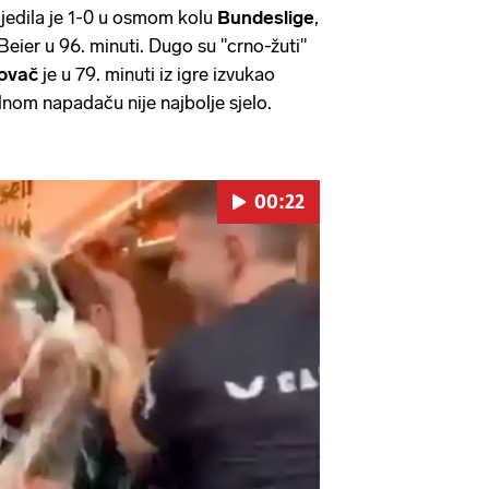
jedila je 1-0 u osmom kolu
Bundeslige
,
Beier u 96. minuti. Dugo su "crno-žuti"
ovač
je u 79. minuti iz igre izvukao
lnom napadaču nije najbolje sjelo.
00:22
Pokretanje videa...