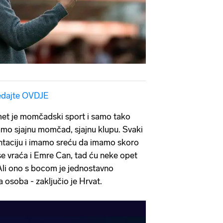
edajte OVDJE
t je momčadski sport i samo tako
amo sjajnu momčad, sjajnu klupu. Svaki
entaciju i imamo sreću da imamo skoro
 se vraća i Emre Can, tad ću neke opet
 Ali ono s bocom je jednostavno
 osoba - zaključio je Hrvat.