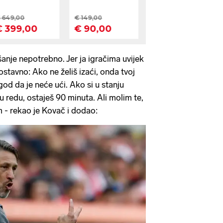
anje nepotrebno. Jer ja igračima uvijek
ostavno: Ako ne želiš izaći, onda tvoj
o god da je neće ući. Ako si u stanju
 u redu, ostaješ 90 minuta. Ali molim te,
m - rekao je Kovač i dodao: