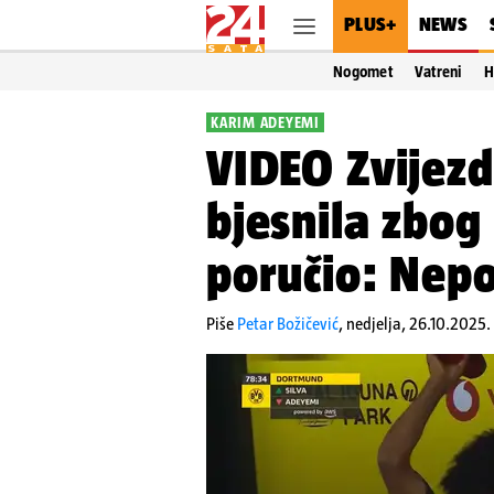
PLUS+
NEWS
Nogomet
Vatreni
H
KARIM ADEYEMI
VIDEO Zvijez
bjesnila zbog
poručio: Nep
Piše
Petar Božičević
,
nedjelja, 26.10.2025.