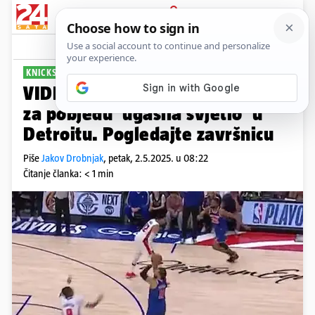
PRIJAVA
Sport
Komentari
0
KNICKSI PROŠLI DALJE
VIDEO Zvijezda Knicksa tricom
za pobjedu 'ugasila svjetlo' u
Detroitu. Pogledajte završnicu
Piše
Jakov Drobnjak
,
petak, 2.5.2025. u 08:22
Čitanje članka: < 1 min