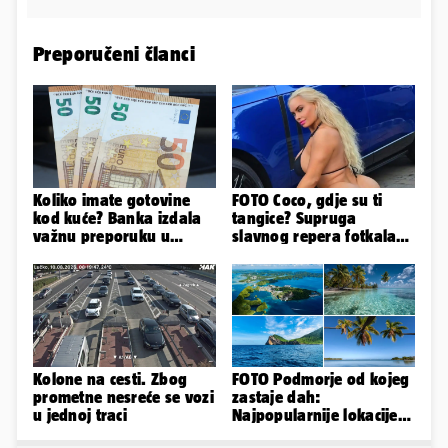
Preporučeni članci
Koliko imate gotovine
FOTO Coco, gdje su ti
kod kuće? Banka izdala
tangice? Supruga
važnu preporuku u
slavnog repera fotkala
slučaju rata
se ispred auta i pokazala
sve
Kolone na cesti. Zbog
FOTO Podmorje od kojeg
prometne nesreće se vozi
zastaje dah:
u jednoj traci
Najpopularnije lokacije
za ronjenje u cijelom