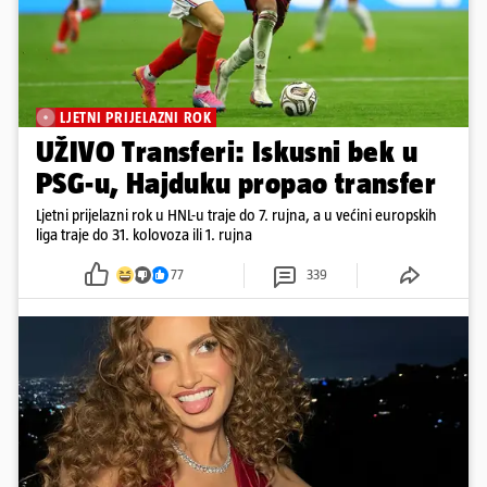
LJETNI PRIJELAZNI ROK
UŽIVO Transferi: Iskusni bek u
PSG-u, Hajduku propao transfer
Ljetni prijelazni rok u HNL-u traje do 7. rujna, a u većini europskih
liga traje do 31. kolovoza ili 1. rujna
77
339