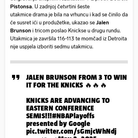
Pistonsa
. U zadnjoj četvrtini šeste
utakmice drama je bila na vrhuncu i kad se činilo da
će susret ići u produžetke, ukazao se
Jalen
Brunson
i tricom poslao Knickse u drugu rundu.
Utakmica je završila 116-113 te momčad iz Detroita
nije uspjela izboriti sedmu utakmicu.
JALEN BRUNSON FROM 3 TO WIN
IT FOR THE KNICKS 🔥🔥🔥
KNICKS ARE ADVANCING TO
EASTERN CONFERENCE
SEMIS!!!
#NBAPlayoffs
presented by Google
pic.twitter.com/sGmjcWhNdj