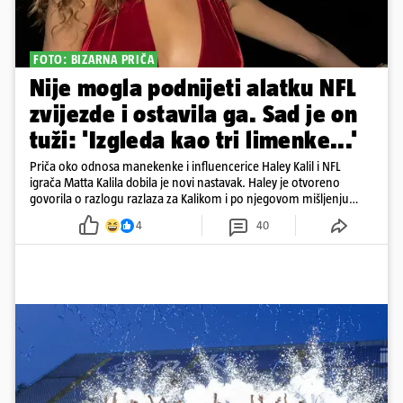
FOTO: BIZARNA PRIČA
Nije mogla podnijeti alatku NFL
zvijezde i ostavila ga. Sad je on
tuži: 'Izgleda kao tri limenke...'
Priča oko odnosa manekenke i influencerice Haley Kalil i NFL
igrača Matta Kalila dobila je novi nastavak. Haley je otvoreno
govorila o razlogu razlaza za Kalikom i po njegovom mišljenju
prešla granicu dobrog ukusa
4
40