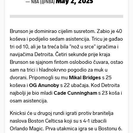
May 2, 2025
— NBA (@NBA)
Brunson je dominirao cijelim susretom. Zabio je 40
koševa i podijelio sedam asistencija. Tricu je gađao
tri od 10, ali je ta treća bila "nož u srce" igračima i
navijačima Detroita. Četiri sekunde prije kraja
Brunson se sjajnom fintom oslobodio čuvara, ostao
sam na trici i hladnokrvno pogodio za muk u
dvorani. Pripomogli su mu
Mikal Bridges
s 25
koševa i
OG Anunoby
s 22 ubačaja. Kod Detroita
najbolji je bio mladi
Cade Cunningham
s 23 koša i
osam asistencija.
Knicksi će u drugoj rundi igrati protiv branitelja
naslova Boston Celticsa koji su s 4-1 izbacili
Orlando Magic. Prva utakmica igra se u Bostonu 6.