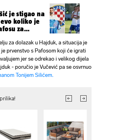
ć je stigao na
 evo koliko je
afosu za
elju za dolazak u Hajduk, a situacija je
 je prvenstvo s Pafosom koji će igrati
aljujem jer se odrekao i velikog dijela
duk - poručio je Vučević pa se osvrnuo
manom Tonijem Silićem.