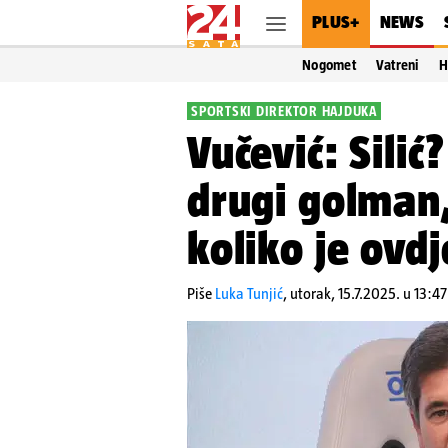
PLUS+
NEWS
Nogomet
Vatreni
H
SPORTSKI DIREKTOR HAJDUKA
Vučević: Silić?
drugi golman,
koliko je ovdj
Piše
Luka Tunjić
,
utorak, 15.7.2025. u 13:47