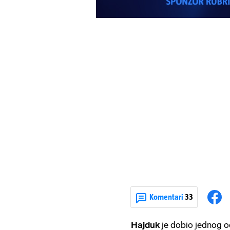
Komentari
33
Hajduk
je dobio jednog od