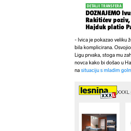
DETALJI TRANSFERA
DOZNAJEMO Ivuši
Rakitićev poziv,
Hajduk platio P
transfer
- Ivica je pokazao veliku ž
bila komplicirana. Osvojio
Ligu prvaka, stoga mu zahv
novca kako bi došao u Haj
na
situaciju s mladim gol