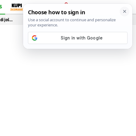
S
PRIJAVA
idi još…