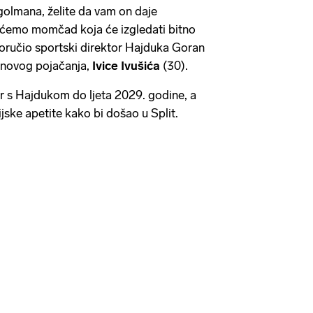
golmana, želite da vam on daje
at ćemo momčad koja će izgledati bitno
poručio sportski direktor Hajduka Goran
u novog pojačanja,
Ivice Ivušića
(30).
r s Hajdukom do ljeta 2029. godine, a
ijske apetite kako bi došao u Split.