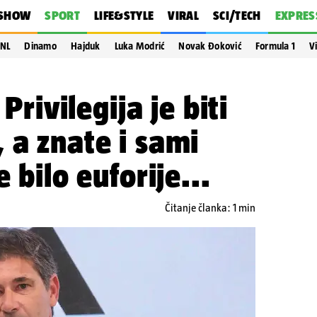
SHOW
SPORT
LIFE&STYLE
VIRAL
SCI/TECH
EXPRES
NL
Dinamo
Hajduk
Luka Modrić
Novak Đoković
Formula 1
V
 Privilegija je biti
 a znate i sami
e bilo euforije...
Čitanje članka: 1 min