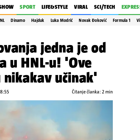
SHOW
SPORT
LIFE&STYLE
VIRAL
SCI/TECH
EXPRES
NL
Dinamo
Hajduk
Luka Modrić
Novak Đoković
Formula 1
V
vanja jedna je od
a u HNL-u! 'Ove
 nikakav učinak'
08:55
Čitanje članka: 2 min