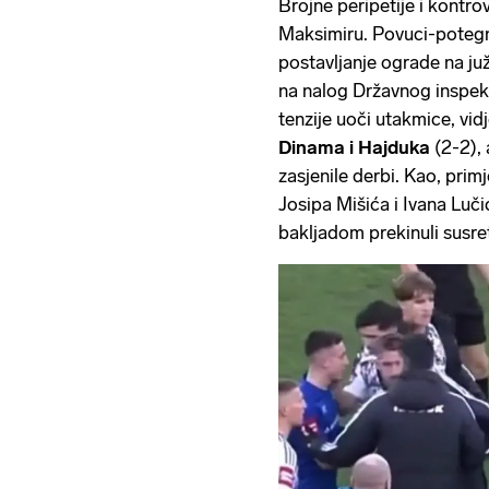
Brojne peripetije i kontro
Maksimiru. Povuci-potegn
postavljanje ograde na juž
na nalog Državnog inspek
tenzije uoči utakmice, vi
Dinama i Hajduka
(2-2), 
zasjenile derbi. Kao, prim
Josipa Mišića i Ivana Luč
bakljadom prekinuli susre