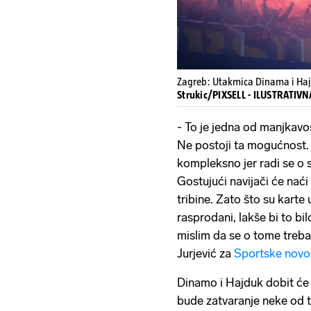
Zagreb: Utakmica Dinama i Haj
Strukic/PIXSELL - ILUSTRATIV
- To je jedna od manjkavos
Ne postoji ta mogućnost. 
kompleksno jer radi se o s
Gostujući navijači će nać
tribine. Zato što su karte 
rasprodani, lakše bi to bilo
mislim da se o tome treba 
Jurjević za
Sportske novo
Dinamo i Hajduk dobit će 
bude zatvaranje neke od t