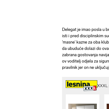
Delegat je imao posla u br
isti i pred disciplinski
'masne' kazne za oba klub
da ubuduće dolazi do ovakv
zabrana gostovanja navija
ov voditelj odjela za sigur
pravilnik jer on ne uključ