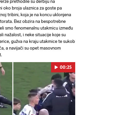
verze prethodile su derbiju na
i oko broja ulaznica za goste pa
noj tribini, koja je na koncu uklonjena
torata. Bez obzira na bespotrebne
djeli smo fenomenalnu utakmicu između
ali nažalost, i neke situacije koje su
jerice, gužva na kraju utakmice te sukob
ića, a navijači su opet masovnom
t.
00:25
Pokretanje videa...