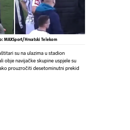
eo: MAXSport/Hrvatski Telekom
aštitari su na ulazima u stadion
 ali obje navijačke skupine uspjele su
 tako prouzročiti desetominutni prekid