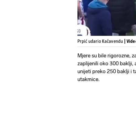
Prpić udario Kačavendu
| Vid
Mjere su bile rigorozne, z
zaplijenili oko 300 baklji,
unijeti preko 250 baklji i
utakmice.