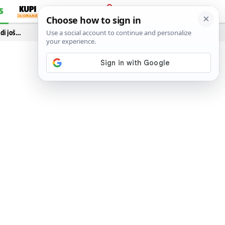
S
PRIJAVA
idi još…