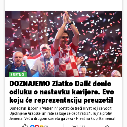
SRETNO!
DOZNAJEMO Zlatko Dalić donio
odluku o nastavku karijere. Evo
koju će reprezentaciju preuzeti!
Donedavni izbornik 'vatrenih' postati će treći Hrvat koji će voditi
Ujedinjene Arapske Emirate za koje će debitirati 24. rujna protiv
Jemena. Već u drugom susretu ga čeka - Hrvat na klupi Bahreina!
50
182