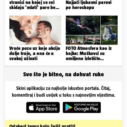
stranici na kojoj se svi
Najjači ljubavni parovi
skidaju 'mlati' pare bez
po horoskopu
'prodaje tijela'
Vruće poze uz koje akcija
FOTO Atmosfera kao iz
dulje traje, a ona će u
bajke: Muškovci su
svakoj uživati
omiljeno izletište
Zadrana, pogledajte
zašto
Sve što je bitno, na dohvat ruke
Skini aplikaciju za najbolje iskustvo portala. Čitaj,
komentiraj i budi uvijek u toku s najnovijim vijestima.
Odaberi temu koju želiš pratiti