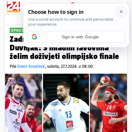
PRIJAVA
Sport
Komentari
8
OPROŠTAJ HANSENA I KARABATIĆA
Zadnji olimpijski ples velikana!
Duvnjak: S mladim lavovima
želim doživjeti olimpijsko finale
Piše
Davor Kovačević
,
subota, 27.7.2024. u 08:00