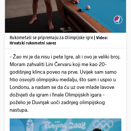
Rukometaši se pripremaju za Olimpijske igre
| Video:
Hrvatski rukometni savez
- Žao mi je da nisu i pete Igre, ali i ovo je veliki broj.
Moram zahvaliti Lini Červaru koji me kao 20-
godišnjeg klinca poveo na prve. Uvijek sam samo
htio osvojiti olimpijsku medalju, što sam i uspio u
Londonu, a nadam se da ću uz ove mlade lavove
doživjeti da igram i finale Olimpijskih igara -
poželio je Duvnjak uoči zadnjeg olimpijskog
nastupa.