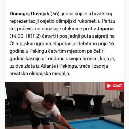
Domagoj Duvnjak
(36), jedini koji je u hrvatskoj
reprezentaciji osjetio olimpijski rukomet, u Parizu
će, počevši od današnje utakmice protiv
Japana
(14:00, HRT 2) četvrti i posljednji puta zaigrati na
Olimpijskim igrama. Kapetan je debitirao prije 16
godina u Pekingu četvrtim mjestom pa četiri
godine kasnije u Londonu osvojio broncu, koja je,
uz dva zlata iz Atlante i Pekinga, treća i zadnja
hrvatska olimpijska medalja.
02:07
Pokretanje videa...