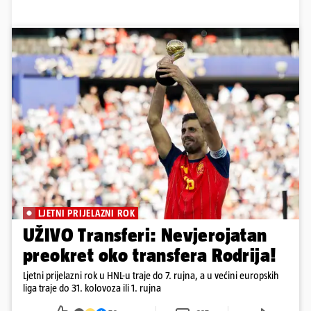
LJETNI PRIJELAZNI ROK
UŽIVO Transferi: Nevjerojatan
preokret oko transfera Rodrija!
Ljetni prijelazni rok u HNL-u traje do 7. rujna, a u većini europskih
liga traje do 31. kolovoza ili 1. rujna