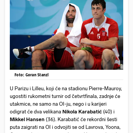
Foto: Goran Stanzl
U Parizu i Lilleu, koji će na stadionu Pierre-Mauroy,
ugostiti rukometni turnir od četvrtfinala, zadnje će
utakmice, ne samo na OI-ju, nego i u karijeri
odigrat će dva velikana
Nikola Karabatić
(40) i
Mikkel Hansen
(36). Karabatić će rekordni šesti
puta zaigrati na OI i odvojiti se od Lavrova, Yoona,