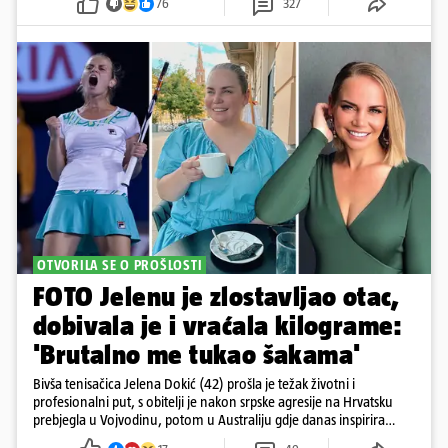
76
327
OTVORILA SE O PROŠLOSTI
FOTO Jelenu je zlostavljao otac,
dobivala je i vraćala kilograme:
'Brutalno me tukao šakama'
Bivša tenisačica Jelena Dokić (42) prošla je težak životni i
profesionalni put, s obitelji je nakon srpske agresije na Hrvatsku
prebjegla u Vojvodinu, potom u Australiju gdje danas inspirira
mnoge