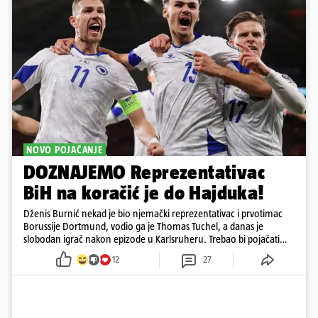
NOVO POJAČANJE
DOZNAJEMO Reprezentativac
BiH na koračić je do Hajduka!
Dženis Burnić nekad je bio njemački reprezentativac i prvotimac
Borussije Dortmund, vodio ga je Thomas Tuchel, a danas je
slobodan igrač nakon epizode u Karlsruheru. Trebao bi pojačati
konkurenciju u veznom redu
12
27