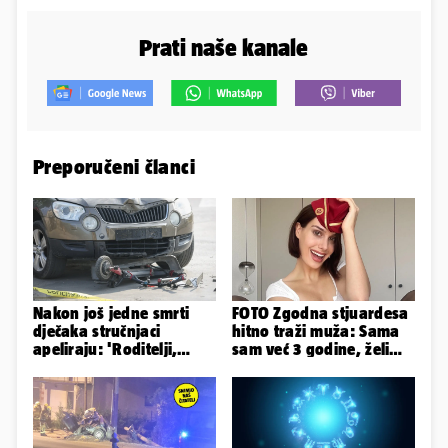
Prati naše kanale
Preporučeni članci
Nakon još jedne smrti
FOTO Zgodna stjuardesa
dječaka stručnjaci
hitno traži muža: Sama
apeliraju: 'Roditelji,
sam već 3 godine, želim
električni romobili nisu
da bude stariji...
igračke'