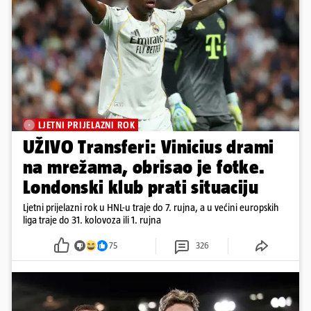
LJETNI PRIJELAZNI ROK
UŽIVO Transferi: Vinicius drami
na mrežama, obrisao je fotke.
Londonski klub prati situaciju
Ljetni prijelazni rok u HNL-u traje do 7. rujna, a u većini europskih
liga traje do 31. kolovoza ili 1. rujna
75
326