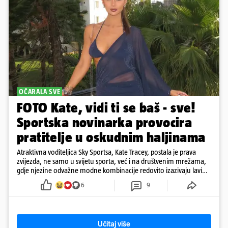
OČARALA SVE
FOTO Kate, vidi ti se baš - sve!
Sportska novinarka provocira
pratitelje u oskudnim haljinama
Atraktivna voditeljica Sky Sportsa, Kate Tracey, postala je prava
zvijezda, ne samo u svijetu sporta, već i na društvenim mrežama,
gdje njezine odvažne modne kombinacije redovito izazivaju lavinu
reakcija
6
9
Učitaj više