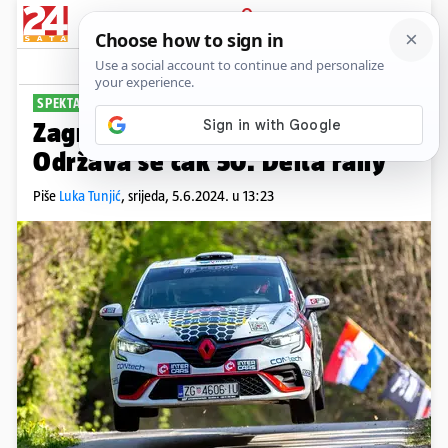
PRIJAVA
Sport
Komentari
0
SPEKTAKL NA KOTAČIMA
Zagreb čeka oktanski spektakl:
Održava se čak 50. Delta rally
Piše
Luka Tunjić
,
srijeda, 5.6.2024. u 13:23