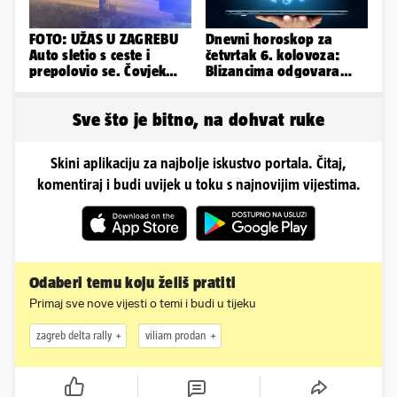
FOTO: UŽAS U ZAGREBU
Dnevni horoskop za
Auto sletio s ceste i
četvrtak 6. kolovoza:
prepolovio se. Čovjek
Blizancima odgovara
poginuo, ima ozlijeđenih
mir, a Vage imaju volje
za sve
Sve što je bitno, na dohvat ruke
Skini aplikaciju za najbolje iskustvo portala. Čitaj,
komentiraj i budi uvijek u toku s najnovijim vijestima.
Odaberi temu koju želiš pratiti
Primaj sve nove vijesti o temi i budi u tijeku
zagreb delta rally
viliam prodan