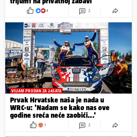
trijumf na privatnoj zabavi
4
2
VILIAM PRODAN ZA 24SATA
Prvak Hrvatske naša je nada u
WRC-u: 'Nadam se kako nas ove
godine sreća neće zaobići...'
1
2