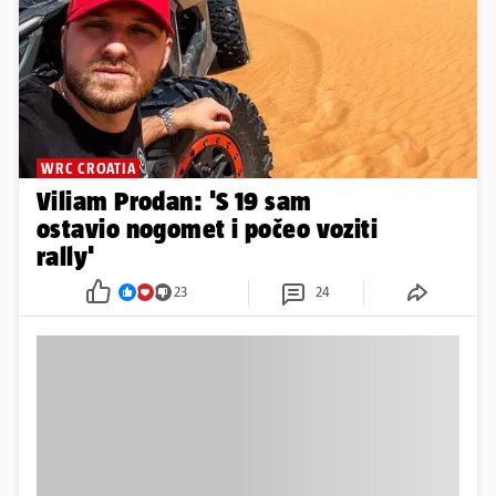
WRC CROATIA
Viliam Prodan: 'S 19 sam
ostavio nogomet i počeo voziti
rally'
23
24