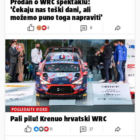
Prodan o WRC spektaklu:
'Čekaju nas teški dani, ali
možemo puno toga napraviti'
4
8
POGLEDAJTE VIDEO
Pali pilu! Krenuo hrvatski WRC
13
27