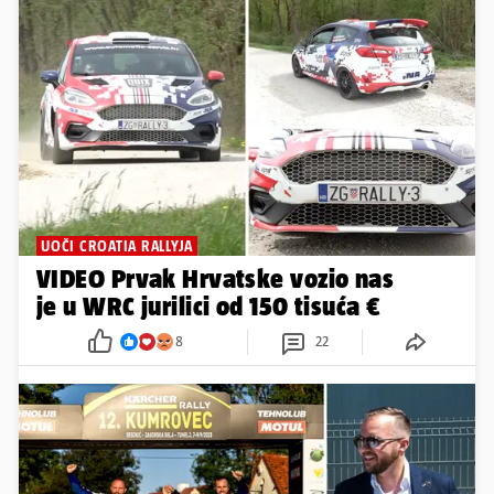
UOČI CROATIA RALLYJA
VIDEO Prvak Hrvatske vozio nas
je u WRC jurilici od 150 tisuća €
8
22