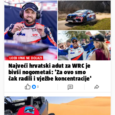
LOEB IPAK NE DOLAZI
Najveći hrvatski adut za WRC je
bivši nogometaš: 'Za ovo smo
čak radili i vježbe koncentracije'
3