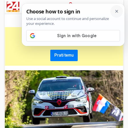
News
Show
Sport
Life&style
Video
Express
PRIJAVA
viliam prodan
Primaj sve nove vijesti o temi i budi u tijeku
Prati temu