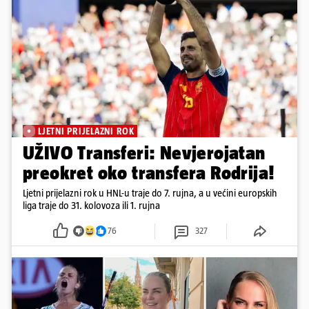
LJETNI PRIJELAZNI ROK
UŽIVO Transferi: Nevjerojatan
preokret oko transfera Rodrija!
Ljetni prijelazni rok u HNL-u traje do 7. rujna, a u većini europskih
liga traje do 31. kolovoza ili 1. rujna
76
327