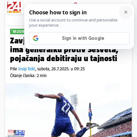
PRIJAVA
Sport
Komentari
66
'MODRI' PROTIV SESVETA
Zavjesa na Maksimiru: Dinamo
ima generalku protiv Sesveta,
pojačanja debitiraju u tajnosti
Piše
Josip Tolić
,
subota, 26.7.2025. u 09:25
Čitanje članka: 2 min