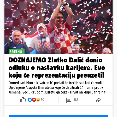
SRETNO!
DOZNAJEMO Zlatko Dalić donio
odluku o nastavku karijere. Evo
koju će reprezentaciju preuzeti!
Donedavni izbornik 'vatrenih' postati će treći Hrvat koji će voditi
Ujedinjene Arapske Emirate za koje će debitirati 24. rujna protiv
Jemena. Već u drugom susretu ga čeka - Hrvat na klupi Bahreina!
50
183