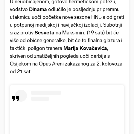
U neuobičajenom, gotovo hermetičkom potezu,
vodstvo
Dinama
odlučilo je posljednju pripremnu
utakmicu uoči početka nove sezone HNL-a odigrati
u potpunoj medijskoj i navijačkoj izolaciji. Subotnji
sraz protiv
Sesveta
na Maksimiru (19 sati) bit će
više od obične generalke, bit će to finalna glazura i
taktički poligon trenera
Marija Kovačevića
,
skriven od znatiželjnih pogleda uoči derbija s
Osijekom na Opus Areni zakazanog za 2. kolovoza
od 21 sat.