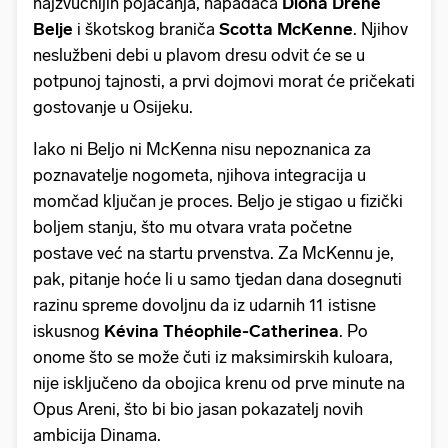
najzvučnijih pojačanja, napadača
Diona Drene
Belje
i škotskog braniča
Scotta McKenne
. Njihov
neslužbeni debi u plavom dresu odvit će se u
potpunoj tajnosti, a prvi dojmovi morat će pričekati
gostovanje u Osijeku.
Iako ni Beljo ni McKenna nisu nepoznanica za
poznavatelje nogometa, njihova integracija u
momčad ključan je proces. Beljo je stigao u fizički
boljem stanju, što mu otvara vrata početne
postave već na startu prvenstva. Za McKennu je,
pak, pitanje hoće li u samo tjedan dana dosegnuti
razinu spreme dovoljnu da iz udarnih 11 istisne
iskusnog
Kévina Théophile-Catherinea
. Po
onome što se može čuti iz maksimirskih kuloara,
nije isključeno da obojica krenu od prve minute na
Opus Areni, što bi bio jasan pokazatelj novih
ambicija Dinama.