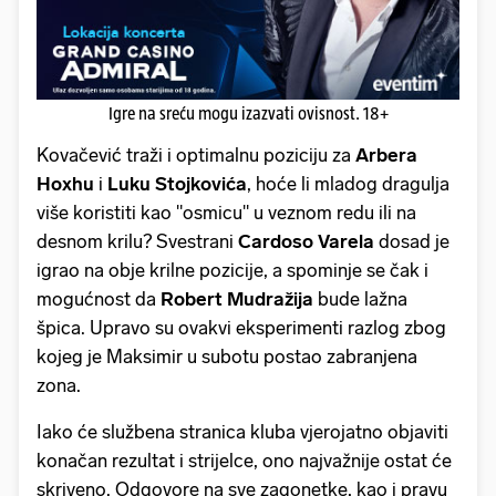
Igre na sreću mogu izazvati ovisnost. 18+
Kovačević traži i optimalnu poziciju za
Arbera
Hoxhu
i
Luku Stojkovića
, hoće li mladog dragulja
više koristiti kao "osmicu" u veznom redu ili na
desnom krilu? Svestrani
Cardoso Varela
dosad je
igrao na obje krilne pozicije, a spominje se čak i
mogućnost da
Robert Mudražija
bude lažna
špica. Upravo su ovakvi eksperimenti razlog zbog
kojeg je Maksimir u subotu postao zabranjena
zona.
Iako će službena stranica kluba vjerojatno objaviti
konačan rezultat i strijelce, ono najvažnije ostat će
skriveno. Odgovore na sve zagonetke, kao i pravu