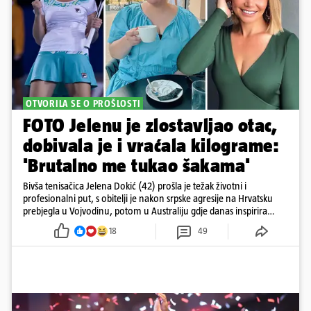
OTVORILA SE O PROŠLOSTI
FOTO Jelenu je zlostavljao otac,
dobivala je i vraćala kilograme:
'Brutalno me tukao šakama'
Bivša tenisačica Jelena Dokić (42) prošla je težak životni i
profesionalni put, s obitelji je nakon srpske agresije na Hrvatsku
prebjegla u Vojvodinu, potom u Australiju gdje danas inspirira
mnoge
18
49