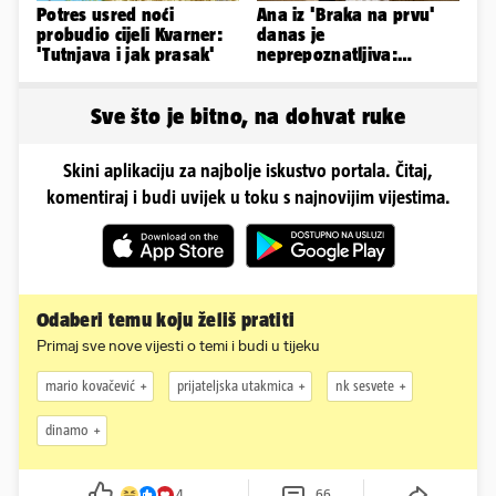
Potres usred noći
Ana iz 'Braka na prvu'
probudio cijeli Kvarner:
danas je
'Tutnjava i jak prasak'
neprepoznatljiva:
Odselila je iz Hrvatske, a
ovako sad izgleda
Sve što je bitno, na dohvat ruke
Skini aplikaciju za najbolje iskustvo portala. Čitaj,
komentiraj i budi uvijek u toku s najnovijim vijestima.
Odaberi temu koju želiš pratiti
Primaj sve nove vijesti o temi i budi u tijeku
mario kovačević
prijateljska utakmica
nk sesvete
dinamo
4
66