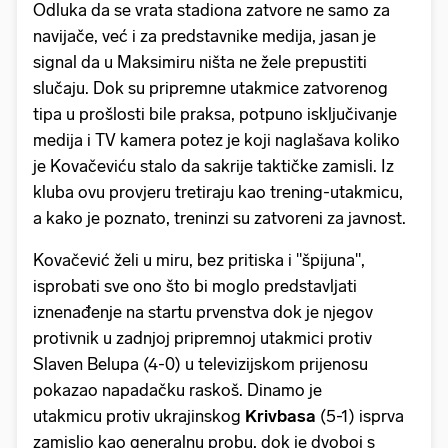
Odluka da se vrata stadiona zatvore ne samo za
navijače, već i za predstavnike medija, jasan je
signal da u Maksimiru ništa ne žele prepustiti
slučaju. Dok su pripremne utakmice zatvorenog
tipa u prošlosti bile praksa, potpuno isključivanje
medija i TV kamera potez je koji naglašava koliko
je Kovačeviću stalo da sakrije taktičke zamisli. Iz
kluba ovu provjeru tretiraju kao trening-utakmicu,
a kako je poznato, treninzi su zatvoreni za javnost.
Kovačević želi u miru, bez pritiska i "špijuna",
isprobati sve ono što bi moglo predstavljati
iznenađenje na startu prvenstva dok je njegov
protivnik u zadnjoj pripremnoj utakmici protiv
Slaven Belupa (4-0) u televizijskom prijenosu
pokazao napadačku raskoš. Dinamo je
utakmicu protiv ukrajinskog
Krivbasa
(5-1) isprva
zamislio kao generalnu probu, dok je dvoboj s