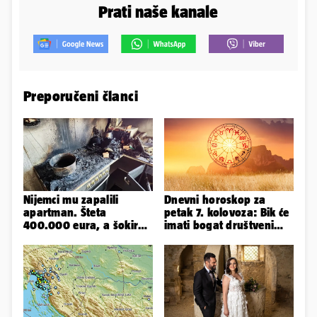
Prati naše kanale
Preporučeni članci
Nijemci mu zapalili
Dnevni horoskop za
apartman. Šteta
petak 7. kolovoza: Bik će
400.000 eura, a šokirao
imati bogat društveni
ga mail od Bookinga
život, Rak se žrtvuje