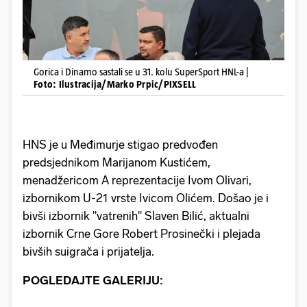
Gorica i Dinamo sastali se u 31. kolu SuperSport HNL-a |
Foto: Ilustracija/Marko Prpic/PIXSELL
HNS je u Međimurje stigao predvođen
predsjednikom Marijanom Kustićem,
menadžericom A reprezentacije Ivom Olivari,
izbornikom U-21 vrste Ivicom Olićem. Došao je i
bivši izbornik "vatrenih" Slaven Bilić, aktualni
izbornik Crne Gore Robert Prosinečki i plejada
bivših suigrača i prijatelja.
POGLEDAJTE GALERIJU: