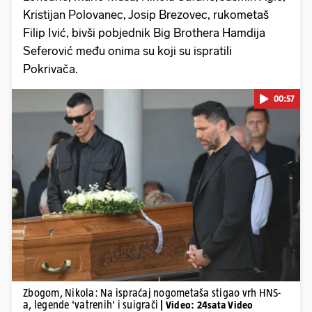
Kristijan Polovanec, Josip Brezovec, rukometaš
Filip Ivić, bivši pobjednik Big Brothera Hamdija
Seferović među onima su koji su ispratili
Pokrivača.
00:57
Pokretanje videa...
Zbogom, Nikola: Na ispraćaj nogometaša stigao vrh HNS-
a, legende 'vatrenih' i suigrači
| Video: 24sata Video