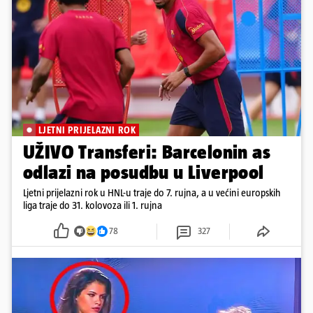
LJETNI PRIJELAZNI ROK
UŽIVO Transferi: Barcelonin as
odlazi na posudbu u Liverpool
Ljetni prijelazni rok u HNL-u traje do 7. rujna, a u većini europskih
liga traje do 31. kolovoza ili 1. rujna
78
327