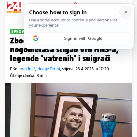
PRIJAVA
Sport
Komentari
3
SPROVOD U MEĐIMURJU
Sign in with Google
Zbogom, Nikola: Na ispraćaj
nogometaša stigao vrh HNS-a,
legende 'vatrenih' i suigrači
Piše
Josip Tolić
,
Hrvoje Tironi
,
srijeda, 23.4.2025. u 17:20
Čitanje članka: 3 min