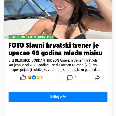
POD POVEĆALOM JAVNOSTI
FOTO Slavni hrvatski trener je
upecao 49 godina mlađu misicu
BILL BELICHICK I JORDAN HUDSON Američki trener hrvatskih
korijena je od 2021. godine u vezi s Jordan Hudson (25). No,
njegovi prijatelji i obitelj su zabrinuti, smatraju kako ga Jordan
kontrolira
16
1
Učitaj više