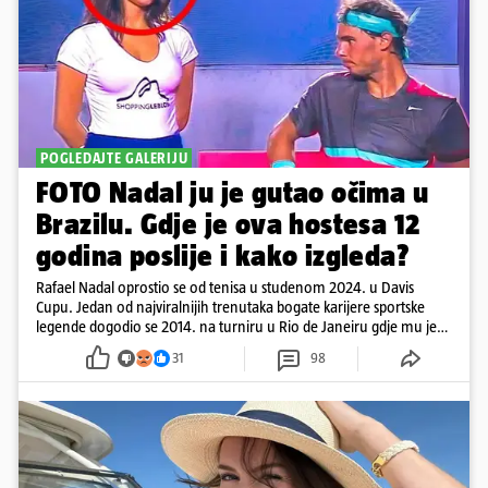
POGLEDAJTE GALERIJU
FOTO Nadal ju je gutao očima u
Brazilu. Gdje je ova hostesa 12
godina poslije i kako izgleda?
Rafael Nadal oprostio se od tenisa u studenom 2024. u Davis
Cupu. Jedan od najviralnijih trenutaka bogate karijere sportske
legende dogodio se 2014. na turniru u Rio de Janeiru gdje mu je
pažnju odvlačila ljepotica iza klupe
31
98