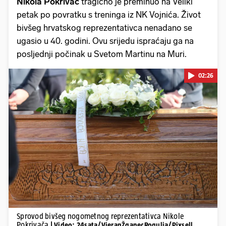
Nikola Pokrivač
tragično je preminuo na Veliki
petak po povratku s treninga iz NK Vojnića. Život
bivšeg hrvatskog reprezentativca nenadano se
ugasio u 40. godini. Ovu srijedu ispraćaju ga na
posljednji počinak u Svetom Martinu na Muri.
02:26
Pokretanje videa...
Sprovod bivšeg nogometnog reprezentativca Nikole
Pokrivača
| Video: 24sata/VjeranŽganecRogulja/Pixsell