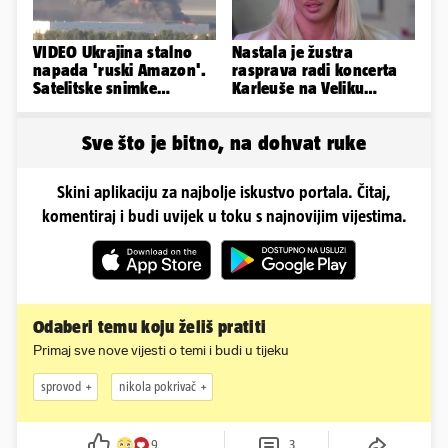
VIDEO Ukrajina stalno
Nastala je žustra
napada 'ruski Amazon'.
rasprava radi koncerta
Satelitske snimke
Karleuše na Veliku
pokazale što se događa
Gospu, oglasili se i
organizatori
Sve što je bitno, na dohvat ruke
Skini aplikaciju za najbolje iskustvo portala. Čitaj,
komentiraj i budi uvijek u toku s najnovijim vijestima.
Odaberi temu koju želiš pratiti
Primaj sve nove vijesti o temi i budi u tijeku
sprovod
nikola pokrivač
9
3