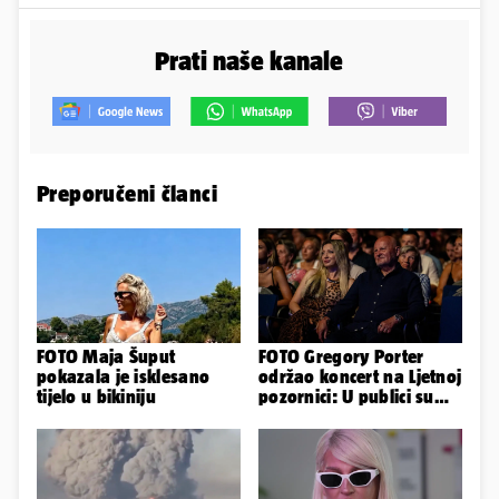
Prati naše kanale
Preporučeni članci
FOTO Maja Šuput
FOTO Gregory Porter
pokazala je isklesano
održao koncert na Ljetnoj
tijelo u bikiniju
pozornici: U publici su
bili Mateša i Blanka