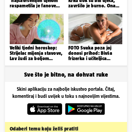
'najsavršenijim tijelom'
Krku dok su bili djeca,
raspametila je fanove
završilo je burno. Ona
zaigranim fotkama iz
sad želi 50 milijuna eura
plićaka
Veliki tjedni horoskop:
FOTO Svaka poza joj
Strijelac mijenja stavove,
donosi prihod: Bivša
Lav žudi za boljom
frizerka i učiteljica
plaćom, Bik je rastresen
oblinama je zapalila
Instagram
Sve što je bitno, na dohvat ruke
Skini aplikaciju za najbolje iskustvo portala. Čitaj,
komentiraj i budi uvijek u toku s najnovijim vijestima.
Odaberi temu koju želiš pratiti