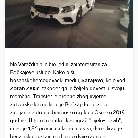
Pokretanje videa...
No Varaždin nije bio jedini zainteresiran za
Bočkajeve usluge. Kako pišu
bosanskohercegovački mediji,
Sarajevo
, koje vodi
Zoran
Zekić
, također ga je željelo dovesti u svoju
momčad. Transfer je propao zbog uvjetne
zatvorske kazne koju je Bočkaj dobio zbog
zabijanja autom u benzinsku crpku u Osijeku 2019.
godine. U tom trenutku, kao igrač "bijelo-plavih",
imao je 1,86 promila alkohola u krvi, demolirao je
benzinsku postaju i ozlijedio dvije radnice.