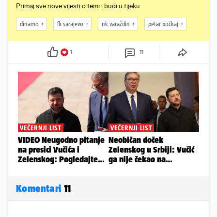
Primaj sve nove vijesti o temi i budi u tijeku
dinamo
fk sarajevo
nk varaždin
petar bočkaj
1
11
Komentari
11