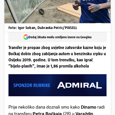
Foto: Igor Soban, Dubravka Petric/PIXSELL
Dodaj 24sata među omiljene izvore na Googleu
Transfer je propao zbog uvjetne zatvorske kazne koju je
Bočkaj dobio zbog zabijanja autom u benzinsku crpku u
Osijeku 2019. godine. U tom trenutku, kao igrač
"bijelo-plavih", imao je 1,86 promila alkohola
Prije nekoliko dana doznali smo kako
Dinamo
radi
na transferu
Petra
Bočkaja
(28) u
Varaždin
.