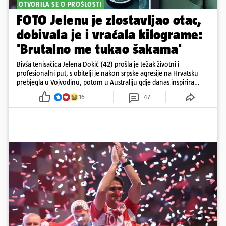
OTVORILA SE O PROŠLOSTI
FOTO Jelenu je zlostavljao otac,
dobivala je i vraćala kilograme:
'Brutalno me tukao šakama'
Bivša tenisačica Jelena Dokić (42) prošla je težak životni i
profesionalni put, s obitelji je nakon srpske agresije na Hrvatsku
prebjegla u Vojvodinu, potom u Australiju gdje danas inspirira
mnoge
16
47