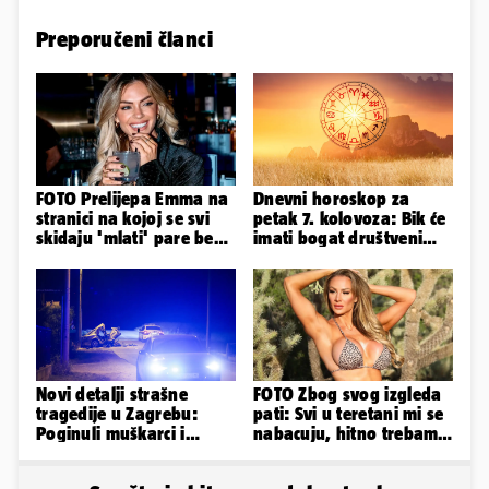
Preporučeni članci
FOTO Prelijepa Emma na
Dnevni horoskop za
stranici na kojoj se svi
petak 7. kolovoza: Bik će
skidaju 'mlati' pare bez
imati bogat društveni
'prodaje tijela'
život, Rak se žrtvuje
Novi detalji strašne
FOTO Zbog svog izgleda
tragedije u Zagrebu:
pati: Svi u teretani mi se
Poginuli muškarci i
nabacuju, hitno trebam
vozačica otprije poznati
tjelohranitelja!
policiji