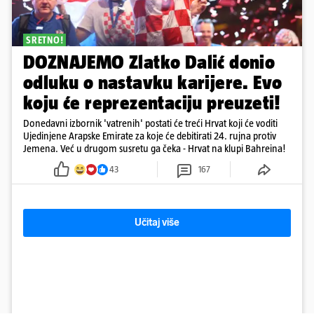
SRETNO!
DOZNAJEMO Zlatko Dalić donio
odluku o nastavku karijere. Evo
koju će reprezentaciju preuzeti!
Donedavni izbornik 'vatrenih' postati će treći Hrvat koji će voditi
Ujedinjene Arapske Emirate za koje će debitirati 24. rujna protiv
Jemena. Već u drugom susretu ga čeka - Hrvat na klupi Bahreina!
43
167
Učitaj više