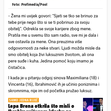
Foto: Profimedia/Pool
- Žena mi uvijek govori: "Sjeti se tko se brinuo za
tebe prije nego što si se ti pobrinuo za svoju
obitelj". Odrekla se svoje karijere zbog mene.
Pratila me u svemu što sam radio, sve mi je dala i
sve ostavila za mene. Ona preuzima više
odgovornosti za neke stvari. Ljudi možda misle da
smo obitelj koja živi luksuznim životom, ali ona
pere suđe i kuha. Jedina pomoć koju imamo je
čistačica.
I kada je u pitanju odgoj sinova Maximiliana (18) i
Vincenta (16), Ibrahimović ih je učinio poniznima i
skromnima, nije im od početka pružao luksuz.
SAMO JEDNA RIJEČ
Lepa Brena otkrila što misli o