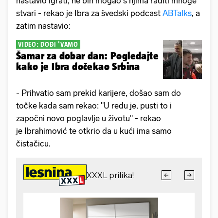
nastavio igrati, ne bih mogao s njima raditi mnoge
stvari - rekao je Ibra za švedski podcast
ABTalks
, a
zatim nastavio:
VIDEO: DOĐI 'VAMO
Šamar za dobar dan: Pogledajte
kako je Ibra dočekao Srbina
- Prihvatio sam prekid karijere, došao sam do
točke kada sam rekao: "U redu je, pusti to i
započni novo poglavlje u životu" - rekao
je Ibrahimović te otkrio da u kući ima samo
čistačicu.