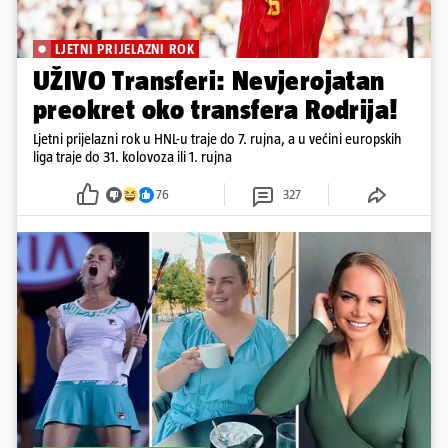
LJETNI PRIJELAZNI ROK
UŽIVO Transferi: Nevjerojatan
preokret oko transfera Rodrija!
Ljetni prijelazni rok u HNL-u traje do 7. rujna, a u većini europskih
liga traje do 31. kolovoza ili 1. rujna
76
327