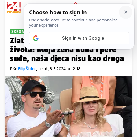
PRIJAVA
Sport
Komentari
9
SKROMNA OBITELJ
Zlatan otkrio detalje privatnog
života: Moja žena kuha i pere
suđe, naša djeca nisu kao druga
Piše
Filip Škrlec
,
petak, 3.5.2024. u 12:18