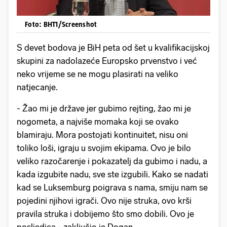
Foto: BHT1/Screenshot
S devet bodova je BiH peta od šet u kvalifikacijskoj
skupini za nadolazeće Europsko prvenstvo i već
neko vrijeme se ne mogu plasirati na veliko
natjecanje.
- Žao mi je države jer gubimo rejting, žao mi je
nogometa, a najviše momaka koji se ovako
blamiraju. Mora postojati kontinuitet, nisu oni
toliko loši, igraju u svojim ekipama. Ovo je bilo
veliko razočarenje i pokazatelj da gubimo i nadu, a
kada izgubite nadu, sve ste izgubili. Kako se nadati
kad se Luksemburg poigrava s nama, smiju nam se
pojedini njihovi igrači. Ovo nije struka, ovo krši
pravila struka i dobijemo što smo dobili. Ovo je
posljedica - zaključio je Dogan.