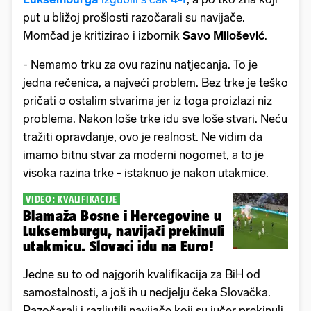
put u bližoj prošlosti razočarali su navijače.
Momčad je kritizirao i izbornik
Savo
Milošević
.
- Nemamo trku za ovu razinu natjecanja. To je
jedna rečenica, a najveći problem. Bez trke je teško
pričati o ostalim stvarima jer iz toga proizlazi niz
problema. Nakon loše trke idu sve loše stvari. Neću
tražiti opravdanje, ovo je realnost. Ne vidim da
imamo bitnu stvar za moderni nogomet, a to je
visoka razina trke - istaknuo je nakon utakmice.
VIDEO: KVALIFIKACIJE
Blamaža Bosne i Hercegovine u
Luksemburgu, navijači prekinuli
utakmicu. Slovaci idu na Euro!
Jedne su to od najgorih kvalifikacija za BiH od
samostalnosti, a još ih u nedjelju čeka Slovačka.
Razočarali i razljutili navijače koji su jučer prekinuli