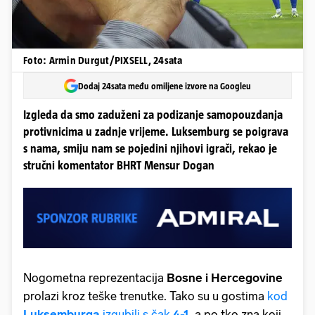
Foto: Armin Durgut/PIXSELL, 24sata
Dodaj 24sata među omiljene izvore na Googleu
Izgleda da smo zaduženi za podizanje samopouzdanja
protivnicima u zadnje vrijeme. Luksemburg se poigrava
s nama, smiju nam se pojedini njihovi igrači, rekao je
stručni komentator BHRT Mensur Dogan
Nogometna reprezentacija
Bosne i Hercegovine
prolazi kroz teške trenutke. Tako su u gostima
kod
Luksemburga
izgubili s čak
4-1
, a po tko zna koji