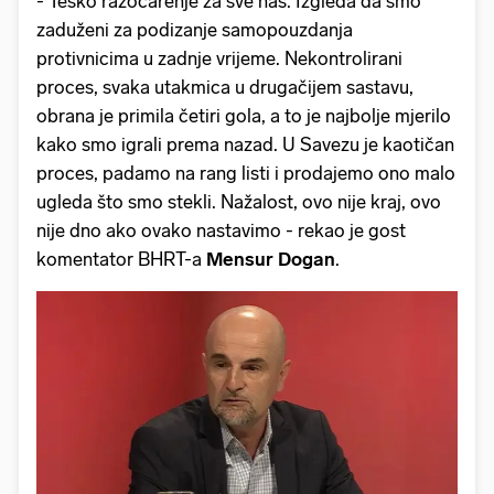
- Teško razočarenje za sve nas. Izgleda da smo
zaduženi za podizanje samopouzdanja
protivnicima u zadnje vrijeme. Nekontrolirani
proces, svaka utakmica u drugačijem sastavu,
obrana je primila četiri gola, a to je najbolje mjerilo
kako smo igrali prema nazad. U Savezu je kaotičan
proces, padamo na rang listi i prodajemo ono malo
ugleda što smo stekli. Nažalost, ovo nije kraj, ovo
nije dno ako ovako nastavimo - rekao je gost
komentator BHRT-a
Mensur Dogan
.