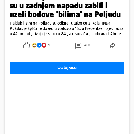
su u zadnjem napadu zabili i
uzeli bodove 'bilima' na Poljudu
Hajduk i Istra na Poljudu su odigrali utakmicu 2. kola HNL-a.
Pukštas je Splićane doveo u vodstvo u 15., a Frederiksen izjednačio
u 42. minuti; Livaja je zabio u 84., a u sudačkoj nadoknadi Ahmeti
je pogodio za remi
19
407
Učitaj više