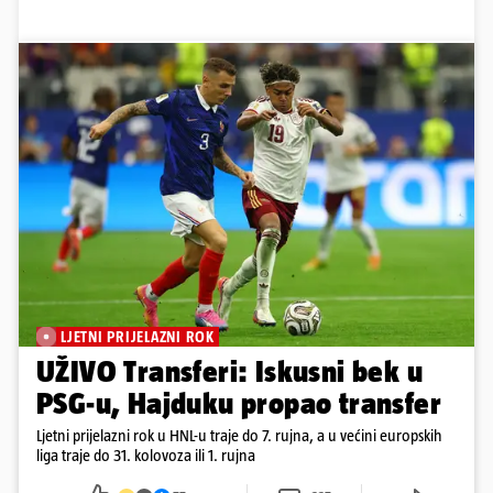
LJETNI PRIJELAZNI ROK
UŽIVO Transferi: Iskusni bek u
PSG-u, Hajduku propao transfer
Ljetni prijelazni rok u HNL-u traje do 7. rujna, a u većini europskih
liga traje do 31. kolovoza ili 1. rujna