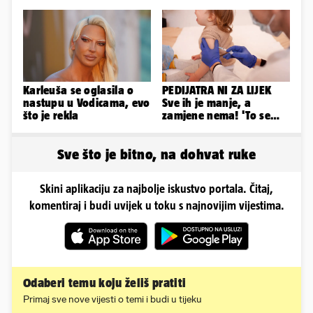
španjolska vila, hoteli...
Karleuša se oglasila o
PEDIJATRA NI ZA LIJEK
nastupu u Vodicama, evo
Sve ih je manje, a
što je rekla
zamjene nema! 'To se
vidi i na procijepljenosti
djece'
Sve što je bitno, na dohvat ruke
Skini aplikaciju za najbolje iskustvo portala. Čitaj,
komentiraj i budi uvijek u toku s najnovijim vijestima.
Odaberi temu koju želiš pratiti
Primaj sve nove vijesti o temi i budi u tijeku