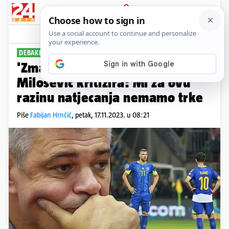
PRIJAVA
Sport
Komentari
19
DEBAKL ZA DEBAKLOM
'Zmajevi' u totalnom rasulu, a
Milošević kritizira: Mi za ovu
razinu natjecanja nemamo trke
Piše
Fabijan Hrnčić
,
petak, 17.11.2023. u 08:21