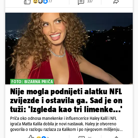
77
337
FOTO: BIZARNA PRIČA
Nije mogla podnijeti alatku NFL
zvijezde i ostavila ga. Sad je on
tuži: 'Izgleda kao tri limenke...'
Priča oko odnosa manekenke i influencerice Haley Kalil i NFL
igrača Matta Kalila dobila je novi nastavak. Haley je otvoreno
govorila o razlogu razlaza za Kalikom i po njegovom mišljenju
prešla granicu dobrog ukusa