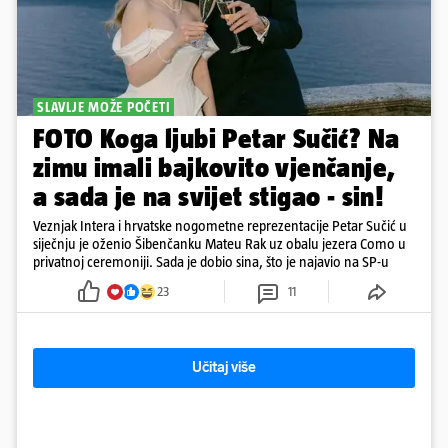
SLAVLJE MOŽE POČETI
FOTO Koga ljubi Petar Sučić? Na
zimu imali bajkovito vjenčanje,
a sada je na svijet stigao - sin!
Veznjak Intera i hrvatske nogometne reprezentacije Petar Sučić u
siječnju je oženio Šibenčanku Mateu Rak uz obalu jezera Como u
privatnoj ceremoniji. Sada je dobio sina, što je najavio na SP-u
23
11
Učitaj više