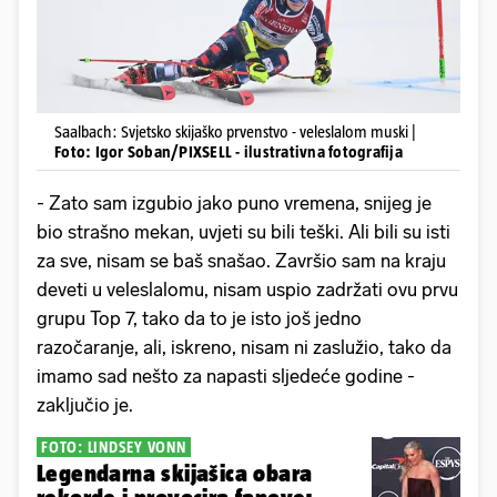
Saalbach: Svjetsko skijaško prvenstvo - veleslalom muski |
Foto: Igor Soban/PIXSELL - ilustrativna fotografija
- Zato sam izgubio jako puno vremena, snijeg je
bio strašno mekan, uvjeti su bili teški. Ali bili su isti
za sve, nisam se baš snašao. Završio sam na kraju
deveti u veleslalomu, nisam uspio zadržati ovu prvu
grupu Top 7, tako da to je isto još jedno
razočaranje, ali, iskreno, nisam ni zaslužio, tako da
imamo sad nešto za napasti sljedeće godine -
zaključio je.
FOTO: LINDSEY VONN
Legendarna skijašica obara