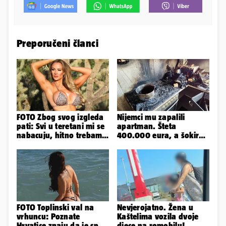
Preporučeni članci
FOTO Zbog svog izgleda
Nijemci mu zapalili
pati: Svi u teretani mi se
apartman. Šteta
nabacuju, hitno trebam
400.000 eura, a šokirao
tjelohranitelja!
ga mail od Bookinga
FOTO Toplinski val na
Nevjerojatno. Žena u
vrhuncu: Poznate
Kaštelima vozila dvoje
Hrvatice znaju da je spas
djece na romobilu!