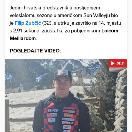
Jedini hrvatski predstavnik u posljednjem
veleslalomu sezone u američkom Sun Valleyju bio
je
Filip Zubčić
(32), a utrku je završio na 14. mjestu
s 2,91 sekundi zaostatka za pobjednikom
Loicom
Meillardom
.
POGLEDAJTE VIDEO:
01:31
Pokretanje videa...