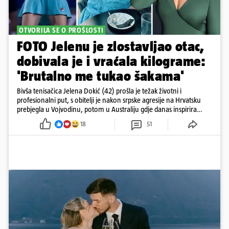
OTVORILA SE O PROŠLOSTI
FOTO Jelenu je zlostavljao otac,
dobivala je i vraćala kilograme:
'Brutalno me tukao šakama'
Bivša tenisačica Jelena Dokić (42) prošla je težak životni i
profesionalni put, s obitelji je nakon srpske agresije na Hrvatsku
prebjegla u Vojvodinu, potom u Australiju gdje danas inspirira
mnoge
18
51