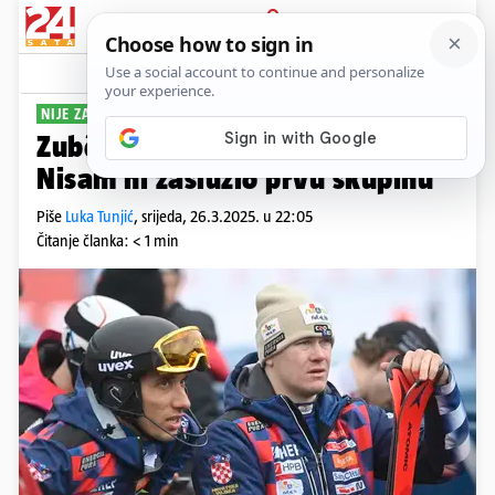
PRIJAVA
Sport
Komentari
5
NIJE ZADOVOLJAN
Zubčić: Još jedno razočarenje.
Nisam ni zaslužio prvu skupinu
Piše
Luka Tunjić
,
srijeda, 26.3.2025. u 22:05
Čitanje članka: < 1 min