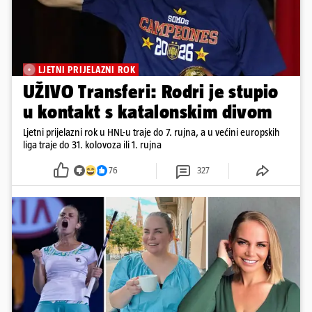
LJETNI PRIJELAZNI ROK
UŽIVO Transferi: Rodri je stupio
u kontakt s katalonskim divom
Ljetni prijelazni rok u HNL-u traje do 7. rujna, a u većini europskih
liga traje do 31. kolovoza ili 1. rujna
76
327