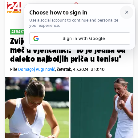
PRIJAVA
Sport
Komentari
3
ATRAKTIVNA UKRAJINKA
Zvijezda Wimbledona zaigrala
meč u vjenčanici: 'To je jedna od
daleko najboljih priča u tenisu'
Piše
Domagoj Vugrinović
,
četvrtak, 4.7.2024. u 10:40