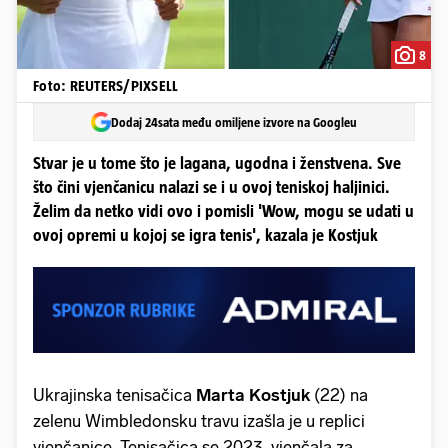
8
Foto: REUTERS/PIXSELL
Dodaj 24sata među omiljene izvore na Googleu
Stvar je u tome što je lagana, ugodna i ženstvena. Sve
što čini vjenčanicu nalazi se i u ovoj teniskoj haljinici.
Želim da netko vidi ovo i pomisli 'Wow, mogu se udati u
ovoj opremi u kojoj se igra tenis', kazala je Kostjuk
Ukrajinska tenisačica
Marta Kostjuk
(22) na
zelenu Wimbledonsku travu izašla je u replici
vjenčanice. Tenisačica se 2023. vjenčala za