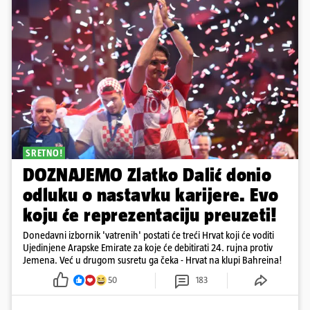
SRETNO!
DOZNAJEMO Zlatko Dalić donio
odluku o nastavku karijere. Evo
koju će reprezentaciju preuzeti!
Donedavni izbornik 'vatrenih' postati će treći Hrvat koji će voditi
Ujedinjene Arapske Emirate za koje će debitirati 24. rujna protiv
Jemena. Već u drugom susretu ga čeka - Hrvat na klupi Bahreina!
50
183