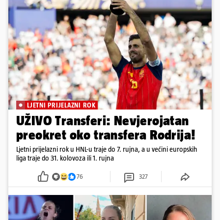
LJETNI PRIJELAZNI ROK
UŽIVO Transferi: Nevjerojatan
preokret oko transfera Rodrija!
Ljetni prijelazni rok u HNL-u traje do 7. rujna, a u većini europskih
liga traje do 31. kolovoza ili 1. rujna
76
327