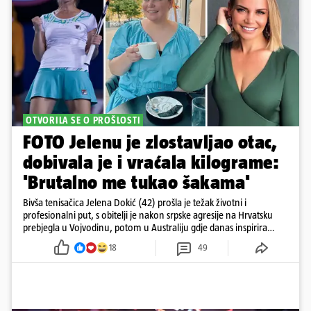
OTVORILA SE O PROŠLOSTI
FOTO Jelenu je zlostavljao otac,
dobivala je i vraćala kilograme:
'Brutalno me tukao šakama'
Bivša tenisačica Jelena Dokić (42) prošla je težak životni i
profesionalni put, s obitelji je nakon srpske agresije na Hrvatsku
prebjegla u Vojvodinu, potom u Australiju gdje danas inspirira
mnoge
18
49