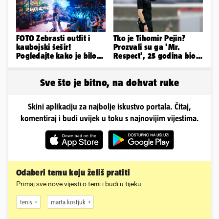
FOTO Zebrasti outfit i
Tko je Tihomir Pejin?
kaubojski šešir!
Prozvali su ga 'Mr.
Pogledajte kako je bilo
Respect', 25 godina bio
na nastupu Senidah u
sudac pa otišao u zračnu
Vodicama
luku...
Sve što je bitno, na dohvat ruke
Skini aplikaciju za najbolje iskustvo portala. Čitaj,
komentiraj i budi uvijek u toku s najnovijim vijestima.
Odaberi temu koju želiš pratiti
Primaj sve nove vijesti o temi i budi u tijeku
tenis
marta kostjuk