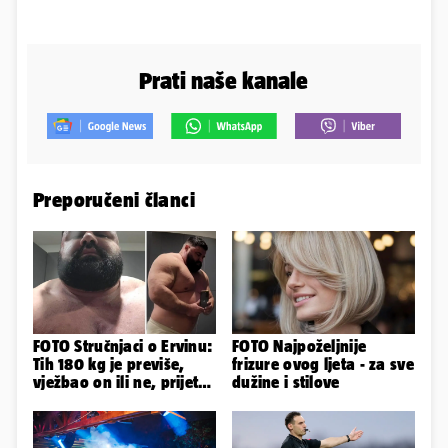
Prati naše kanale
Preporučeni članci
FOTO Stručnjaci o Ervinu:
FOTO Najpoželjnije
Tih 180 kg je previše,
frizure ovog ljeta - za sve
vježbao on ili ne, prijete
dužine i stilove
mu mnoge komplikacije