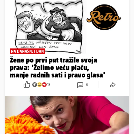
NA DANAŠNJI DAN
Žene po prvi put tražile svoja
prava: 'Želimo veću plaću,
manje radnih sati i pravo glasa'
13
6