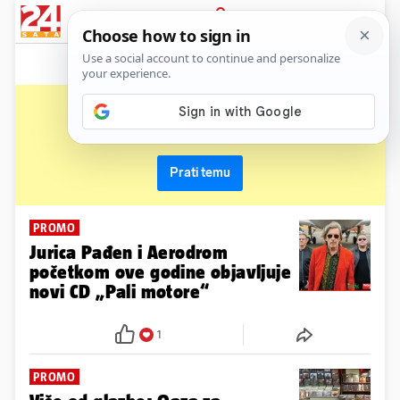
News
Show
Sport
Life&style
Video
Express
PRIJAVA
cd
Primaj sve nove vijesti o temi i budi u tijeku
Prati temu
PROMO
Jurica Pađen i Aerodrom
početkom ove godine objavljuje
novi CD „Pali motore“
1
PROMO