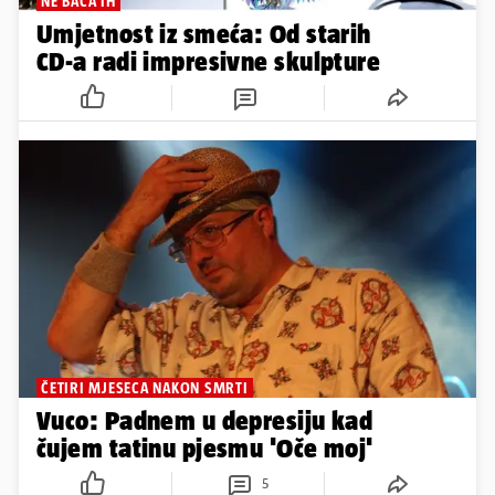
NE BACA IH
Umjetnost iz smeća: Od starih
CD-a radi impresivne skulpture
ČETIRI MJESECA NAKON SMRTI
Vuco: Padnem u depresiju kad
čujem tatinu pjesmu 'Oče moj'
5