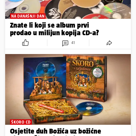
NA DANAŠNJI DAN
Znate li koji se album prvi
prodao u milijun kopija CD-a?
41
ŠKORO CD
Osjetite duh Božića uz božićne