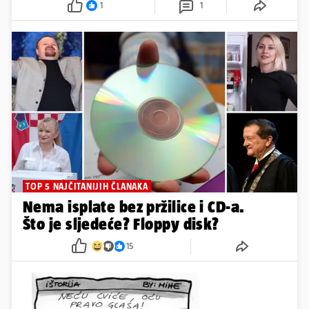
1
1
TOP 5 NAJČITANIJIH ČLANAKA
Nema isplate bez pržilice i CD-a.
Što je sljedeće? Floppy disk?
15