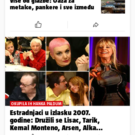
Više od glazbe: Oaza za
metalce, pankere i sve između
OKUPILA IH HANKA PALDUM
Estradnjaci u izlasku 2007.
godine: Družili se Lisac, Tarik,
Kemal Monteno, Arsen, Alka...