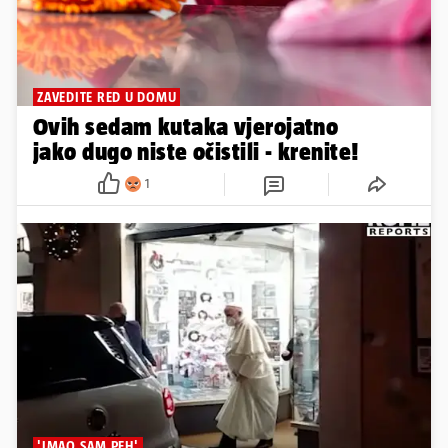
ZAVEDITE RED U DOMU
Ovih sedam kutaka vjerojatno
jako dugo niste očistili - krenite!
1
'IMAO SAM PEH'