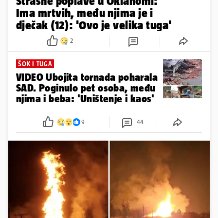
Strašne poplave u Oklahomi:
Ima mrtvih, među njima je i
dječak (12): 'Ovo je velika tuga'
2
ŠOK I TUGA
VIDEO Ubojita tornada poharala
SAD. Poginulo pet osoba, među
njima i beba: 'Uništenje i kaos'
9
44