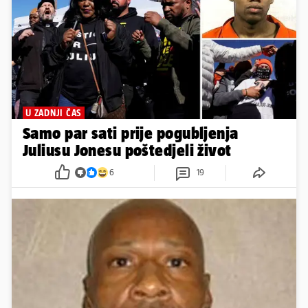
U ZADNJI ČAS
Samo par sati prije pogubljenja
Juliusu Jonesu poštedjeli život
6
19