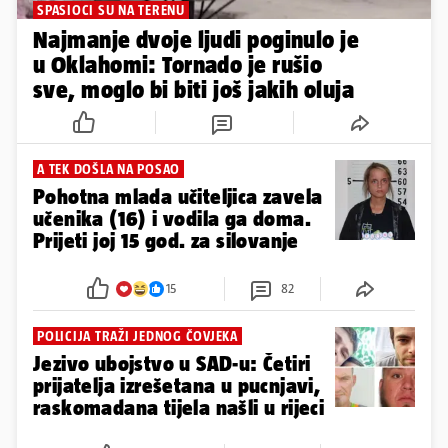
SPASIOCI SU NA TERENU
Najmanje dvoje ljudi poginulo je
u Oklahomi: Tornado je rušio
sve, moglo bi biti još jakih oluja
A TEK DOŠLA NA POSAO
Pohotna mlada učiteljica zavela
učenika (16) i vodila ga doma.
Prijeti joj 15 god. za silovanje
15
82
POLICIJA TRAŽI JEDNOG ČOVJEKA
Jezivo ubojstvo u SAD-u: Četiri
prijatelja izrešetana u pucnjavi,
raskomadana tijela našli u rijeci