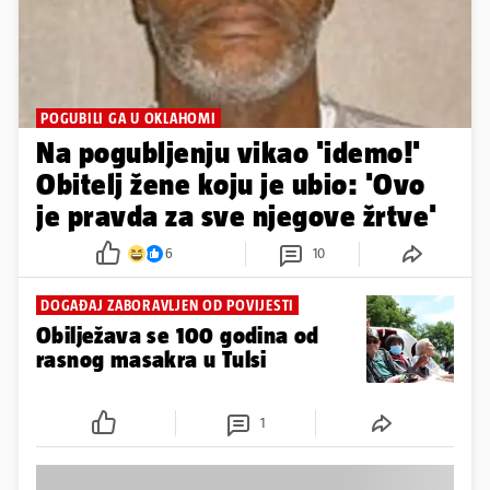
POGUBILI GA U OKLAHOMI
Na pogubljenju vikao 'idemo!'
Obitelj žene koju je ubio: 'Ovo
je pravda za sve njegove žrtve'
6
10
DOGAĐAJ ZABORAVLJEN OD POVIJESTI
Obilježava se 100 godina od
rasnog masakra u Tulsi
1