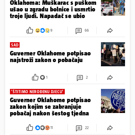
Oklahoma: Muškarac s puškom
ušao u zgradu bolnice i usmrtio
troje ljudi. Napadač se ubio
9
66
SAD
Guverner Oklahome potpisao
najstroži zakon o pobačaju
1
2
'ŠTITIMO NEROĐENU DJECU'
Guverner Oklahome potpisao
zakon kojim se zabranjuje
pobačaj nakon šestog tjedna
11
22