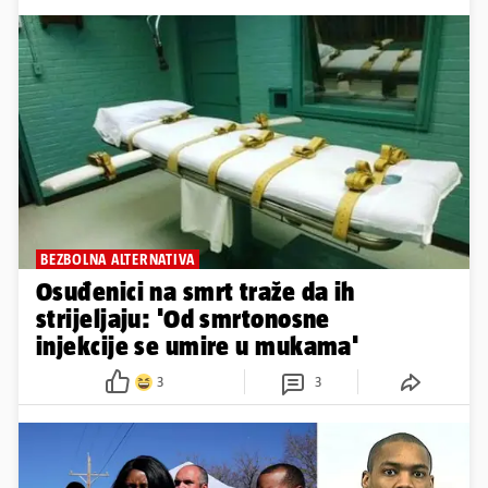
BEZBOLNA ALTERNATIVA
Osuđenici na smrt traže da ih
strijeljaju: 'Od smrtonosne
injekcije se umire u mukama'
3
3