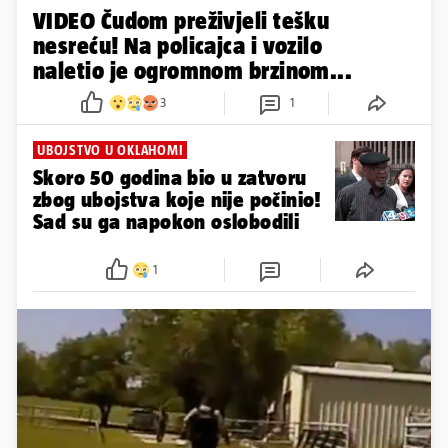
VIDEO Čudom preživjeli tešku
nesreću! Na policajca i vozilo
naletio je ogromnom brzinom...
3
1
UBOJSTVO U OKLAHOMI
Skoro 50 godina bio u zatvoru
zbog ubojstva koje nije počinio!
Sad su ga napokon oslobodili
1