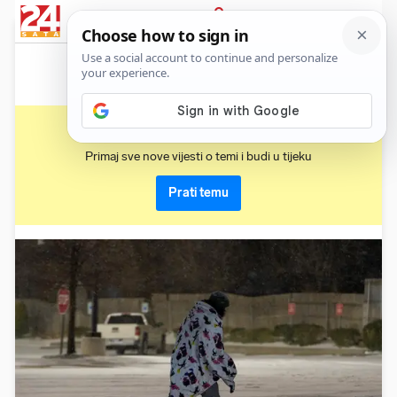
News
Show
Sport
Life&style
Video
Express
PRIJAVA
oklahoma
Primaj sve nove vijesti o temi i budi u tijeku
Prati temu