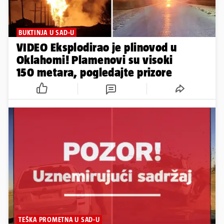
BUKTINJA U SAD-U
VIDEO Eksplodirao je plinovod u
Oklahomi! Plamenovi su visoki
150 metara, pogledajte prizore
TEŠKA PROMETNA U SAD-U