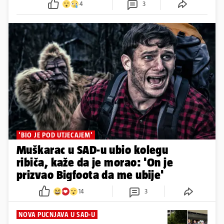
4
3
'BIO JE POD UTJECAJEM'
Muškarac u SAD-u ubio kolegu
ribiča, kaže da je morao: 'On je
prizvao Bigfoota da me ubije'
14
3
NOVA PUCNJAVA U SAD-U