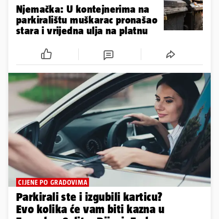
Njemačka: U kontejnerima na
parkiralištu muškarac pronašao
stara i vrijedna ulja na platnu
CIJENE PO GRADOVIMA
Parkirali ste i izgubili karticu?
Evo kolika će vam biti kazna u