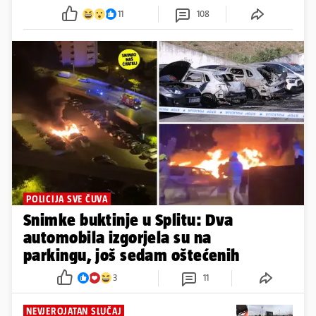
11
108
POLICIJA SVE ČUVA
Snimke buktinje u Splitu: Dva
automobila izgorjela su na
parkingu, još sedam oštećenih
3
11
NEVJEROJATAN SLUČAJ