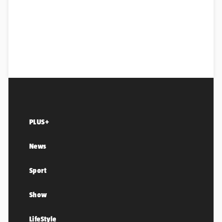
PLUS+
News
Sport
Show
LifeStyle