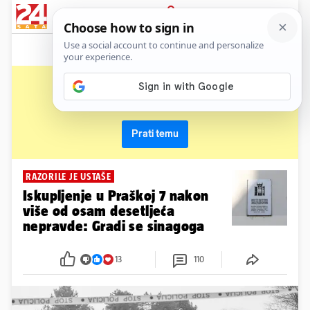
News
Show
Sport
Life&style
Video
Express
PRIJAVA
parkiralište
Primaj sve nove vijesti o temi i budi u tijeku
Prati temu
RAZORILE JE USTAŠE
Iskupljenje u Praškoj 7 nakon
više od osam desetljeća
nepravde: Gradi se sinagoga
13
110