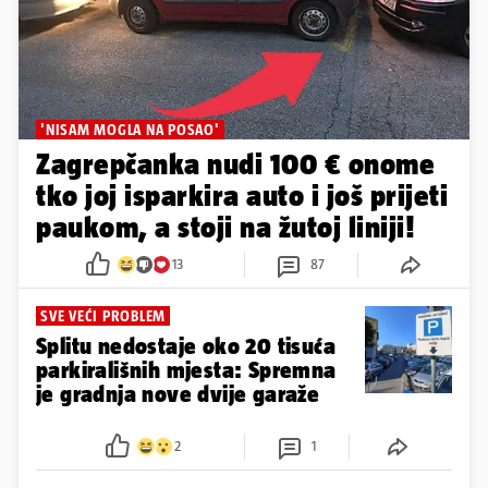
'NISAM MOGLA NA POSAO'
Zagrepčanka nudi 100 € onome
tko joj isparkira auto i još prijeti
paukom, a stoji na žutoj liniji!
13
87
SVE VEĆI PROBLEM
Splitu nedostaje oko 20 tisuća
parkirališnih mjesta: Spremna
je gradnja nove dvije garaže
2
1