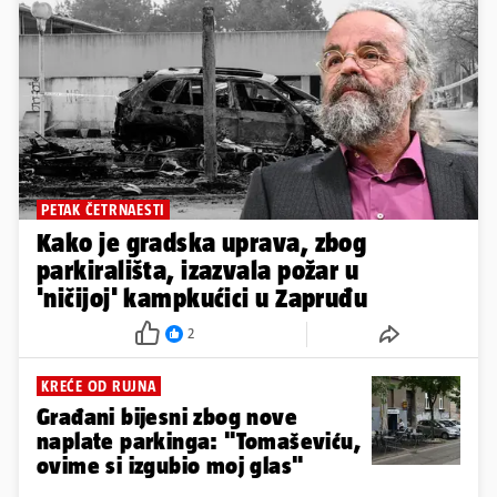
PETAK ČETRNAESTI
Kako je gradska uprava, zbog
parkirališta, izazvala požar u
'ničijoj' kampkućici u Zapruđu
2
KREĆE OD RUJNA
Građani bijesni zbog nove
naplate parkinga: "Tomaševiću,
ovime si izgubio moj glas"