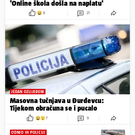
'Online škola došla na naplatu'
6
21
JEDAN OZLIJEĐENI
Masovna tučnjava u Đurđevcu:
Tijekom obračuna se i pucalo
7
9
ODNIO IH POLICIJI