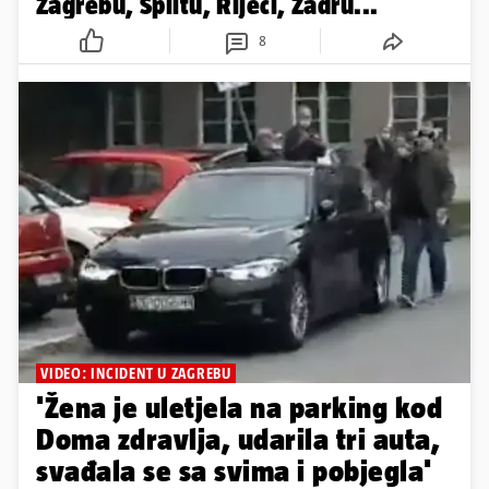
Zagrebu, Splitu, Rijeci, Zadru...
8
VIDEO: INCIDENT U ZAGREBU
'Žena je uletjela na parking kod
Doma zdravlja, udarila tri auta,
svađala se sa svima i pobjegla'