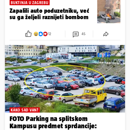
BUKTINJA U ZAGREBU
Zapalili auto poduzetniku, već
su ga željeli raznijeti bombom
12
45
KAKO SAD VAN?
FOTO Parking na splitskom
Kampusu predmet sprdancije: