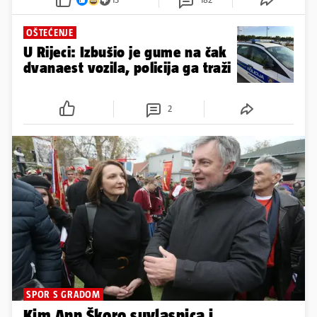
OŠTEĆENJE
U Rijeci: Izbušio je gume na čak
dvanaest vozila, policija ga traži
2
SPOR S GRADOM
Kim Ann Škoro suvlasnica i