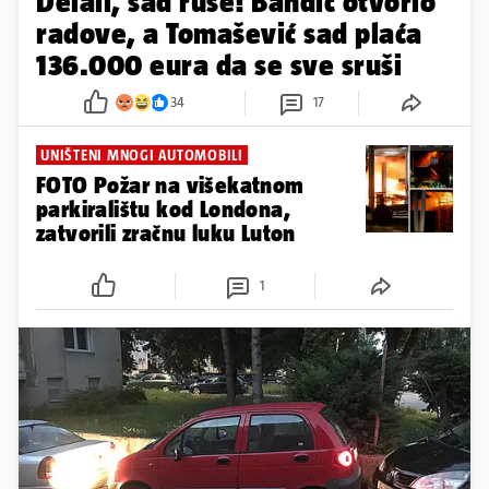
Delali, sad ruše! Bandić otvorio
radove, a Tomašević sad plaća
136.000 eura da se sve sruši
34
17
UNIŠTENI MNOGI AUTOMOBILI
FOTO Požar na višekatnom
parkiralištu kod Londona,
zatvorili zračnu luku Luton
1