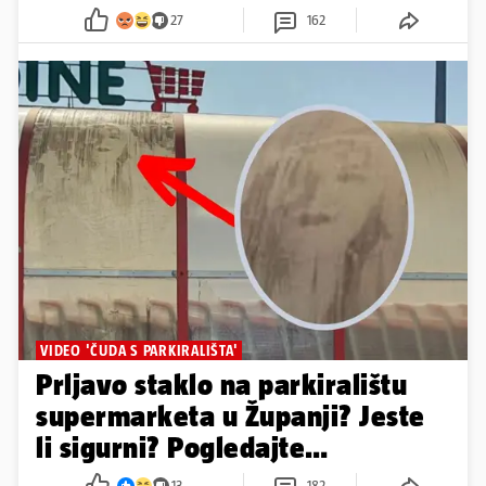
27
162
VIDEO 'ČUDA S PARKIRALIŠTA'
Prljavo staklo na parkiralištu
supermarketa u Županji? Jeste
li sigurni? Pogledajte
ponovno...
13
182