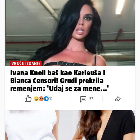
VRUĆE IZDANJE
Ivana Knoll baš kao Karleuša i
Bianca Censori! Grudi prekrila
remenjem: 'Udaj se za mene...'
12
37