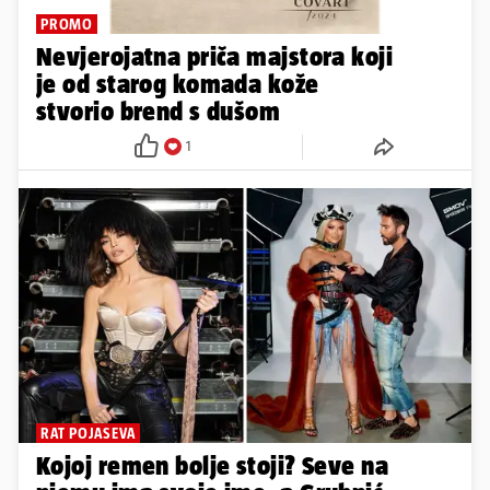
PROMO
Nevjerojatna priča majstora koji
je od starog komada kože
stvorio brend s dušom
1
RAT POJASEVA
Kojoj remen bolje stoji? Seve na