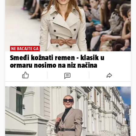
NE BACAJTE GA
Smeđi kožnati remen - klasik u
ormaru nosimo na niz načina