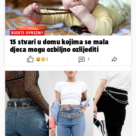
BUDITE OPREZNI!
15 stvari u domu kojima se mala
djeca mogu ozbiljno ozlijediti
2
5