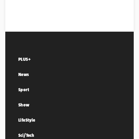
PLUS+
News
Sport
Show
LifeStyle
Sci/Tech