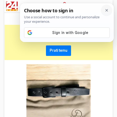
News
Show
Sport
Life&style
Video
Express
PRIJAVA
remen
Primaj sve nove vijesti o temi i budi u tijeku
Prati temu