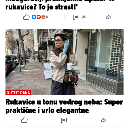
rukavice? To je strast!'
8
45
OUTFIT DANA
Rukavice u tonu vedrog neba: Super
praktične i vrlo elegantne