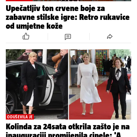
Upečatljiv ton crvene boje za
zabavne stilske igre: Retro rukavice
od umjetne kože
ODUŠEVILA JE
Kolinda za 24sata otkrila zašto je na
inauguraciji promijenila cipele: 'A