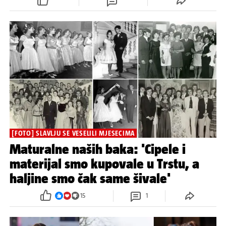
[FOTO] SLAVLJU SE VESELILI MJESECIMA
Maturalne naših baka: 'Cipele i
materijal smo kupovale u Trstu, a
haljine smo čak same šivale'
15
1