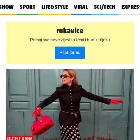
SHOW
SPORT
LIFE&STYLE
VIRAL
SCI/TECH
EXPRES
rukavice
Primaj sve nove vijesti o temi i budi u tijeku
Prati temu
OUTFIT DANA