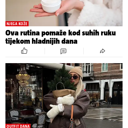
NJEGA KOŽE
Ova rutina pomaže kod suhih ruku
tijekom hladnijih dana
OUTFIT DANA