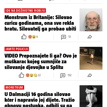
IDE NA DOŽIVOTNU ROBIJU
Monstrum iz Britanije: Silovao
curicu godinama, ona sve rekla
bratu. Silovatelj ga probao ubiti
6
13
JAVITE POLICIJI
VIDEO Prepoznajete li ga? Ovo je
muškarac kojeg sumnjiče za
silovanje djevojke u Splitu
22
132
MONSTRUM
U Dalmaciji 16 godina silovao
kćer i napravio joj dijete. Tražio
obnovu postupka, odbili su ga