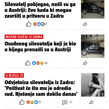
Silovatelj pobjegao, našli su ga
u Austriji: Evo kada bi mogao
završiti u pritvoru u Zadru
8
MUČAN SLUČAJ IZ ZADRA
Osuđenog silovatelja koji je bio
u bijegu pronašli su u Austriji
46
U BIJEGU JE
Odvjetnica silovatelja iz Zadra:
'Poštivat će što mu je odredio
sud. Rješenje sam dobila danas'
16
51