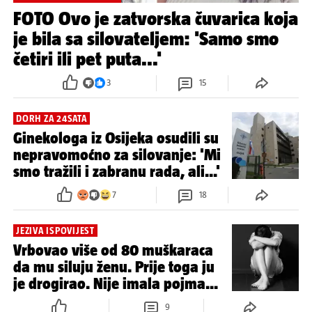
FOTO Ovo je zatvorska čuvarica koja
je bila sa silovateljem: 'Samo smo
četiri ili pet puta...'
3
15
DORH ZA 24SATA
Ginekologa iz Osijeka osudili su
nepravomoćno za silovanje: 'Mi
smo tražili i zabranu rada, ali...'
7
18
JEZIVA ISPOVIJEST
Vrbovao više od 80 muškaraca
da mu siluju ženu. Prije toga ju
je drogirao. Nije imala pojma...
9