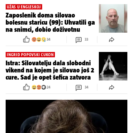
UŽAS U ENGLESKOJ
Zaposlenik doma silovao
bolesnu staricu (99): Uhvatili ga
na snimci, dobio doživotnu
34
33
INGRID POPOVSKI CUKON
Istra: Silovatelju dala slobodni
vikend na kojem je silovao još 2
cure. Sad je opet šefica zatvora
24
34