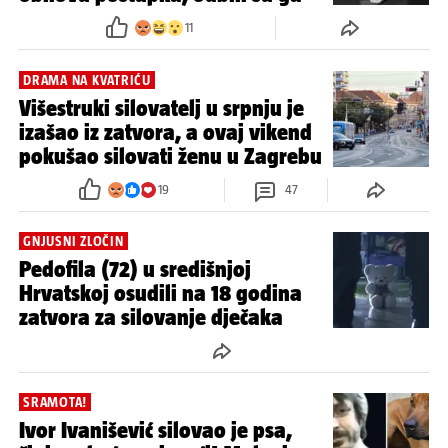
11
DRAMA NA KVATRIĆU
Višestruki silovatelj u srpnju je
izašao iz zatvora, a ovaj vikend
pokušao silovati ženu u Zagrebu
19
47
GNJUSNI ZLOČIN
Pedofila (72) u središnjoj
Hrvatskoj osudili na 18 godina
zatvora za silovanje dječaka
SRAMOTA!
Ivor Ivanišević silovao je psa,