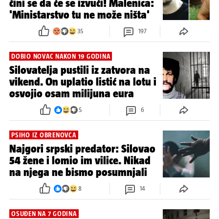
čini se da će se izvući! Malenica:
'Ministarstvo tu ne može ništa'
35
197
DOBIO NOVAC NAKON 19 GODINA
Silovatelja pustili iz zatvora na
vikend. On uplatio listić na lotu i
osvojio osam milijuna eura
5
6
PSIHO IZ OBRENOVCA
Najgori srpski predator: Silovao
54 žene i lomio im vilice. Nikad
na njega ne bismo posumnjali
8
14
OSUĐEN NA 7 GODINA