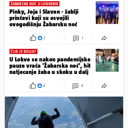
ŽABARSKA NOĆ U LOKVAMA
Pinky, Joja i Slaven - žablji
prinčevi koji su osvojili
ovogodišnju Žabarsku noć
2
1
ČIJA JE BOLJA?
U Lokve se nakon pandemijske
pauze vraća 'Žabarska noć', hit
natjecanje žaba u skoku u dalj
4
4