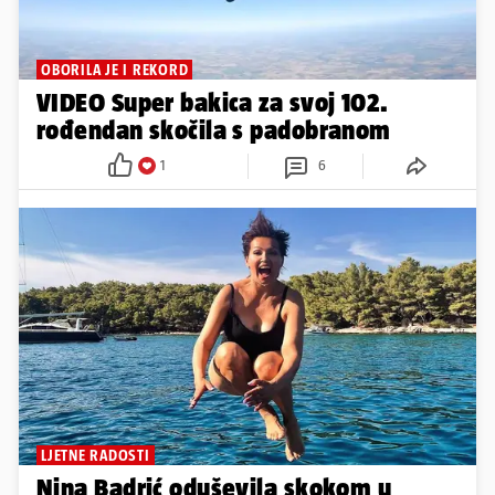
OBORILA JE I REKORD
VIDEO Super bakica za svoj 102.
rođendan skočila s padobranom
1
6
LJETNE RADOSTI
Nina Badrić oduševila skokom u