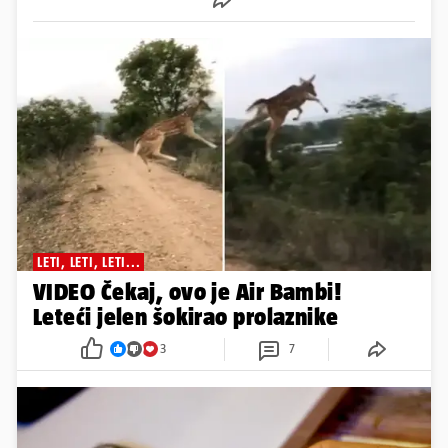
LETI, LETI, LETI...
VIDEO Čekaj, ovo je Air Bambi!
Leteći jelen šokirao prolaznike
3
7