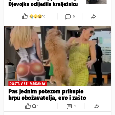
Djevojka ozlijedila kralježnicu
10
5
DOSTA VIŠE 'MRDANJA'
Pas jednim potezom prikupio
hrpu obožavatelja, evo i zašto
1
1