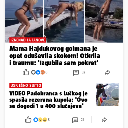
IZNENADILA FANOVE
Mama Hajdukovog golmana je
opet oduševila skokom! Otkrila
i traumu: 'Izgubila sam pokret'
6
32
USPJEŠNO SLETIO
VIDEO Padobranca s Lučkog je
spasila rezervna kupola: 'Ovo
se dogodi 1 u 400 slučajeva'
8
21