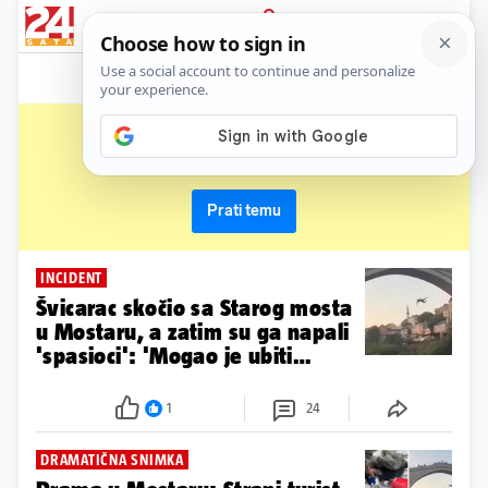
News
Show
Sport
Life&style
Video
Express
PRIJAVA
skok
Primaj sve nove vijesti o temi i budi u tijeku
Prati temu
INCIDENT
Švicarac skočio sa Starog mosta
u Mostaru, a zatim su ga napali
'spasioci': 'Mogao je ubiti
djecu'
1
24
DRAMATIČNA SNIMKA