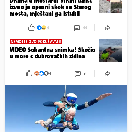
Drama u Mostaru: Strani turist
izveo je opasni skok sa Starog
mosta, mještani ga istukli
4
44
NEMOJTE OVO POKUŠAVATI!
VIDEO Šokantna snimka! Skočio
u more s dubrovačkih zidina
4
9