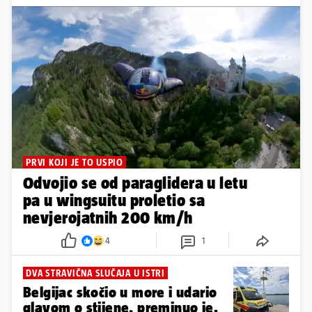
PRVI KOJI JE TO USPIO
Odvojio se od paraglidera u letu
pa u wingsuitu proletio sa
nevjerojatnih 200 km/h
4
1
DVA STRAVIČNA SLUČAJA U ISTRI
Belgijac skočio u more i udario
glavom o stijene, preminuo je.