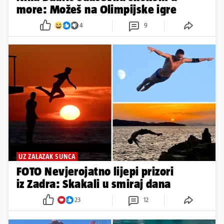
more: Možeš na Olimpijske igre
4
9
UZ ZALAZAK SUNCA
FOTO Nevjerojatno lijepi prizori
iz Zadra: Skakali u smiraj dana
23
12