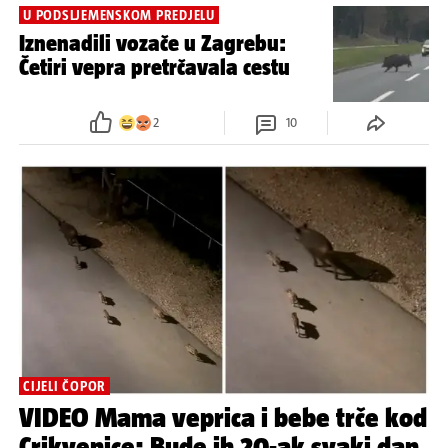
U PODSLJEMENSKOM PREDJELU
Iznenadili vozače u Zagrebu:
Četiri vepra pretrčavala cestu
2
10
CIJELI ČOPOR
VIDEO Mama veprica i bebe trče kod
Crikvenice: Bude ih 20-ak svaki dan,