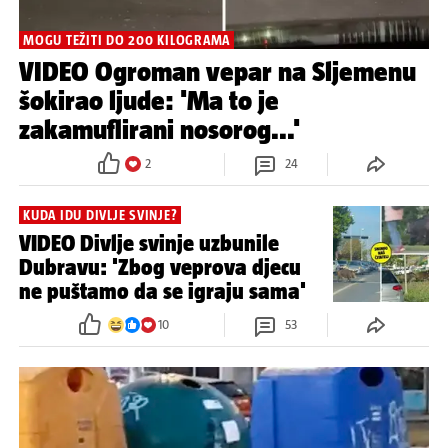
MOGU TEŽITI DO 200 KILOGRAMA
VIDEO Ogroman vepar na Sljemenu
šokirao ljude: 'Ma to je
zakamuflirani nosorog...'
2
24
KUDA IDU DIVLJE SVINJE?
VIDEO Divlje svinje uzbunile
Dubravu: 'Zbog veprova djecu
ne puštamo da se igraju sama'
10
53