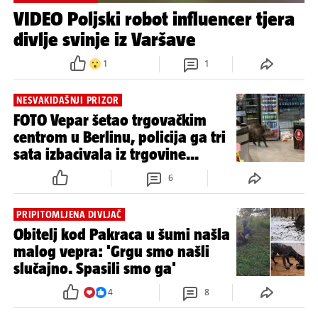
VIDEO Poljski robot influencer tjera
divlje svinje iz Varšave
1
1
NESVAKIDAŠNJI PRIZOR
FOTO Vepar šetao trgovačkim
centrom u Berlinu, policija ga tri
sata izbacivala iz trgovine...
6
PRIPITOMLJENA DIVLJAČ
Obitelj kod Pakraca u šumi našla
malog vepra: 'Grgu smo našli
slučajno. Spasili smo ga'
4
8