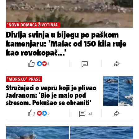
'NOVA DOMAĆA ŽIVOTINJA'
Divlja svinja u bijegu po paškom
kamenjaru: 'Malac od 150 kila ruje
kao rovokopač...'
2
'MORSKO' PRASE
Stručnjaci o vepru koji je plivao
Jadranom: 'Bio je malo pod
stresom. Pokušao se obraniti'
5
22