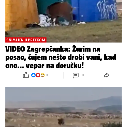
SNIMLJEN U PREČKOM
VIDEO Zagrepčanka: Žurim na
posao, čujem nešto drobi vani, kad
ono... vepar na doručku!
11
11