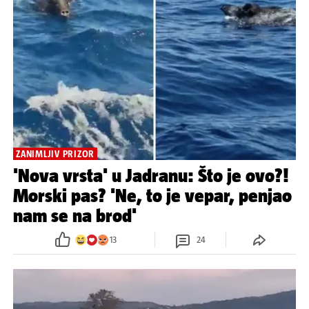
ZANIMLJIV PRIZOR
'Nova vrsta' u Jadranu: Što je ovo?!
Morski pas? 'Ne, to je vepar, penjao
nam se na brod'
13
24