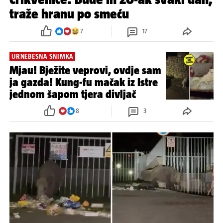
traže hranu po smeću
7
17
URNEBESNA SNIMKA
Mjau! Bježite veprovi, ovdje sam
ja gazda! Kung-fu mačak iz Istre
jednom šapom tjera divljač
8
3