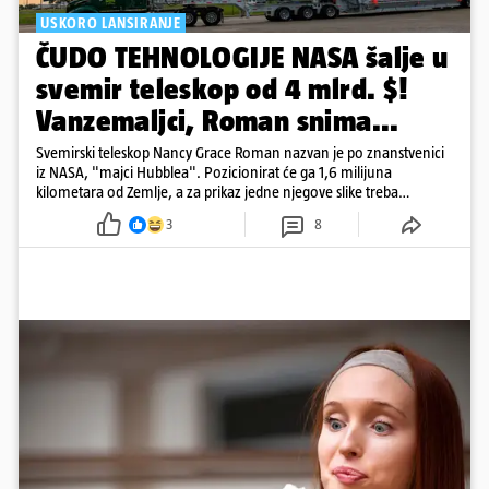
USKORO LANSIRANJE
ČUDO TEHNOLOGIJE NASA šalje u
svemir teleskop od 4 mlrd. $!
Vanzemaljci, Roman snima...
Svemirski teleskop Nancy Grace Roman nazvan je po znanstvenici
iz NASA, "majci Hubblea". Pozicionirat će ga 1,6 milijuna
kilometara od Zemlje, a za prikaz jedne njegove slike treba
500.000 4K televizora
3
8