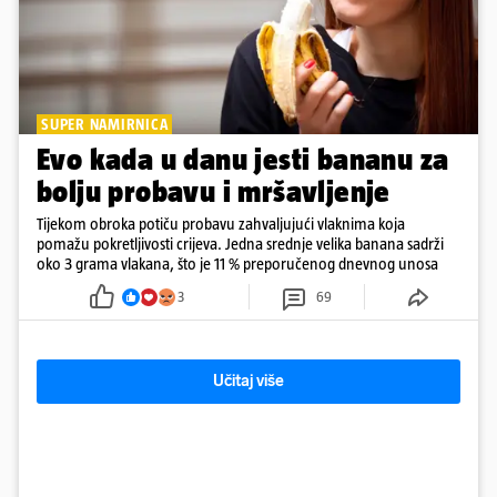
SUPER NAMIRNICA
Evo kada u danu jesti bananu za
bolju probavu i mršavljenje
Tijekom obroka potiču probavu zahvaljujući vlaknima koja
pomažu pokretljivosti crijeva. Jedna srednje velika banana sadrži
oko 3 grama vlakana, što je 11 % preporučenog dnevnog unosa
3
69
Učitaj više