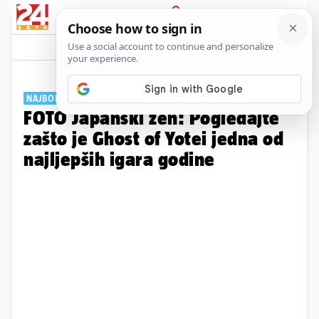
PRIJAVA
Galerija
Komentari
0
NAJBOLJE ŠTO MOŽE PS5
FOTO Japanski zen: Pogledajte
zašto je Ghost of Yotei jedna od
najljepših igara godine