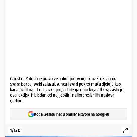
Ghost of Yoteito je pravo vizualno putovanje kroz srce Japana.
Svaka borba, svaki zalazak sunca i svaki pokret mača djeluju kao
kadar iz filma. U nastavku pogledajte galeriju koja otkriva zašto je
ovaj akcijski hit jedan od najljepših i najimpresivnijih naslova
godine.
Dodaj 24sata među omiljene izvore na Googleu
1/130