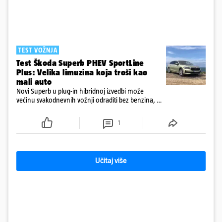
TEST VOŽNJA
Test Škoda Superb PHEV SportLine
Plus: Velika limuzina koja troši kao
mali auto
Novi Superb u plug-in hibridnoj izvedbi može
većinu svakodnevnih vožnji odraditi bez benzina, a
s praznom baterijom ostaje iznenađujuće štedljiv
1
Učitaj više