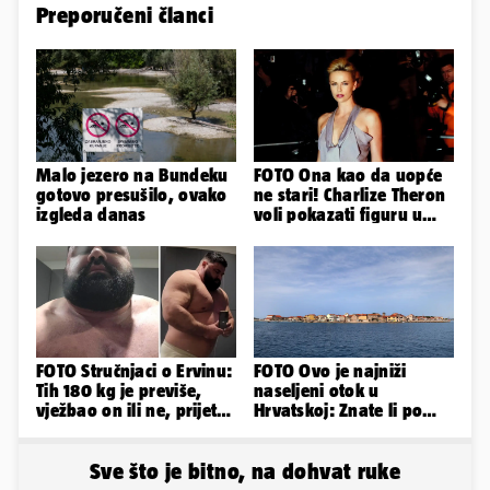
Preporučeni članci
Malo jezero na Bundeku
FOTO Ona kao da uopće
gotovo presušilo, ovako
ne stari! Charlize Theron
izgleda danas
voli pokazati figuru u
golišavim izdanjima...
FOTO Stručnjaci o Ervinu:
FOTO Ovo je najniži
Tih 180 kg je previše,
naseljeni otok u
vježbao on ili ne, prijete
Hrvatskoj: Znate li po
mu mnoge komplikacije
čemu je još poseban?
Sve što je bitno, na dohvat ruke