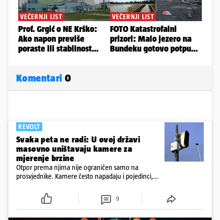
Komentari
0
REVOLT
Svaka peta ne radi: U ovoj državi
masovno uništavaju kamere za
mjerenje brzine
Otpor prema njima nije ograničen samo na
prosvjednike. Kamere često napadaju i pojedinci,
ponekad iz vrlo osobnih razloga.
9