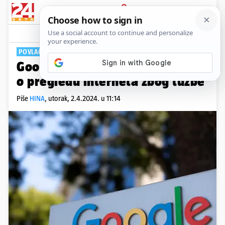
PRIJAVA
Tech
Komentari
0
POVLAČENJE TUŽBE
Google briše milijarde podataka
o pregledu interneta zbog tužbe
Piše
HINA
,
utorak, 2.4.2024. u 11:14