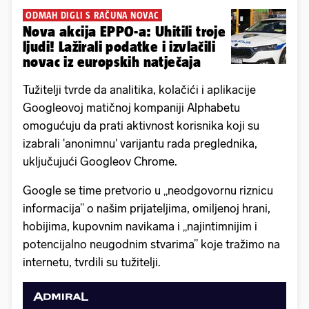
ODMAH DIGLI S RAČUNA NOVAC
Nova akcija EPPO-a: Uhitili troje
ljudi! Lažirali podatke i izvlačili
novac iz europskih natječaja
Tužitelji tvrde da analitika, kolačići i aplikacije
Googleovoj matičnoj kompaniji Alphabetu
omogućuju da prati aktivnost korisnika koji su
izabrali 'anonimnu' varijantu rada preglednika,
uključujući Googleov Chrome.
Google se time pretvorio u „neodgovornu riznicu
informacija” o našim prijateljima, omiljenoj hrani,
hobijima, kupovnim navikama i „najintimnijim i
potencijalno neugodnim stvarima” koje tražimo na
internetu, tvrdili su tužitelji.