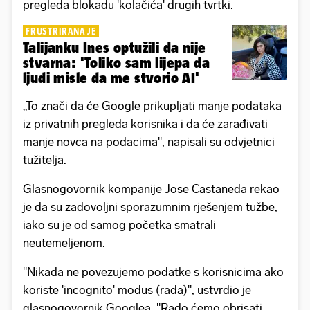
pregleda blokadu 'kolačića' drugih tvrtki.
FRUSTRIRANA JE
Talijanku Ines optužili da nije
stvarna: 'Toliko sam lijepa da
ljudi misle da me stvorio AI'
„To znači da će Google prikupljati manje podataka
iz privatnih pregleda korisnika i da će zarađivati
manje novca na podacima", napisali su odvjetnici
tužitelja.
Glasnogovornik kompanije Jose Castaneda rekao
je da su zadovoljni sporazumnim rješenjem tužbe,
iako su je od samog početka smatrali
neutemeljenom.
"Nikada ne povezujemo podatke s korisnicima ako
koriste 'incognito' modus (rada)", ustvrdio je
glasnogovornik Googlea. "Rado ćemo obrisati