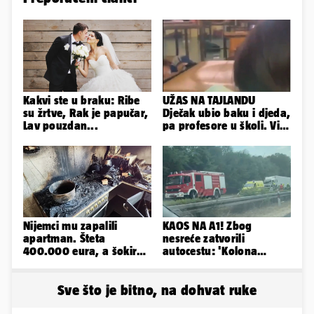
Kakvi ste u braku: Ribe
UŽAS NA TAJLANDU
su žrtve, Rak je papučar,
Dječak ubio baku i djeda,
Lav pouzdan...
pa profesore u školi. Više
od 30 ljudi je ranjeno
Nijemci mu zapalili
KAOS NA A1! Zbog
apartman. Šteta
nesreće zatvorili
400.000 eura, a šokirao
autocestu: 'Kolona
ga mail od Bookinga
prema Zagrebu je oko 9
km...'
Sve što je bitno, na dohvat ruke