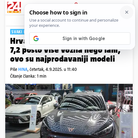
PRIJAVA
Tech
Komentari
6
SVAKI DRUGI BENZINAC
Hrvati do kraja kolovoza kupili
7,2 posto više vozila nego lani,
ovo su najprodavaniji modeli
Piše
HINA
,
četvrtak, 4.9.2025. u 11:40
Čitanje članka: 1 min