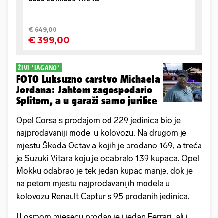
ŽIVI 'LAGANO'
FOTO Luksuzno carstvo Michaela
Jordana: Jahtom zagospodario
Splitom, a u garaži samo jurilice
Opel Corsa s prodajom od 229 jedinica bio je
najprodavaniji model u kolovozu. Na drugom je
mjestu Škoda Octavia kojih je prodano 169, a treća
je Suzuki Vitara koju je odabralo 139 kupaca. Opel
Mokku odabrao je tek jedan kupac manje, dok je
na petom mjestu najprodavanijih modela u
kolovozu Renault Captur s 95 prodanih jedinica.
U osmom mjesecu prodan je i jedan Ferrari, ali i