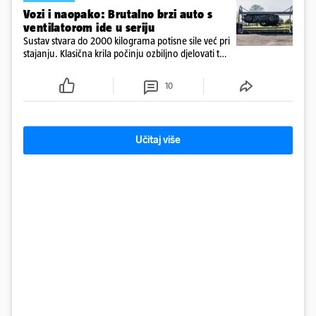
Vozi i naopako: Brutalno brzi auto s
ventilatorom ide u seriju
Sustav stvara do 2000 kilograma potisne sile već pri
stajanju. Klasična krila počinju ozbiljno djelovati tek
pri većim brzinama, dok Spéirling raspolaže
golemim prianjanjem već pri ulasku u najsporiji
10
zavoj
Učitaj više