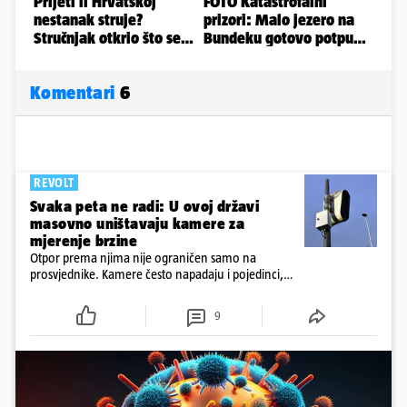
Komentari
6
REVOLT
Svaka peta ne radi: U ovoj državi
masovno uništavaju kamere za
mjerenje brzine
Otpor prema njima nije ograničen samo na
prosvjednike. Kamere često napadaju i pojedinci,
ponekad iz vrlo osobnih razloga.
9