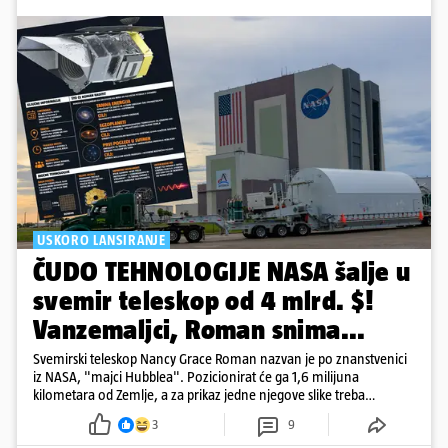
USKORO LANSIRANJE
ČUDO TEHNOLOGIJE NASA šalje u
svemir teleskop od 4 mlrd. $!
Vanzemaljci, Roman snima...
Svemirski teleskop Nancy Grace Roman nazvan je po znanstvenici
iz NASA, "majci Hubblea". Pozicionirat će ga 1,6 milijuna
kilometara od Zemlje, a za prikaz jedne njegove slike treba
500.000 4K televizora
3
9