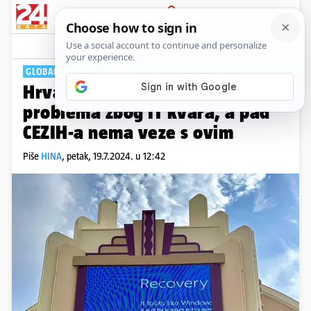
PRIJAVA
Tech
Komentari
2
GLOBALNI IT KAOS
Hrvatski operatori zasad bez
problema zbog IT kvara, a pad
CEZIH-a nema veze s ovim
Piše
HINA
,
petak, 19.7.2024. u 12:42