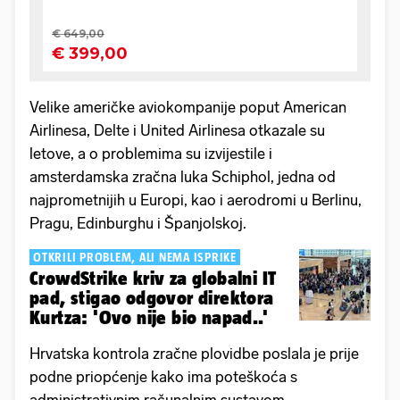
Velike američke aviokompanije poput American
Airlinesa, Delte i United Airlinesa otkazale su
letove, a o problemima su izvijestile i
amsterdamska zračna luka Schiphol, jedna od
najprometnijih u Europi, kao i aerodromi u Berlinu,
Pragu, Edinburghu i Španjolskoj.
OTKRILI PROBLEM, ALI NEMA ISPRIKE
CrowdStrike kriv za globalni IT
pad, stigao odgovor direktora
Kurtza: 'Ovo nije bio napad..'
Hrvatska kontrola zračne plovidbe poslala je prije
podne priopćenje kako ima poteškoća s
administrativnim računalnim sustavom