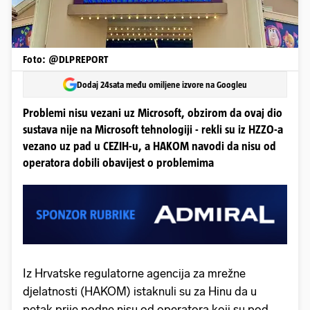
Foto: @DLPREPORT
Dodaj 24sata među omiljene izvore na Googleu
Problemi nisu vezani uz Microsoft, obzirom da ovaj dio
sustava nije na Microsoft tehnologiji - rekli su iz HZZO-a
vezano uz pad u CEZIH-u, a HAKOM navodi da nisu od
operatora dobili obavijest o problemima
Iz Hrvatske regulatorne agencija za mrežne
djelatnosti (HAKOM) istaknuli su za Hinu da u
petak prije podne nisu od operatora koji su pod