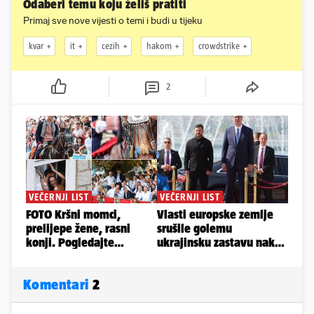
Odaberi temu koju želiš pratiti
Primaj sve nove vijesti o temi i budi u tijeku
kvar
it
cezih
hakom
crowdstrike
2
Komentari
2