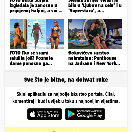
izgledala je zanosno u
bila u 'Ljubav na selu' i u
pripijenoj haljini, a svi su
'Superstaru', a
primijetili jedan detalj...
pogledajte kako sada
izgleda
FOTO Tko se srami
Đokovićevo carstvo
celulita još? Poznate
nekretnina: Penthouse
dame ponosno ga
na Jadranu i New Yorku,
pokazuju pa slave svoje
španjolska vila, hoteli...
obline
Sve što je bitno, na dohvat ruke
Skini aplikaciju za najbolje iskustvo portala. Čitaj,
komentiraj i budi uvijek u toku s najnovijim vijestima.