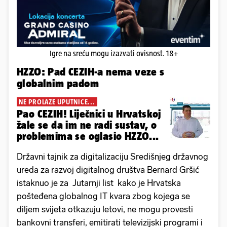
Igre na sreću mogu izazvati ovisnost. 18+
HZZO: Pad CEZIH-a nema veze s
globalnim padom
NE PROLAZE UPUTNICE...
Pao CEZIH! Liječnici u Hrvatskoj
žale se da im ne radi sustav, o
problemima se oglasio HZZO...
Državni tajnik za digitalizaciju Središnjeg državnog
ureda za razvoj digitalnog društva Bernard Gršić
istaknuo je za Jutarnji list kako je Hrvatska
pošteđena globalnog IT kvara zbog kojega se
diljem svijeta otkazuju letovi, ne mogu provesti
bankovni transferi, emitirati televizijski programi i