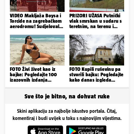
VIDEO Makljaža Boysa i
PRIZORI UŽASA Putnički
Torcide na zagrebačkom
vlak smrskan u sudaru s
aerodromu! Sudjelovalo
teretnim, na terenu i
je čak 50 huligana
helikopter hitne
FOTO Živi život kao iz
FOTO Kupili ruševinu pa
bajke: Pogledajte 100
stvorili bajku: Pogledajte
izazovnih izdanja
kako danas izgleda
Ronaldove Georgine
dvorac u Zagorju
Sve što je bitno, na dohvat ruke
Skini aplikaciju za najbolje iskustvo portala. Čitaj,
komentiraj i budi uvijek u toku s najnovijim vijestima.