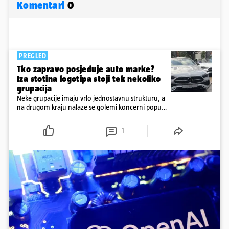
Komentari
0
PREGLED
Tko zapravo posjeduje auto marke?
Iza stotina logotipa stoji tek nekoliko
grupacija
Neke grupacije imaju vrlo jednostavnu strukturu, a
na drugom kraju nalaze se golemi koncerni poput
Stellantisa, Volkswagen Grupe i kineskog Geelyja
1