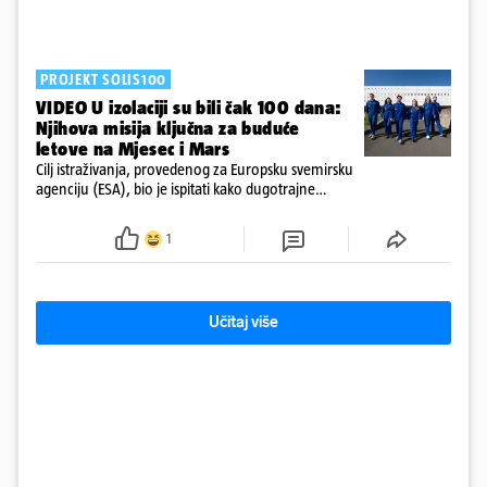
PROJEKT SOLIS100
VIDEO U izolaciji su bili čak 100 dana:
Njihova misija ključna za buduće
letove na Mjesec i Mars
Cilj istraživanja, provedenog za Europsku svemirsku
agenciju (ESA), bio je ispitati kako dugotrajne
misije, poput onih na Mjesec ili Mars, u ekstremnim
uvjetima utječu na zdravlje i sposobnosti ljudi.
1
Učitaj više