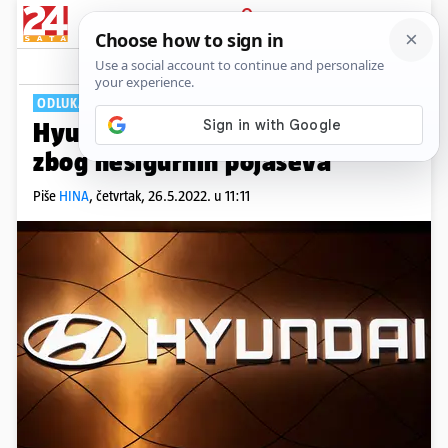
PRIJAVA
Tech
Komentari
0
ODLUKA
Hyundai povlači 239.000 vozila
zbog nesigurnih pojaseva
Piše
HINA
,
četvrtak, 26.5.2022. u 11:11