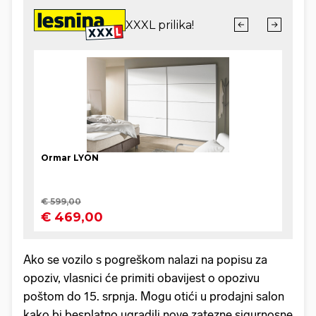
Ako se vozilo s pogreškom nalazi na popisu za
opoziv, vlasnici će primiti obavijest o opozivu
poštom do 15. srpnja. Mogu otići u prodajni salon
kako bi besplatno ugradili nove zatezne sigurnosne